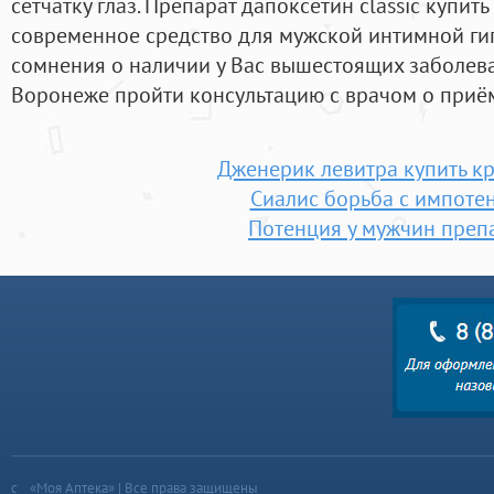
сетчатку глаз. Препарат дапоксетин classic купить 
современное средство для мужской интимной гиг
сомнения о наличии у Вас вышестоящих заболева
Воронеже пройти консультацию с врачом о приё
Дженерик левитра купить к
Сиалис борьба с импоте
Потенция у мужчин преп
«Моя Аптека» | Все права защищены