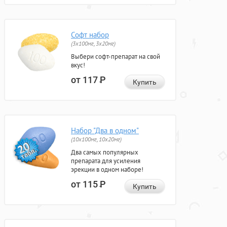
Софт набор
(3x100мг, 3x20мг)
Выбери софт-препарат на свой
вкус!
от 117
Р
Купить
Набор "Два в одном"
(10x100мг, 10x20мг)
Два самых популярных
препарата для усиления
эрекции в одном наборе!
от 115
Р
Купить