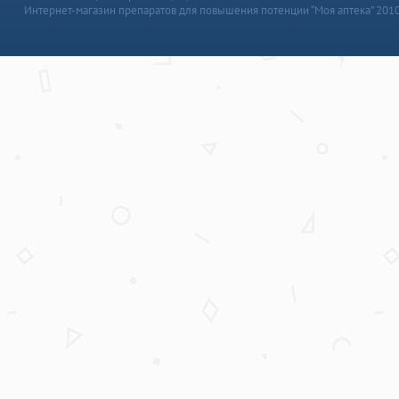
Интернет-магазин препаратов для повышения потенции “Моя аптека” 201