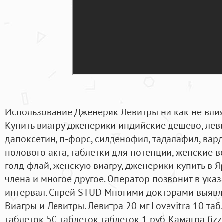
Использование Дженерик Левитры ни как не вли
Купить виагру дженерики индийские дешево, леви
дапоксетин, п-форс, силденофил, тадалафил, ва
полового акта, таблетки для потенции, женские в
голд флай, женскую виагру, дженерики купить в 
члена и многое другое. Оператор позвонит в ук
интервал. Спрей STUD Многими докторами выявл
Виагры и Левитры. Левитра 20 мг Lovevitra 10 та
таблеток 50 таблеток таблеток 1 руб. Камагра fiz