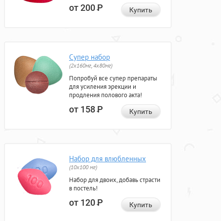
от 200
Р
Купить
Супер набор
(2х160мг, 4х80мг)
Попробуй все супер препараты
для усиления эрекции и
продления полового акта!
от 158
Р
Купить
Набор для влюбленных
(10х100 мг)
Набор для двоих, добавь страсти
в постель!
от 120
Р
Купить