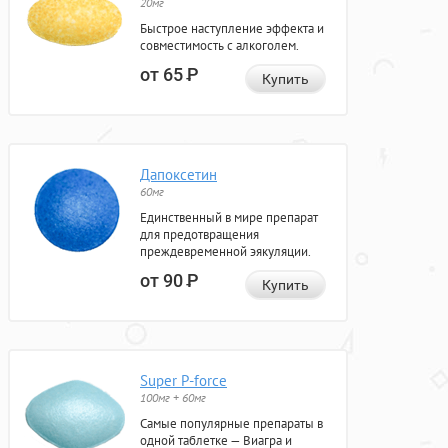
20мг
Быстрое наступление эффекта и
совместимость с алкоголем.
от 65
Р
Купить
Дапоксетин
60мг
Единственный в мире препарат
для предотвращения
преждевременной эякуляции.
от 90
Р
Купить
Super P-force
100мг + 60мг
Самые популярные препараты в
одной таблетке — Виагра и