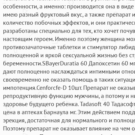
особенности, а именно: производится она в виде
имею разный фруктовый вкус, а также препарат
количество побочных эффектов, и они практичес
разработаны специально для тех, кто хочет почув
настоящим героем. Именно поэтому женщина мо
противозачаточные таблетки и стимулятор либид
полноценной и яркой сексуальной жизнью без с
беременности.SBayerDuratia 60 Дапоксетин 60 м
дают полноценно наслаждаться интимными отно
своевременно не оказать помощь в таких ситуаци
импотенция.Cenforcfe-D 10шт. Препарат не оказы
репродуктивную функцию мужчины, а потому и ни
здоровье будущего ребенка. Tadasoft 40 Тадасоф
цена в аптеках Барнаула мг. Этим действием под
эрекция, достаточная для нормального и полноце
Поэтому препарат не оказывает влияние на чем о