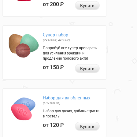
от 200
Р
Купить
Супер набор
(2х160мг, 4х80мг)
Попробуй все супер препараты
для усиления эрекции и
продления полового акта!
от 158
Р
Купить
Набор для влюбленных
(10х100 мг)
Набор для двоих, добавь страсти
в постель!
от 120
Р
Купить