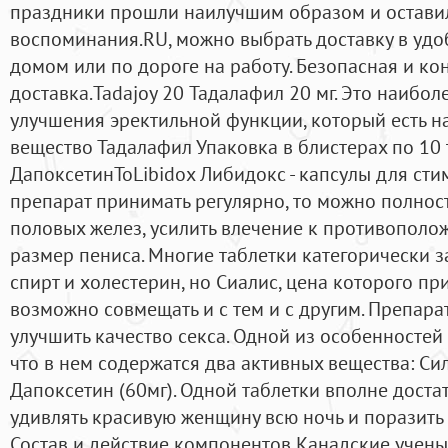
праздники прошли наилучшим образом и остави
воспоминания.RU, можно выбрать доставку в удо
домом или по дороге на работу. Безопасная и к
доставка.Tadajoy 20 Тадалафил 20 мг. Это наибо
улучшения эректильной функции, который есть н
вещество Тадалафил Упаковка в блистерах по 10 т
ДапоксетинToLibidox Либидокс - капсулы для сти
препарат принимать регулярно, то можно полнос
половых желез, усилить влечение к противополож
размер пениса. Многие таблетки категорически 
спирт и холестерин, но Сиалис, цена которого пр
возможно совмещать и с тем и с другим. Препара
улучшить качество секса. Одной из особенностей 
что в нем содержатся два активных вещества: Си
Дапоксетин (60мг). Одной таблетки вполне достат
удивлять красивую женщину всю ночь и поразить
Состав и действие компонентов Канадские учены