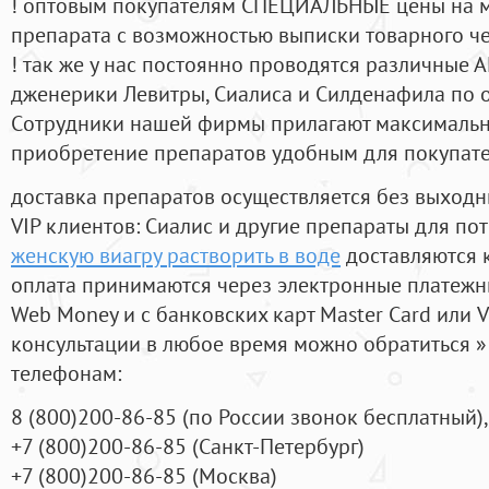
! оптовым покупателям СПЕЦИАЛЬНЫЕ цены на 
препарата с возможностью выписки товарного ч
! так же у нас постоянно проводятся различные
дженерики Левитры, Сиалиса и Силденафила по 
Cотрудники нашей фирмы прилагают максимальны
приобретение препаратов удобным для покупат
доставка препаратов осуществляется без выходн
VIP клиентов: Сиалис и другие препараты для пот
женскую виагру растворить в воде
доставляются 
оплата принимаются через электронные платежн
Web Money и с банковских карт Master Card или V
консультации в любое время можно обратиться
телефонам:
8
(800
)200-86-85
(
по России звонок бесплатный),
+7
(800
)200-86-85
(
Санкт-Петербург)
+7
(800
)200-86-85
(
Москва)