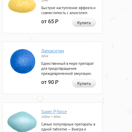
20мг
Быстрое наступление эффекта и
совместимость с алкоголем.
от 65
Р
Купить
Дапоксетин
60мг
Единственный в мире препарат
для предотвращения
преждевременной эякуляции.
от 90
Р
Купить
Super P-force
100мг + 60мг
Самые популярные препараты в
одной таблетке — Виагра и