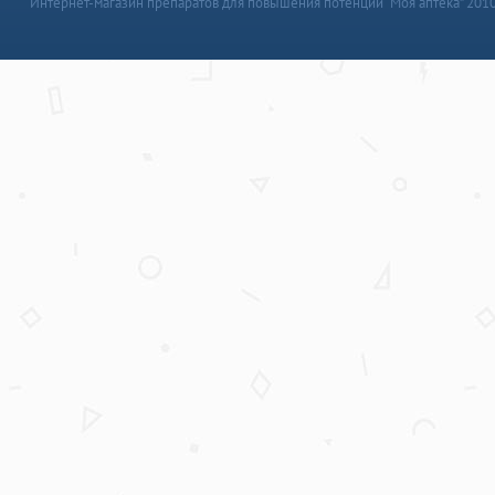
Интернет-магазин препаратов для повышения потенции “Моя аптека” 201