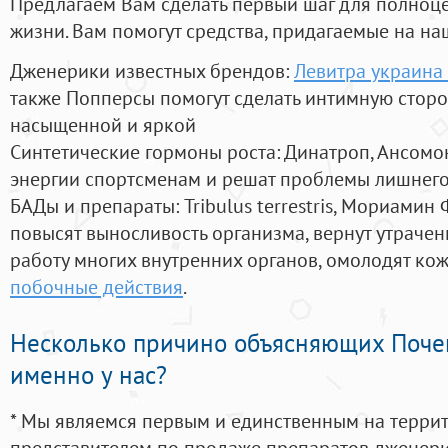
Предлагаем Вам сделать первый шаг для полноц
жизни. Вам помогут средства, придагаемые на на
Дженерики известных брендов:
Левитра украина
также Попперсы помогут сделать интимную стор
насыщенной и яркой
Синтетические гормоны роста
: Динатроп, Ансомо
энергии спортсменам и решат проблемы лишнего
БАДы и препараты:
Tribulus terrestris, Мориамин
повысят выносливость организма, вернут утрачен
работу многих внутренних органов, омолодят кожу
побочные действия
.
Несколько причино объясняющих Поче
именно у нас?
* Мы являемся первым и единственным на терри
представителем по продаже препаратов дженер