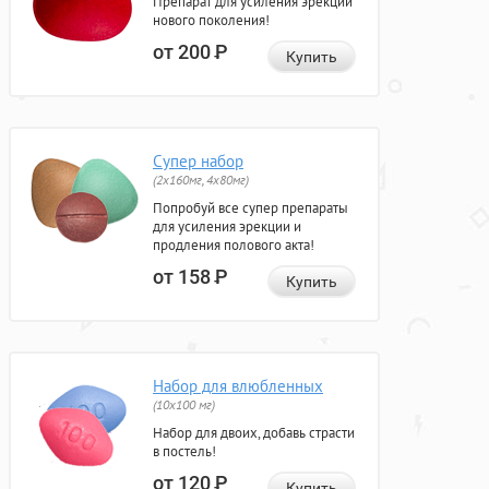
Препарат для усиления эрекции
нового поколения!
от 200
Р
Купить
Супер набор
(2х160мг, 4х80мг)
Попробуй все супер препараты
для усиления эрекции и
продления полового акта!
от 158
Р
Купить
Набор для влюбленных
(10х100 мг)
Набор для двоих, добавь страсти
в постель!
от 120
Р
Купить