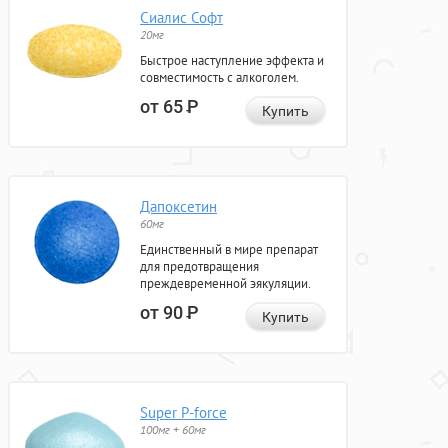
Сиалис Софт
20мг
Быстрое наступление эффекта и
совместимость с алкоголем.
от 65
Р
Купить
Дапоксетин
60мг
Единственный в мире препарат
для предотвращения
преждевременной эякуляции.
от 90
Р
Купить
Super P-force
100мг + 60мг