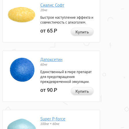
Сиалис Софт
20мг
Быстрое наступление эффекта и
совместимость с алкоголем.
от 65
Р
Купить
Дапоксетин
60мг
Единственный в мире препарат
для предотвращения
преждевременной эякуляции.
от 90
Р
Купить
Super P-force
100мг + 60мг