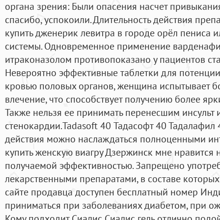
органа зрения: Были опасения насчет привыкани
спасибо, успокоили. Длительность действия препа
купить дженерик левитра в городе орёл пениса 
системы. Одновременное применение варденафи
итраконазолом противопоказано у пациентов стар
Невероятно эффективные таблетки для потенции
кровью половых органов, женщина испытывает б
влечение, что способствует получению более ярк
Также нельзя ее принимать перенесшим инсульт 
стенокардии.Tadasoft 40 Тадасофт 40 Тадалафил 4
действия можно наслаждаться полноценными ин
купить женскую виагру Дзержинск мне нравится 
получаемой эффективностью. Запрещено употребл
лекарственными препаратами, в составе которых
сайте продавца доступен бесплатный номер Индия
приниматься при заболеваниях диабетом, при ож
Кому подходит Сиалис Сиалис гель отлично подо