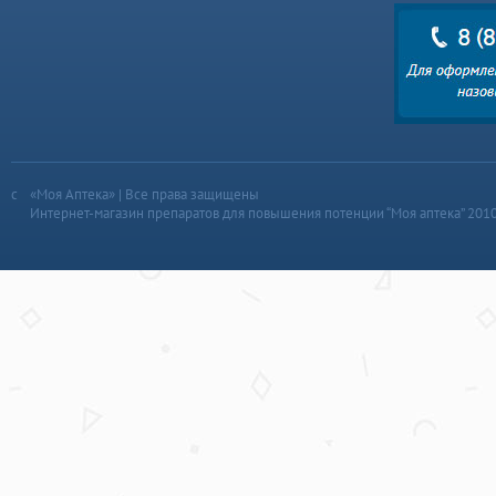
«Моя Аптека» | Все права защищены
Интернет-магазин препаратов для повышения потенции “Моя аптека” 201