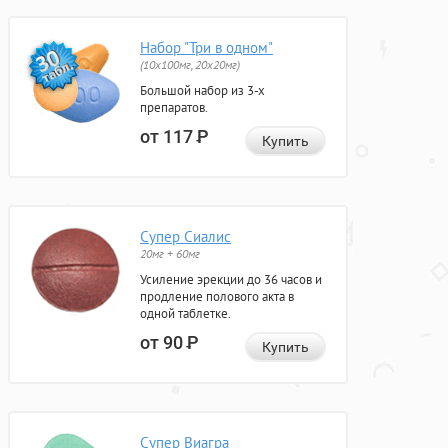
Набор "Три в одном"
(10x100мг, 20x20мг)
Большой набор из 3-х
препаратов.
от 117
Р
Купить
Супер Сиалис
20мг + 60мг
Усиление эрекции до 36 часов и
продление полового акта в
одной таблетке.
от 90
Р
Купить
Супер Виагра