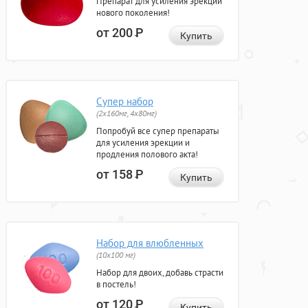
Препарат для усиления эрекции
нового поколения!
от 200
Р
Купить
Супер набор
(2х160мг, 4х80мг)
Попробуй все супер препараты
для усиления эрекции и
продления полового акта!
от 158
Р
Купить
Набор для влюбленных
(10х100 мг)
Набор для двоих, добавь страсти
в постель!
от 120
Р
Купить