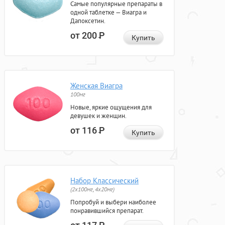
Самые популярные препараты в
одной таблетке — Виагра и
Дапоксетин.
от 200
Р
Купить
Женская Виагра
100мг
Новые, яркие ощущения для
девушек и женщин.
от 116
Р
Купить
Набор Классический
(2x100мг, 4x20мг)
Попробуй и выбери наиболее
понравившийся препарат.