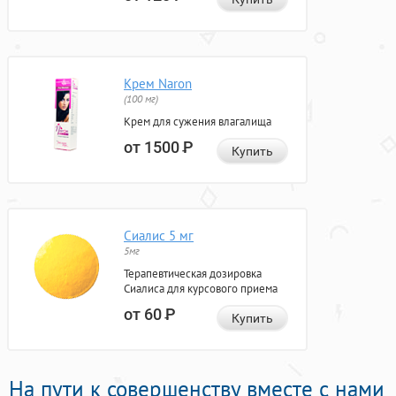
Крем Naron
(100 мг)
Крем для сужения влагалища
от 1500
Р
Купить
Сиалис 5 мг
5мг
Терапевтическая дозировка
Сиалиса для курсового приема
от 60
Р
Купить
На пути к совершенству вместе с нами