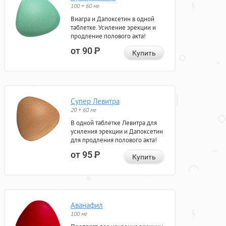
100 + 60 мг
Виагра и Дапоксетин в одной
таблетке. Усиление эрекции и
продление полового акта!
от 90
Р
Купить
Супер Левитра
20 + 60 мг
В одной таблетке Левитра для
усиления эрекции и Дапоксетин
для продления полового акта!
от 95
Р
Купить
Аванафил
100 мг