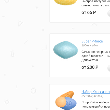
Быстрое наступлени
совместимость с ал
от 65
Р
Super P-force
100мг + 60мг
Самые популярные 
одной таблетке — Ви
Дапоксетин.
от 200
Р
Набор Классичес
(2x100мг, 4x20мг)
Попробуй и выбери
понравившийся преп