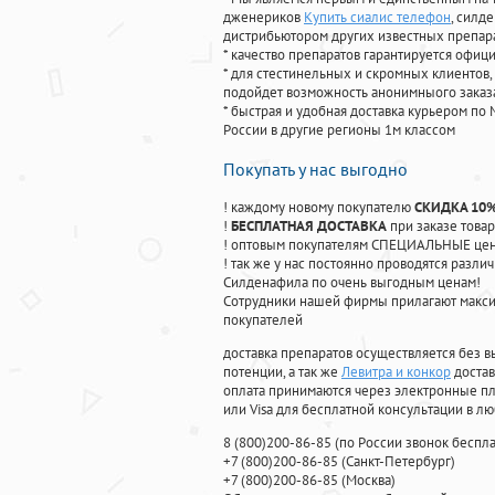
дженериков
Купить сиалис телефон
, силд
дистрибьютором других известных препар
* качество препаратов гарантируется офи
* для стестинельных и скромных клиентов,
подойдет возможность анонимныого заказа
* быстрая и удобная доставка курьером по 
России в другие регионы 1м классом
Покупать у нас выгодно
! каждому новому покупателю
СКИДКА 10
!
БЕСПЛАТНАЯ ДОСТАВКА
при заказе товар
! оптовым покупателям СПЕЦИАЛЬНЫЕ цены
! так же у нас постоянно проводятся раз
Силденафила по очень выгодным ценам!
Cотрудники нашей фирмы прилагают макси
покупателей
доставка препаратов осуществляется без в
потенции, а так же
Левитра и конкор
достав
оплата принимаются через электронные пл
или Visa для бесплатной консультации в л
8
(800
)200-86-85
(
по России звонок беспла
+7
(800
)200-86-85
(
Санкт-Петербург)
+7
(800
)200-86-85
(
Москва)