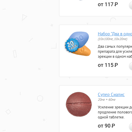
от 117
Р
Набор "Два в одн
(10x100мг, 10x20мг)
Два самых популяр
препарата для усил
эрекции в одном на
от 115
Р
Супер Сиалис
20мг + 60мг
Усиление эрекции до
продление полового
одной таблетке.
от 90
Р