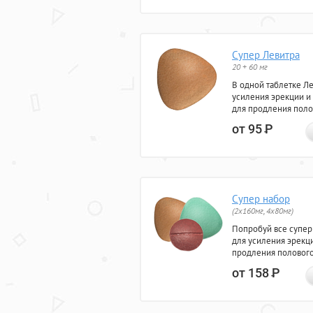
Супер Левитра
20 + 60 мг
В одной таблетке Л
усиления эрекции и
для продления поло
от 95
Р
Супер набор
(2х160мг, 4х80мг)
Попробуй все супер
для усиления эрекц
продления полового
от 158
Р