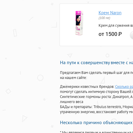
Крем Naron
(100 мг)
Крем для сужения в
от 1500
Р
На пути к совершенству вместе с 
Предлагаем Вам сделать первый шаг для п
на нашем сайте:
Дженерики известных брендов:
Сколько р
помогут сделать интимную сторону Вашей
Синтетические гормоны роста
: Динатроп, 
лишнего веса
БАДы и препараты:
Tribulus terrestris, М
утраченную энергию, восстановят работу мн
Несколько причино объясняющих 
* Мы являемся первым и единственным на 