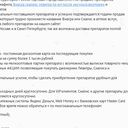
енафила
,
Виагра сеалекс левитра пр ем после инсульта возможен
и
атов
циальным поставщиком препаратов и успешно подтверждается годами продаж
 которым трудно произнести название Виагра или Сиалис в аптеке вслух,
 любого препаратан на нашем сайте!
Москве и в Санкт-Петербурге, так же возможна доставка препаратов почтой
%
- постоянная дисконтная карта на последующие покупки
а на сумму более 5 тысяч рублей
 на мелкооптовые партии препарата с возможностью выписки товарного чек
личные АКЦИИ позволяющие покупать дженерики Левитры, Сиалиса и
мальные усилия, чтобы сделать приобретение препаратов удобным для
ыходных дней круглосуточно. Для VIP клиентов: Сиалис и другие препараты дл
ляются круглосуточно
атежные системы Яндекс Деньги, Web Money и с банковских карт Master Card
юбое время можно обратиться
»
по многоканальным телефонам:
тный),