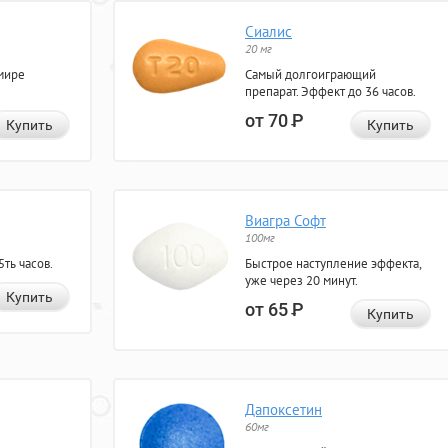
Сиалис
20 мг
мире
Самый долгоиграющий
препарат. Эффект до 36 часов.
от 70
Р
Купить
Купить
Виагра Софт
100мг
ть часов.
Быстрое наступление эффекта,
уже через 20 минут.
Купить
от 65
Р
Купить
Дапоксетин
60мг