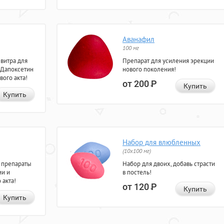
Аванафил
100 мг
евитра для
Препарат для усиления эрекции
 Дапоксетин
нового поколения!
вого акта!
от 200
Р
Купить
Купить
Набор для влюбленных
(10х100 мг)
 препараты
Набор для двоих, добавь страсти
ии и
в постель!
 акта!
от 120
Р
Купить
Купить