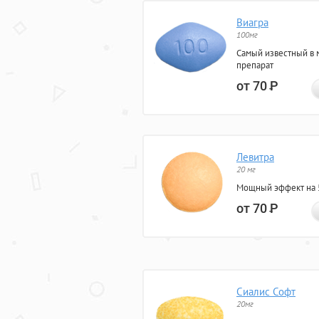
Виагра
100мг
Самый известный в 
препарат
от 70
Р
Левитра
20 мг
Мощный эффект на 5
от 70
Р
Сиалис Софт
20мг