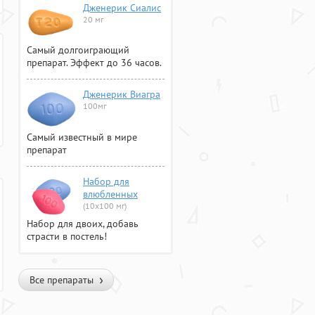
Дженерик Сиалис
20 мг
Самый долгоиграющий
препарат. Эффект до 36 часов.
Дженерик Виагра
100мг
Самый известный в мире
препарат
Набор для
влюбленных
(10х100 мг)
Набор для двоих, добавь
страсти в постель!
Все препараты