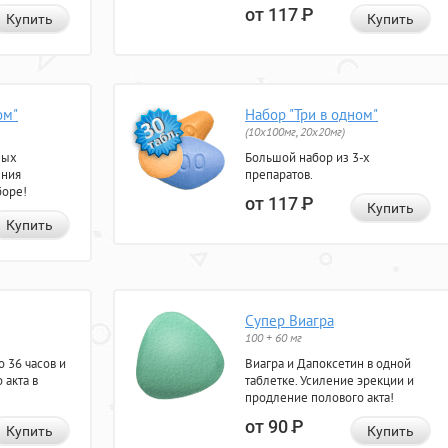
от 117
Р
Купить
Купить
ом"
Набор "Три в одном"
(10x100мг, 20x20мг)
ных
Большой набор из 3-х
ения
препаратов.
боре!
от 117
Р
Купить
Купить
Супер Виагра
100 + 60 мг
 36 часов и
Виагра и Дапоксетин в одной
 акта в
таблетке. Усиление эрекции и
продление полового акта!
от 90
Р
Купить
Купить