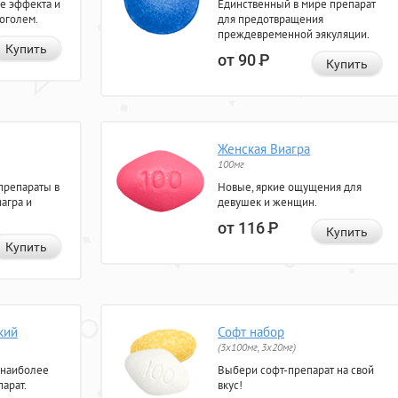
е эффекта и
Единственный в мире препарат
коголем.
для предотвращения
преждевременной эякуляции.
Купить
от 90
Р
Купить
Женская Виагра
100мг
препараты в
Новые, яркие ощущения для
агра и
девушек и женщин.
от 116
Р
Купить
Купить
кий
Софт набор
(3x100мг, 3x20мг)
 наиболее
Выбери софт-препарат на свой
арат.
вкус!