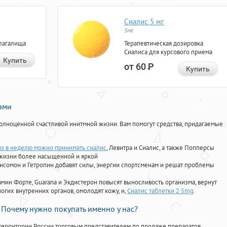
Сиалис 5 мг
5мг
лагалища
Терапевтическая дозировка
Сиалиса для курсового приема
Купить
от 60
Р
Купить
нами
олноценной счастливой инитмной жизни. Вам помогут средства, придагаемые
аз в неделю можно принимать сиалис
, Левитра и Сиалис, а также Попперсы
 жизни более насыщенной и яркой
Ансомон и Гетропин добавят силы, энергии спортсменам и решат проблемы
ориамин Форте, Guarana и Экдистерон повысят выносливость организма, вернут
огих внутренних органов, омолодят кожу, и,
Сиалис таблетки 2 5mg
.
Почему нужно покупать именно у нас?
территории России торговым представителем по продаже препаратов