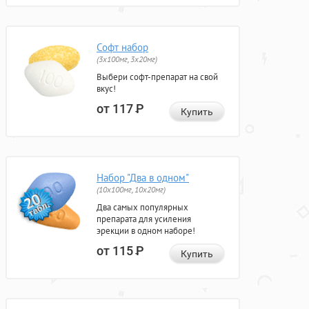
Софт набор
(3x100мг, 3x20мг)
Выбери софт-препарат на свой
вкус!
от 117
Р
Купить
Набор "Два в одном"
(10x100мг, 10x20мг)
Два самых популярных
препарата для усиления
эрекции в одном наборе!
от 115
Р
Купить