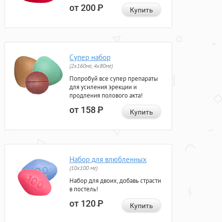
от 200
Р
Купить
Супер набор
(2х160мг, 4х80мг)
Попробуй все супер препараты
для усиления эрекции и
продления полового акта!
от 158
Р
Купить
Набор для влюбленных
(10х100 мг)
Набор для двоих, добавь страсти
в постель!
от 120
Р
Купить