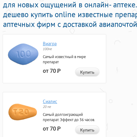
для новых ощущений в онлайн- аптеке
дешево купить online известные преп
аптечных фирм с доставкой авиапочтой
Виагра
100мг
Самый известный в мире
препарат
от 70
Р
Купить
Сиалис
20 мг
Самый долгоиграющий
препарат. Эффект до 36 часов.
от 70
Р
Купить