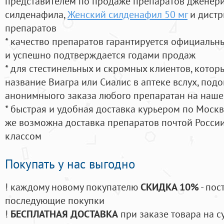
представителем по продаже препаратов дженер
силденафила
,
Женский силденафил 50 мг
и дистр
препаратов
* качество препаратов гарантируется официаль
и успешно подтверждается годами продаж
* для стестинельных и скромных клиентов, кото
название Виагра или Сиалис в аптеке вслух, под
анонимныого заказа любого препаратан на наше
* быстрая и удобная доставка курьером по Москве
же возможна доставка препаратов почтой России
классом
Покупать у нас выгодно
! каждому новому покупателю
СКИДКА 10%
- пос
последующие покупки
!
БЕСПЛАТНАЯ ДОСТАВКА
при заказе товара на с