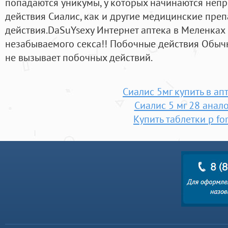
попадаются уникумы, у которых начинаются неп
действия Сиалис, как и другие медицинские пре
действия.DaSuYsexy Интернет аптека в Меленках
незабываемого секса!! Побочные действия Обыч
не вызывает побочных действий.
Сиалис 5мг купить в ап
Сиалис 5 мг 28 анало
Купить таблетки p fo