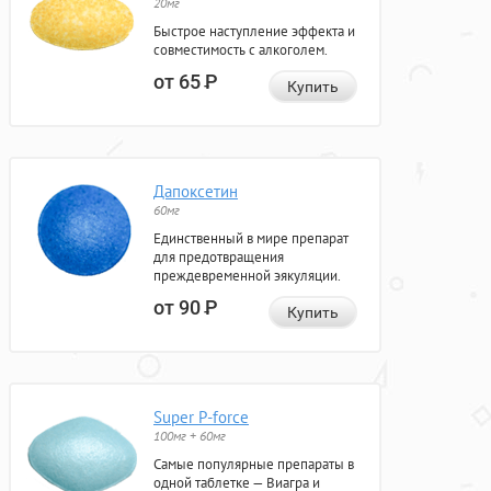
20мг
Быстрое наступление эффекта и
совместимость с алкоголем.
от 65
Р
Купить
Дапоксетин
60мг
Единственный в мире препарат
для предотвращения
преждевременной эякуляции.
от 90
Р
Купить
Super P-force
100мг + 60мг
Самые популярные препараты в
одной таблетке — Виагра и