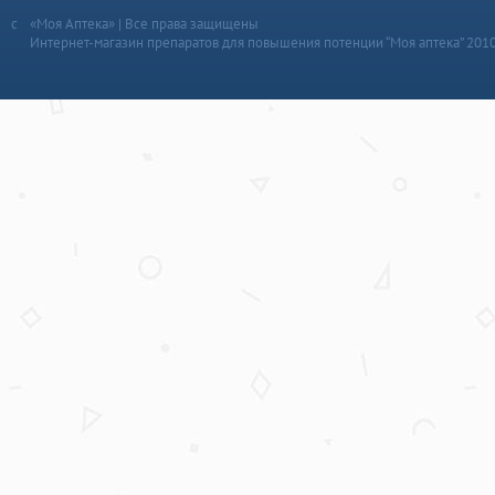
«Моя Аптека» | Все права защищены
Интернет-магазин препаратов для повышения потенции “Моя аптека” 201