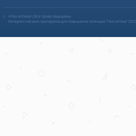
«Моя Аптека» | Все права защищены
Интернет-магазин препаратов для повышения потенции “Моя аптека” 201