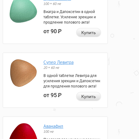
100 + 60 мг
Виагра и Дапоксетин в одной
таблетке. Усиление эрекции и
продление полового акта!
от 90
Р
Купить
Супер Левитра
20 + 60 мг
В одной таблетке Левитра для
усиления эрекции и Дапоксетин
для продления полового акта!
от 95
Р
Купить
Аванафил
100 мг