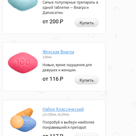
Самые популярные препараты в
одной таблетке — Виагра и
Дапоксетин.
от 200
Р
Купить
Женская Виагра
100мг
Новые, яркие ощущения для
девушек и женщин.
от 116
Р
Купить
Набор Классический
(2x100мг, 4x20мг)
Попробуй и выбери наиболее
понравившийся препарат.