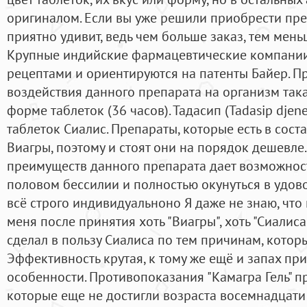
оригиналом. Если вы уже решили приобрести пре
приятно удивит, ведь чем больше заказ, тем мень
Крупные индийские фармацевтические компании
рецептами и ориентируются на патенты Байер. П
воздействия данного препарата на организм такая
форме таблеток (36 часов). Тадасип (Tadasip djener
таблеток Сиалис. Препараты, которые есть в сост
Виагры, поэтому и стоят они на порядок дешевле
преимуществ данного препарата дает возможнос
половом бессилии и полностью окунуться в удово
всё строго индивидуальноно Я даже не знаю, что м
меня после принятия хоть "Виагры", хоть "Сиалис
сделал в пользу Сиалиса по тем причинам, кото
Эффективность крутая, к тому же ещё и запах пр
особенности. Противопоказания "Камагра Гель" п
которые еще не достигли возраста восемнадцати