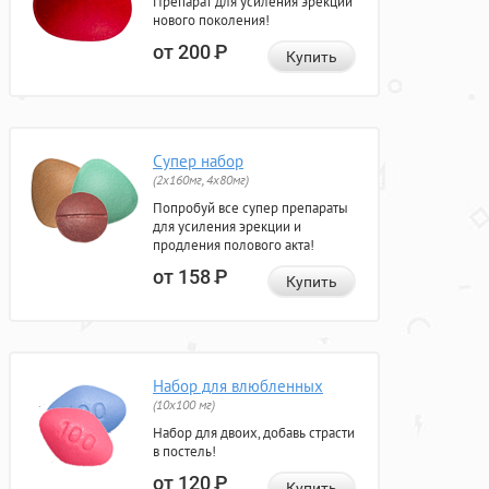
Препарат для усиления эрекции
нового поколения!
от 200
Р
Купить
Супер набор
(2х160мг, 4х80мг)
Попробуй все супер препараты
для усиления эрекции и
продления полового акта!
от 158
Р
Купить
Набор для влюбленных
(10х100 мг)
Набор для двоих, добавь страсти
в постель!
от 120
Р
Купить