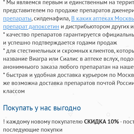
* Мы являемся первым и единственным на терри
представителем по продаже препаратов дженер
препараты
, силденафила
,
В каких аптеках Москвы
препарат дапоксетин
и дистрибьютором других и
* качество препаратов гарантируется официаль
и успешно подтверждается годами продаж
* для стестинельных и скромных клиентов, кото
название Виагра или Сиалис в аптеке вслух, под
анонимныого заказа любого препаратан на наше
* быстрая и удобная доставка курьером по Москве
же возможна доставка препаратов почтой России
классом
Покупать у нас выгодно
! каждому новому покупателю
СКИДКА 10%
- пос
последующие покупки