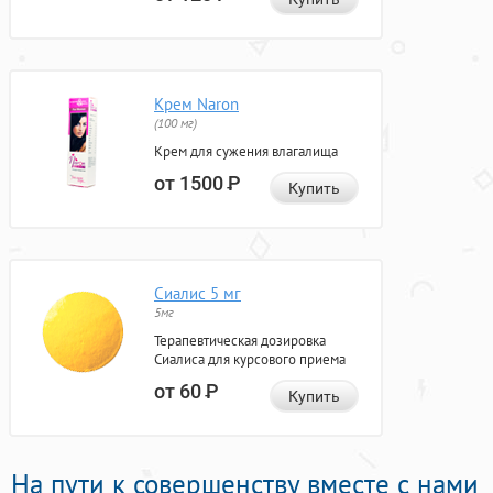
Крем Naron
(100 мг)
Крем для сужения влагалища
от 1500
Р
Купить
Сиалис 5 мг
5мг
Терапевтическая дозировка
Сиалиса для курсового приема
от 60
Р
Купить
На пути к совершенству вместе с нами