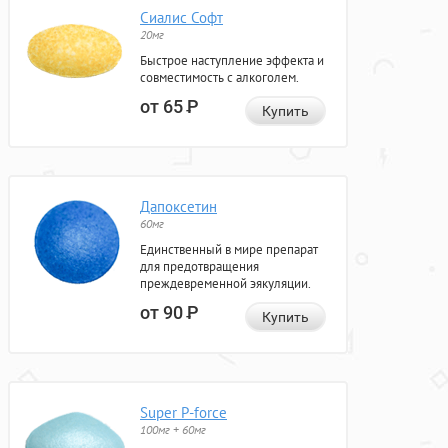
Сиалис Софт
20мг
Быстрое наступление эффекта и
совместимость с алкоголем.
от 65
Р
Купить
Дапоксетин
60мг
Единственный в мире препарат
для предотвращения
преждевременной эякуляции.
от 90
Р
Купить
Super P-force
100мг + 60мг