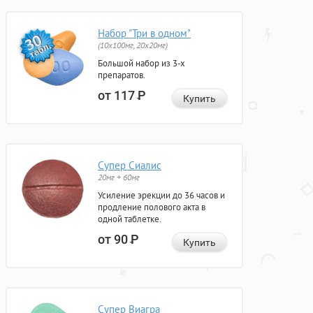
Набор "Три в одном"
(10x100мг, 20x20мг)
Большой набор из 3-х
препаратов.
от 117
Р
Купить
Супер Сиалис
20мг + 60мг
Усиление эрекции до 36 часов и
продление полового акта в
одной таблетке.
от 90
Р
Купить
Супер Виагра