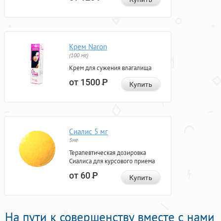
Крем Naron
(100 мг)
Крем для сужения влагалища
от 1500
Р
Купить
Сиалис 5 мг
5мг
Терапевтическая дозировка
Сиалиса для курсового приема
от 60
Р
Купить
На пути к совершенству вместе с нами