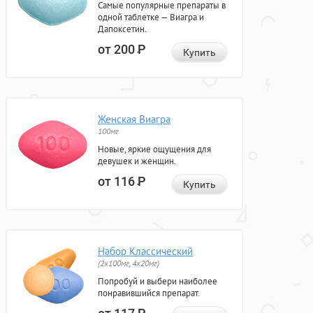
Самые популярные препараты в
одной таблетке — Виагра и
Дапоксетин.
от 200
Р
Купить
Женская Виагра
100мг
Новые, яркие ощущения для
девушек и женщин.
от 116
Р
Купить
Набор Классический
(2x100мг, 4x20мг)
Попробуй и выбери наиболее
понравившийся препарат.