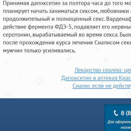
Принимая дапоксетин за полтора часа до того м
планирует начать заниматься сексом, любовники
продолжительный и полноценный секс. Вардена
действие фермента ФДЭ-5, подавляет его нервны
серотонин, вырабатываемый во время секса. Было
после прохождения курса лечения Сиалисом сек
мужчин только усиливались.
Лекарство сеалекс це
Дапоксетин в аптеках Кра
Сиалис если не действ