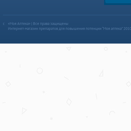
«Моя Аптека» | Все права защищены
Интернет-магазин препаратов для повышения потенции “Моя аптека” 201