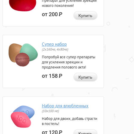
Препарат для усиления эрекции
нового поколения!
от 200
Р
Купить
Супер набор
(2х160мг, 4х80мг)
Попробуй все супер препараты
для усиления эрекции и
продления полового акта!
от 158
Р
Купить
Набор для влюбленных
(10х100 мг)
Набор для двоих, добавь страсти
в постель!
от 120
Р
Купить