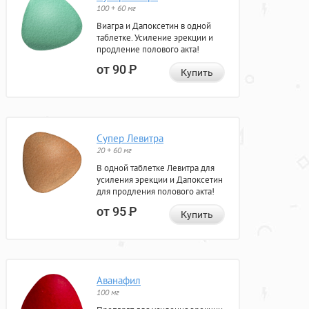
100 + 60 мг
Виагра и Дапоксетин в одной
таблетке. Усиление эрекции и
продление полового акта!
от 90
Р
Купить
Супер Левитра
20 + 60 мг
В одной таблетке Левитра для
усиления эрекции и Дапоксетин
для продления полового акта!
от 95
Р
Купить
Аванафил
100 мг