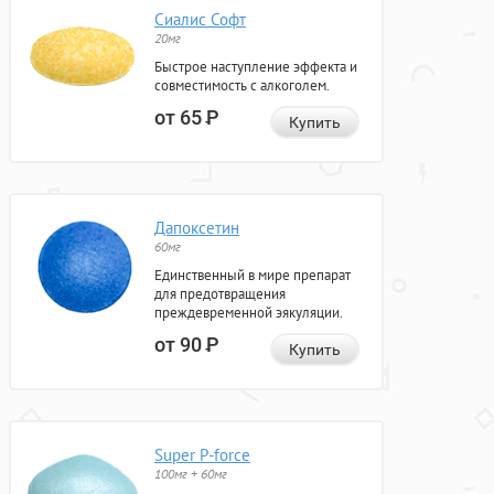
Сиалис Софт
20мг
Быстрое наступление эффекта и
совместимость с алкоголем.
от 65
Р
Купить
Дапоксетин
60мг
Единственный в мире препарат
для предотвращения
преждевременной эякуляции.
от 90
Р
Купить
Super P-force
100мг + 60мг