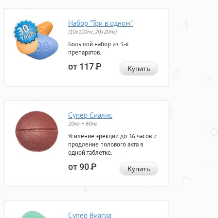
Набор "Три в одном"
(10x100мг, 20x20мг)
Большой набор из 3-х
препаратов.
от 117
Р
Купить
Супер Сиалис
20мг + 60мг
Усиление эрекции до 36 часов и
продление полового акта в
одной таблетке.
от 90
Р
Купить
Супер Виагра