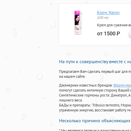
Крем Naron
(100 мг)
Крем для сужения в
от 1500
Р
На пути к совершенству вместе с 
Предлагаем Вам сделать первый шаг для п
на нашем сайте:
Дженерики известных брендов:
Форум мож
помогут сделать интимную сторону Вашей
Синтетические гормоны роста
: Динатроп, 
лишнего веса
БАДы и препараты:
Tribulus terrestris, М
утраченную энергию, восстановят работу мн
Несколько причино объясняющих 
* Мы являемся первым и единственным на 