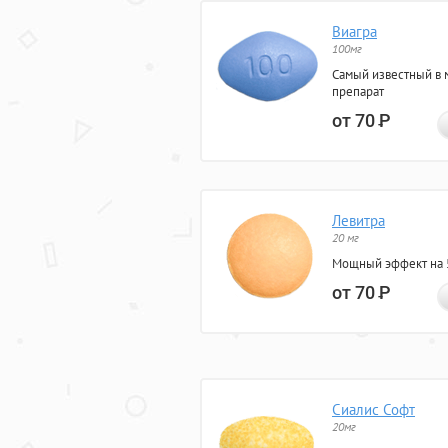
Виагра
100мг
Самый известный в 
препарат
от 70
Р
Левитра
20 мг
Мощный эффект на 5
от 70
Р
Сиалис Софт
20мг