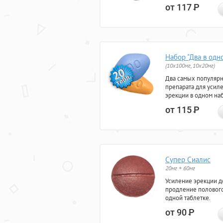
от 117
Р
Набор "Два в одн
(10x100мг, 10x20мг)
Два самых популяр
препарата для усил
эрекции в одном на
от 115
Р
Супер Сиалис
20мг + 60мг
Усиление эрекции до
продление полового
одной таблетке.
от 90
Р