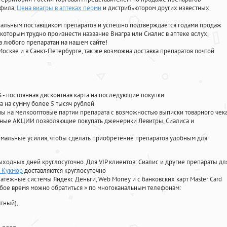
афила
,
Цена виагры в аптеках перми
и дистрибьютором других известных
циальным поставщиком препаратов и успешно подтверждается годами продаж
 которым трудно произнести название Виагра или Сиалис в аптеке вслух,
 любого препаратан на нашем сайте!
Москве и в Санкт-Петербурге, так же возможна доставка препаратов почтой
%
- постоянная дисконтная карта на последующие покупки
а на сумму более 5 тысяч рублей
 на мелкооптовые партии препарата с возможностью выписки товарного чек
личные АКЦИИ позволяющие покупать дженерики Левитры, Сиалиса и
мальные усилия, чтобы сделать приобретение препаратов удобным для
ыходных дней круглосуточно. Для VIP клиентов: Сиалис и другие препараты дл
н Кукмор
доставляются круглосуточно
атежные системы Яндекс Деньги, Web Money и с банковских карт Master Card
юбое время можно обратиться
»
по многоканальным телефонам:
тный),