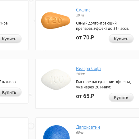
Сиалис
20 мг
мире
Самый долгоиграющий
препарат. Эффект до 36 часов.
от 70
Р
Купить
Купить
Виагра Софт
100мг
ть часов.
Быстрое наступление эффекта,
уже через 20 минут.
Купить
от 65
Р
Купить
Дапоксетин
60мг