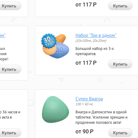
от 117
Р
Купить
Купить
ом"
Набор "Три в одном"
(10x100мг, 20x20мг)
ных
Большой набор из 3-х
ения
препаратов.
боре!
от 117
Р
Купить
Купить
Супер Виагра
100 + 60 мг
 36 часов и
Виагра и Дапоксетин в одной
 акта в
таблетке. Усиление эрекции и
продление полового акта!
от 90
Р
Купить
Купить