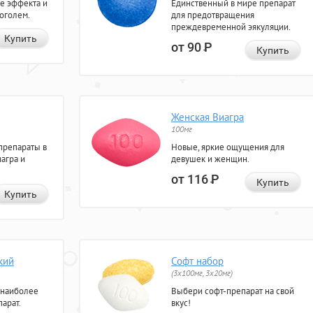
е эффекта и
Единственный в мире препарат
коголем.
для предотвращения
преждевременной эякуляции.
Купить
от 90
Р
Купить
Женская Виагра
100мг
препараты в
Новые, яркие ощущения для
агра и
девушек и женщин.
от 116
Р
Купить
Купить
кий
Софт набор
(3x100мг, 3x20мг)
 наиболее
Выбери софт-препарат на свой
арат.
вкус!