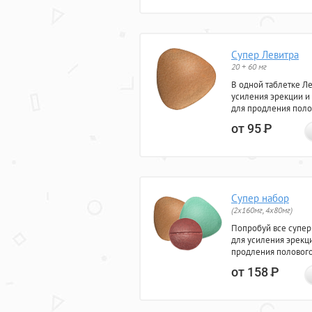
Супер Левитра
20 + 60 мг
В одной таблетке Л
усиления эрекции и
для продления поло
от 95
Р
Супер набор
(2х160мг, 4х80мг)
Попробуй все супер
для усиления эрекц
продления полового
от 158
Р