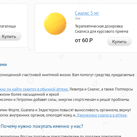
Сиалис 5 мг
5мг
лагалища
Терапевтическая дозировка
Сиалиса для курсового приема
Купить
от 60
Р
Купить
нами
олноценной счастливой инитмной жизни. Вам помогут средства, придагаемые
но ли найти левитру в обычной аптеке
, Левитра и Сиалис, а также Попперсы
 жизни более насыщенной и яркой
Ансомон и Гетропин добавят силы, энергии спортсменам и решат проблемы
ориамин Форте, Guarana и Экдистерон повысят выносливость организма, вернут
огих внутренних органов, омолодят кожу, и,
Дженерики сиалиса в аптеке
.
Почему нужно покупать именно у нас?
территории России торговым представителем по продаже препаратов