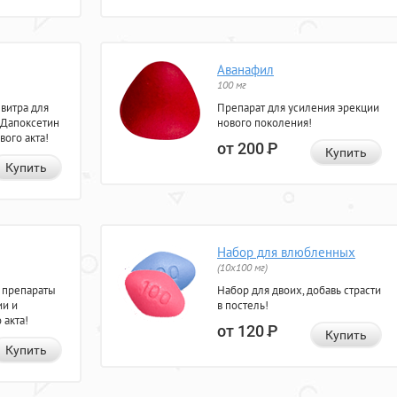
Аванафил
100 мг
евитра для
Препарат для усиления эрекции
 Дапоксетин
нового поколения!
вого акта!
от 200
Р
Купить
Купить
Набор для влюбленных
(10х100 мг)
 препараты
Набор для двоих, добавь страсти
ии и
в постель!
 акта!
от 120
Р
Купить
Купить