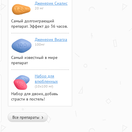
Дженерик Сиалис
20 мг
Самый долгоиграющий
препарат. Эффект до 36 часов.
Дженерик Виагра
100мг
Самый известный в мире
препарат
Набор для
влюбленных
(10х100 мг)
Набор для двоих, добавь
страсти в постель!
Все препараты