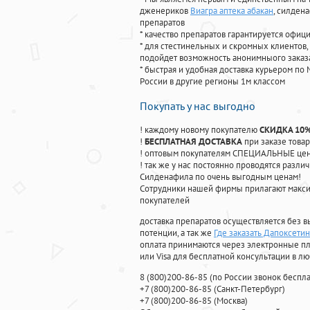
дженериков
Виагра аптека абакан
, силден
препаратов
* качество препаратов гарантируется офи
* для стестинельных и скромных клиентов,
подойдет возможность анонимныого заказа
* быстрая и удобная доставка курьером по 
России в другие регионы 1м классом
Покупать у нас выгодно
! каждому новому покупателю
СКИДКА 10
!
БЕСПЛАТНАЯ ДОСТАВКА
при заказе товар
! оптовым покупателям СПЕЦИАЛЬНЫЕ цены
! так же у нас постоянно проводятся раз
Силденафила по очень выгодным ценам!
Cотрудники нашей фирмы прилагают макси
покупателей
доставка препаратов осуществляется без в
потенции, а так же
Где заказать Дапоксети
оплата принимаются через электронные пл
или Visa для бесплатной консультации в л
8
(800
)200-86-85
(
по России звонок беспла
+7
(800
)200-86-85
(
Санкт-Петербург)
+7
(800
)200-86-85
(
Москва)