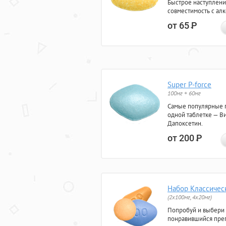
Быстрое наступлени
совместимость с ал
от 65
Р
Super P-force
100мг + 60мг
Самые популярные 
одной таблетке — Ви
Дапоксетин.
от 200
Р
Набор Классичес
(2x100мг, 4x20мг)
Попробуй и выбери
понравившийся преп