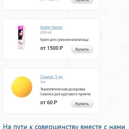
Крем Naron
(100 мг)
Крем для сужения влагалища
от 1500
Р
Купить
Сиалис 5 мг
5мг
Терапевтическая дозировка
Сиалиса для курсового приема
от 60
Р
Купить
На пути к совершенству вместе с нами