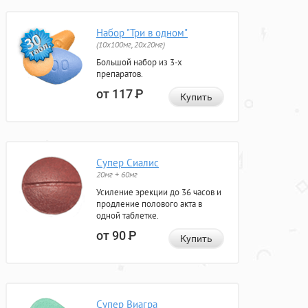
Набор "Три в одном"
(10x100мг, 20x20мг)
Большой набор из 3-х
препаратов.
от 117
Р
Купить
Супер Сиалис
20мг + 60мг
Усиление эрекции до 36 часов и
продление полового акта в
одной таблетке.
от 90
Р
Купить
Супер Виагра