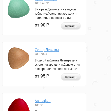
100 + 60 мг
Виагра и Дапоксетин в одной
таблетке. Усиление эрекции и
продление полового акта!
от 90
Р
Купить
Супер Левитра
20 + 60 мг
В одной таблетке Левитра для
усиления эрекции и Дапоксетин
для продления полового акта!
от 95
Р
Купить
Аванафил
100 мг