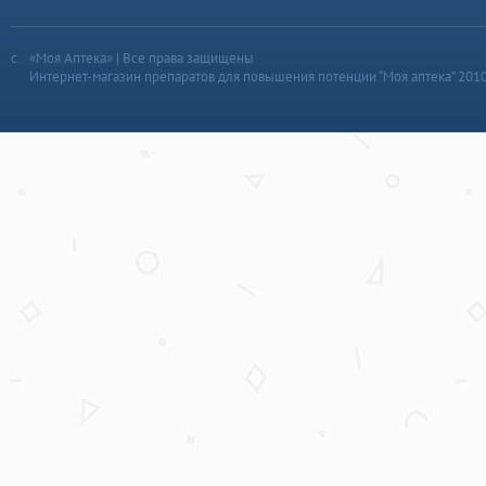
«Моя Аптека» | Все права защищены
Интернет-магазин препаратов для повышения потенции “Моя аптека” 201