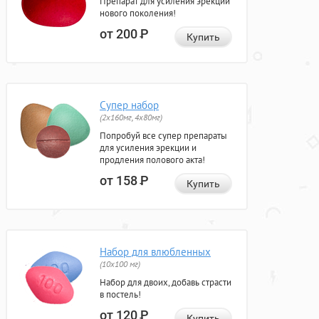
Препарат для усиления эрекции
нового поколения!
от 200
Р
Купить
Супер набор
(2х160мг, 4х80мг)
Попробуй все супер препараты
для усиления эрекции и
продления полового акта!
от 158
Р
Купить
Набор для влюбленных
(10х100 мг)
Набор для двоих, добавь страсти
в постель!
от 120
Р
Купить