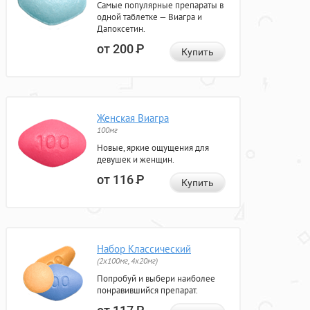
Самые популярные препараты в
одной таблетке — Виагра и
Дапоксетин.
от 200
Р
Купить
Женская Виагра
100мг
Новые, яркие ощущения для
девушек и женщин.
от 116
Р
Купить
Набор Классический
(2x100мг, 4x20мг)
Попробуй и выбери наиболее
понравившийся препарат.