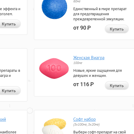
60мг
е эффекта и
Единственный в мире препарат
коголем.
для предотвращения
преждевременной эякуляции.
Купить
от 90
Р
Купить
Женская Виагра
100мг
препараты в
Новые, яркие ощущения для
агра и
девушек и женщин.
от 116
Р
Купить
Купить
кий
Софт набор
(3x100мг, 3x20мг)
 наиболее
Выбери софт-препарат на свой