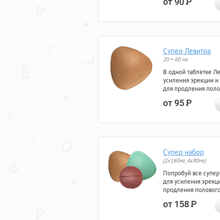
от 90
Р
Супер Левитра
20 + 60 мг
В одной таблетке Л
усиления эрекции и
для продления поло
от 95
Р
Супер набор
(2х160мг, 4х80мг)
Попробуй все супер
для усиления эрекц
продления полового
от 158
Р