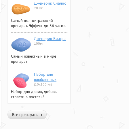
Дженерик Сиалис
20 мг
Самый долгоиграющий
препарат. Эффект до 36 часов.
Дженерик Виагра
100мг
Самый известный в мире
препарат
Набор для
влюбленных
(10х100 мг)
Набор для двоих, добавь
страсти в постель!
Все препараты