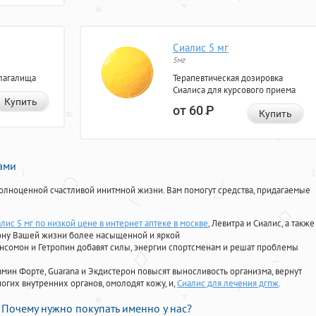
Сиалис 5 мг
5мг
лагалища
Терапевтическая дозировка
Сиалиса для курсового приема
Купить
от 60
Р
Купить
нами
олноценной счастливой инитмной жизни. Вам помогут средства, придагаемые
лис 5 мг по низкой цене в интернет аптеке в москве
, Левитра и Сиалис, а также
ону Вашей жизни более насыщенной и яркой
Ансомон и Гетропин добавят силы, энергии спортсменам и решат проблемы
ориамин Форте, Guarana и Экдистерон повысят выносливость организма, вернут
огих внутренних органов, омолодят кожу, и,
Сиалис для лечения дгпж
.
Почему нужно покупать именно у нас?