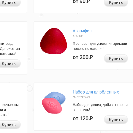
от 90
Р
Купить
Купить
Аванафил
100 мг
евитра для
Препарат для усиления эрекции
 Дапоксетин
нового поколения!
вого акта!
от 200
Р
Купить
Купить
Набор для влюбленных
(10х100 мг)
 препараты
Набор для двоих, добавь страсти
ии и
в постель!
 акта!
от 120
Р
Купить
Купить