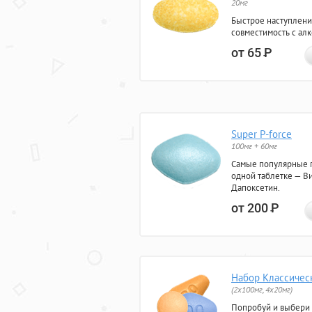
20мг
Быстрое наступлени
совместимость с ал
от 65
Р
Super P-force
100мг + 60мг
Самые популярные 
одной таблетке — Ви
Дапоксетин.
от 200
Р
Набор Классичес
(2x100мг, 4x20мг)
Попробуй и выбери