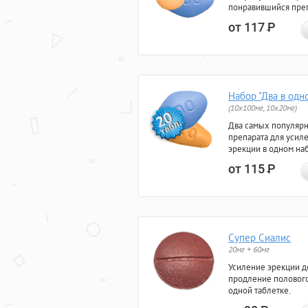
понравившийся преп
от 117
Р
Набор "Два в одн
(10x100мг, 10x20мг)
Два самых популяр
препарата для усил
эрекции в одном на
от 115
Р
Супер Сиалис
20мг + 60мг
Усиление эрекции до
продление полового
одной таблетке.