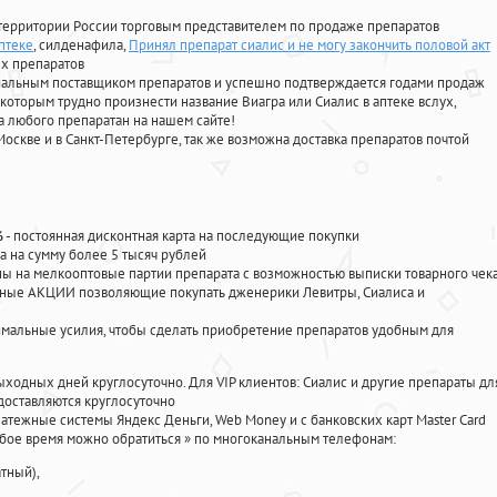
территории России торговым представителем по продаже препаратов
аптеке
, силденафила
,
Принял препарат сиалис и не могу закончить половой акт
х препаратов
циальным поставщиком препаратов и успешно подтверждается годами продаж
 которым трудно произнести название Виагра или Сиалис в аптеке вслух,
 любого препаратан на нашем сайте!
Москве и в Санкт-Петербурге, так же возможна доставка препаратов почтой
%
- постоянная дисконтная карта на последующие покупки
а на сумму более 5 тысяч рублей
 на мелкооптовые партии препарата с возможностью выписки товарного чек
личные АКЦИИ позволяющие покупать дженерики Левитры, Сиалиса и
мальные усилия, чтобы сделать приобретение препаратов удобным для
ыходных дней круглосуточно. Для VIP клиентов: Сиалис и другие препараты дл
доставляются круглосуточно
атежные системы Яндекс Деньги, Web Money и с банковских карт Master Card
юбое время можно обратиться
»
по многоканальным телефонам:
тный),