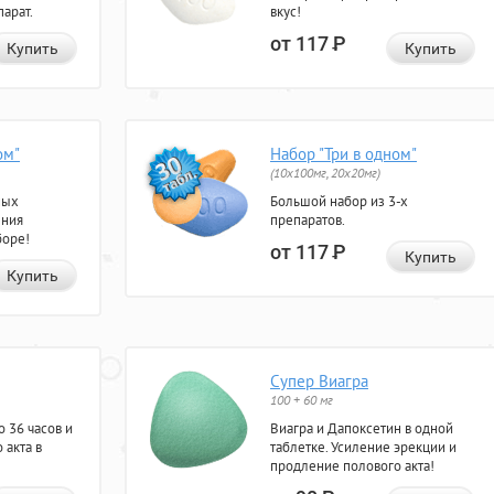
арат.
вкус!
от 117
Р
Купить
Купить
ом"
Набор "Три в одном"
(10x100мг, 20x20мг)
ных
Большой набор из 3-х
ения
препаратов.
боре!
от 117
Р
Купить
Купить
Супер Виагра
100 + 60 мг
 36 часов и
Виагра и Дапоксетин в одной
 акта в
таблетке. Усиление эрекции и
продление полового акта!