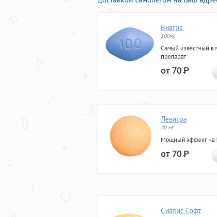
Виагра
100мг
Самый известный в 
препарат
от 70
Р
Левитра
20 мг
Мощный эффект на 5
от 70
Р
Сиалис Софт