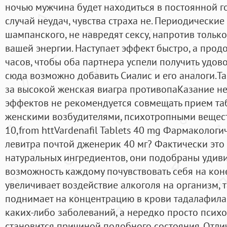
ночью мужчина будет находиться в постоянной г
случай неудач, чувства страха не. Периодические 
шампанского, не навредят сексу, напротив тольк
вашей энергии. Наступает эффект быстро, а прод
часов, чтобы оба партнера успели получить удов
сюда возможно добавить Сиалис и его аналоги.Tad
за высокой женская виагра противопаКазание н
эффектов не рекомендуется совмещать прием таб
женскими возбудителями, психотропными веществ
10,from httVardenafil Tablets 40 mg Фармакологи
левитра почтой дженерик 40 мг? Фактически это
натуральных ингредиентов, они подобраны удив
возможность каждому почувствовать себя на кон
увеличивает воздействие алкоголя на организм, т
поднимает на концентрацию в крови тадалафила.
каких-либо заболеваний, а нередко просто псих
становится причиной подобного состояния. Отл