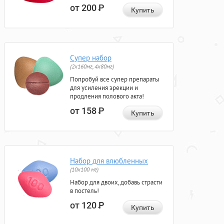
от 200
Р
Купить
Супер набор
(2х160мг, 4х80мг)
Попробуй все супер препараты
для усиления эрекции и
продления полового акта!
от 158
Р
Купить
Набор для влюбленных
(10х100 мг)
Набор для двоих, добавь страсти
в постель!
от 120
Р
Купить