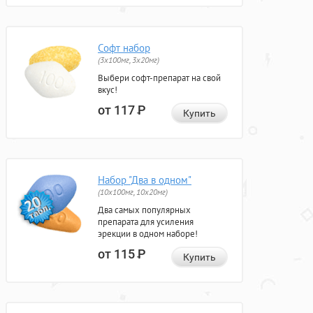
Софт набор
(3x100мг, 3x20мг)
Выбери софт-препарат на свой
вкус!
от 117
Р
Купить
Набор "Два в одном"
(10x100мг, 10x20мг)
Два самых популярных
препарата для усиления
эрекции в одном наборе!
от 115
Р
Купить