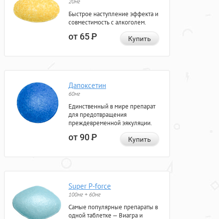
20мг
Быстрое наступление эффекта и
совместимость с алкоголем.
от 65
Р
Купить
Дапоксетин
60мг
Единственный в мире препарат
для предотвращения
преждевременной эякуляции.
от 90
Р
Купить
Super P-force
100мг + 60мг
Самые популярные препараты в
одной таблетке — Виагра и