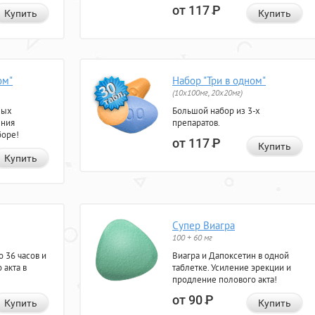
от 117
Р
Купить
Купить
ом"
Набор "Три в одном"
(10x100мг, 20x20мг)
ных
Большой набор из 3-х
ения
препаратов.
боре!
от 117
Р
Купить
Купить
Супер Виагра
100 + 60 мг
 36 часов и
Виагра и Дапоксетин в одной
 акта в
таблетке. Усиление эрекции и
продление полового акта!
от 90
Р
Купить
Купить