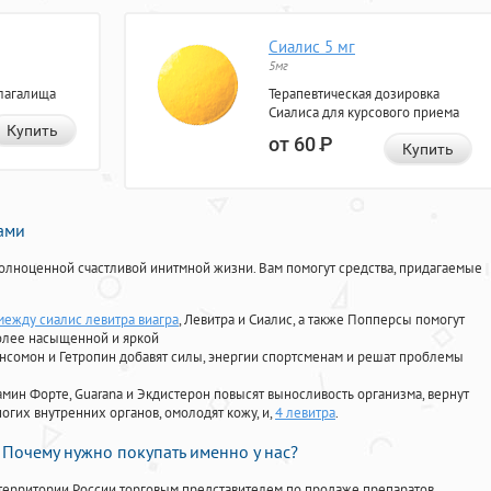
Сиалис 5 мг
5мг
лагалища
Терапевтическая дозировка
Сиалиса для курсового приема
Купить
от 60
Р
Купить
нами
олноценной счастливой инитмной жизни. Вам помогут средства, придагаемые
между сиалис левитра виагра
, Левитра и Сиалис, а также Попперсы помогут
олее насыщенной и яркой
Ансомон и Гетропин добавят силы, энергии спортсменам и решат проблемы
ориамин Форте, Guarana и Экдистерон повысят выносливость организма, вернут
огих внутренних органов, омолодят кожу, и,
4 левитра
.
Почему нужно покупать именно у нас?
территории России торговым представителем по продаже препаратов