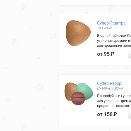
Супер Левитра
20 + 60 мг
В одной таблетке Л
усиления эрекции и
для продления поло
от 95
Р
Супер набор
(2х160мг, 4х80мг)
Попробуй все супер
для усиления эрекц
продления полового
от 158
Р