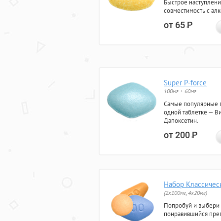
Быстрое наступлени
совместимость с ал
от 65
Р
Super P-force
100мг + 60мг
Самые популярные 
одной таблетке — Ви
Дапоксетин.
от 200
Р
Набор Классичес
(2x100мг, 4x20мг)
Попробуй и выбери
понравившийся преп