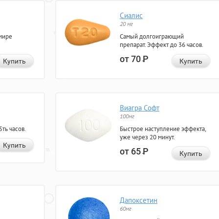
Сиалис
20 мг
мире
Самый долгоиграющий
препарат. Эффект до 36 часов.
от 70
Р
Купить
Купить
Виагра Софт
100мг
ть часов.
Быстрое наступление эффекта,
уже через 20 минут.
Купить
от 65
Р
Купить
Дапоксетин
60мг