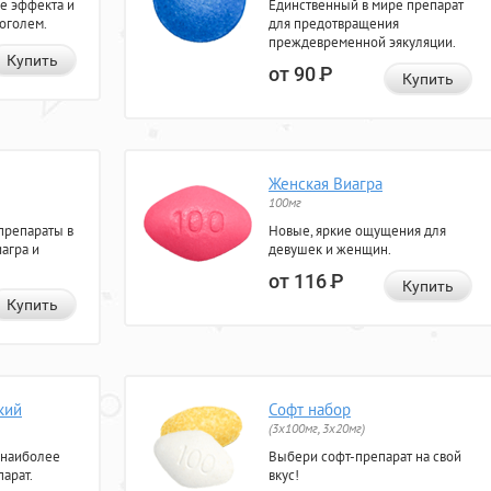
е эффекта и
Единственный в мире препарат
коголем.
для предотвращения
преждевременной эякуляции.
Купить
от 90
Р
Купить
Женская Виагра
100мг
препараты в
Новые, яркие ощущения для
агра и
девушек и женщин.
от 116
Р
Купить
Купить
кий
Софт набор
(3x100мг, 3x20мг)
 наиболее
Выбери софт-препарат на свой
арат.
вкус!