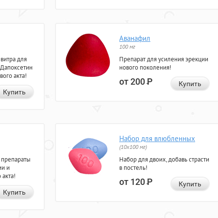
Аванафил
100 мг
евитра для
Препарат для усиления эрекции
 Дапоксетин
нового поколения!
вого акта!
от 200
Р
Купить
Купить
Набор для влюбленных
(10х100 мг)
 препараты
Набор для двоих, добавь страсти
ии и
в постель!
 акта!
от 120
Р
Купить
Купить