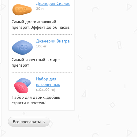
Дженерик Сиалис
20 мг
Самый долгоиграющий
препарат. Эффект до 36 часов.
Дженерик Виагра
100мг
Самый известный в мире
препарат
Набор для
влюбленных
(10х100 мг)
Набор для двоих, добавь
страсти в постель!
Все препараты