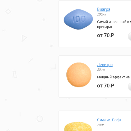
Виагра
100мг
Самый известный в 
препарат
от 70
Р
Левитра
20 мг
Мощный эффект на 5
от 70
Р
Сиалис Софт
20мг