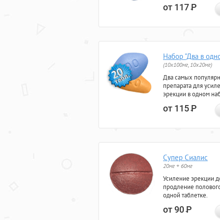
от 117
Р
Набор "Два в одн
(10x100мг, 10x20мг)
Два самых популяр
препарата для усил
эрекции в одном на
от 115
Р
Супер Сиалис
20мг + 60мг
Усиление эрекции до
продление полового
одной таблетке.
от 90
Р