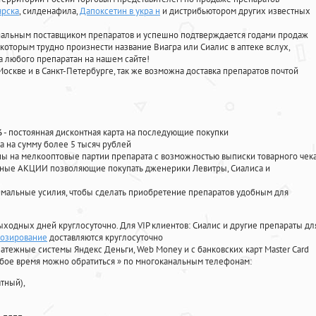
ярска
, силденафила
,
Дапоксетин в укра н
и дистрибьютором других известных
циальным поставщиком препаратов и успешно подтверждается годами продаж
 которым трудно произнести название Виагра или Сиалис в аптеке вслух,
 любого препаратан на нашем сайте!
Москве и в Санкт-Петербурге, так же возможна доставка препаратов почтой
%
- постоянная дисконтная карта на последующие покупки
а на сумму более 5 тысяч рублей
 на мелкооптовые партии препарата с возможностью выписки товарного чек
личные АКЦИИ позволяющие покупать дженерики Левитры, Сиалиса и
мальные усилия, чтобы сделать приобретение препаратов удобным для
ыходных дней круглосуточно. Для VIP клиентов: Сиалис и другие препараты дл
розирование
доставляются круглосуточно
атежные системы Яндекс Деньги, Web Money и с банковских карт Master Card
юбое время можно обратиться
»
по многоканальным телефонам:
тный),