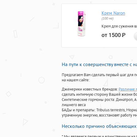
Крем Naron
(100 мг)
Крем для сужения в
от 1500
Р
На пути к совершенству вместе с 
Предлагаем Вам сделать первый шаг для п
на нашем сайте:
Дженерики известных брендов:
Различие 
сделать интимную сторону Вашей жизни б
Синтетические гормоны роста
: Динатроп, 
лишнего веса
БАДы и препараты:
Tribulus terrestris, М
утраченную энергию, восстановят работу мн
Несколько причино объясняющих 
* Мы являемся первым и единственным на 