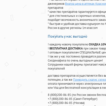
дженериков
Виагра цена в аптеках Красно
препаратов
* качество препаратов гарантируется офи
* для стестинельных и скромных клиентов,
подойдет возможность анонимныого заказа
* быстрая и удобная доставка курьером по 
России в другие регионы 1м классом
Покупать у нас выгодно
! каждому новому покупателю
СКИДКА 10
!
БЕСПЛАТНАЯ ДОСТАВКА
при заказе товар
! оптовым покупателям СПЕЦИАЛЬНЫЕ цены
! так же у нас постоянно проводятся раз
Силденафила по очень выгодным ценам!
Cотрудники нашей фирмы прилагают макси
покупателей
доставка препаратов осуществляется без в
потенции, а так же
Приводить сиалис скле
оплата принимаются через электронные пл
или Visa для бесплатной консультации в л
8
(800
)200-86-85
(
по России звонок беспла
+7
(800
)200-86-85
(
Санкт-Петербург)
+7
(800
)200-86-85
(
Москва)