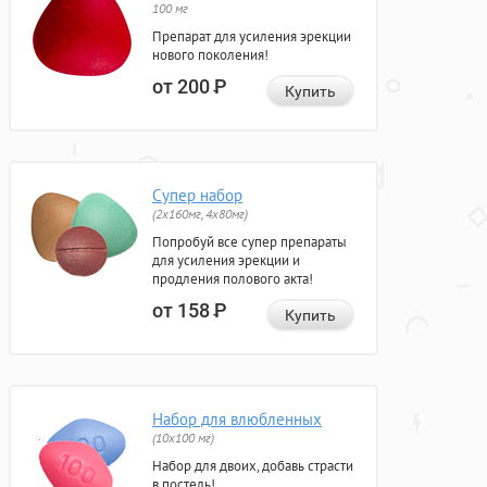
100 мг
Препарат для усиления эрекции
нового поколения!
от 200
Р
Купить
Супер набор
(2х160мг, 4х80мг)
Попробуй все супер препараты
для усиления эрекции и
продления полового акта!
от 158
Р
Купить
Набор для влюбленных
(10х100 мг)
Набор для двоих, добавь страсти
в постель!