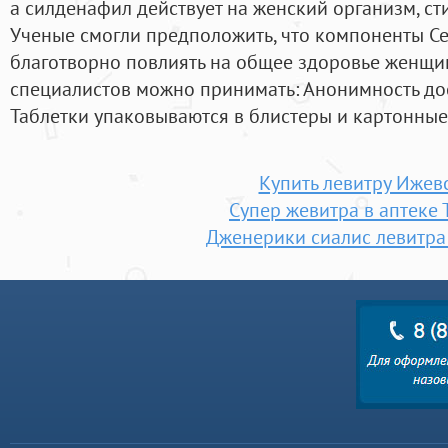
а силденафил действует на женский организм, с
Ученые смогли предположить, что компоненты С
благотворно повлиять на общее здоровье женщи
специалистов можно принимать: Анонимность дос
Таблетки упаковываются в блистеры и картонные
Купить левитру Ижев
Супер жевитра в аптеке 
Дженерики сиалис левитра