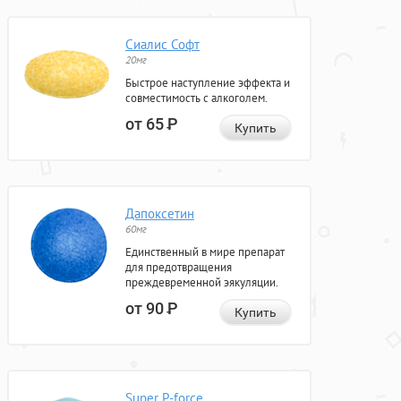
Сиалис Софт
20мг
Быстрое наступление эффекта и
совместимость с алкоголем.
от 65
Р
Купить
Дапоксетин
60мг
Единственный в мире препарат
для предотвращения
преждевременной эякуляции.
от 90
Р
Купить
Super P-force