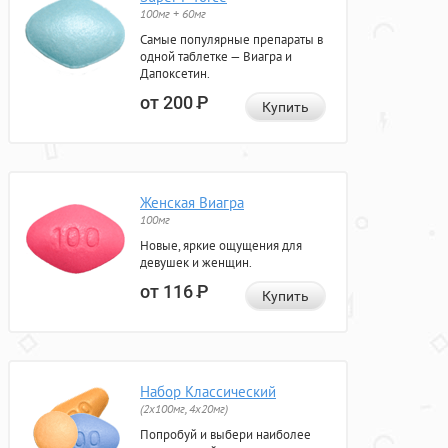
100мг + 60мг
Самые популярные препараты в
одной таблетке — Виагра и
Дапоксетин.
от 200
Р
Купить
Женская Виагра
100мг
Новые, яркие ощущения для
девушек и женщин.
от 116
Р
Купить
Набор Классический
(2x100мг, 4x20мг)
Попробуй и выбери наиболее