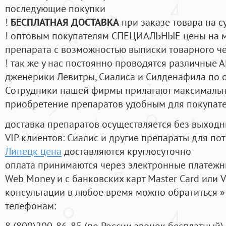
последующие покупки
!
БЕСПЛАТНАЯ ДОСТАВКА
при заказе товара на с
! оптовым покупателям СПЕЦИАЛЬНЫЕ цены на 
препарата с возможностью выписки товарного ч
! так же у нас постоянно проводятся различные
дженерики Левитры, Сиалиса и Силденафила по 
Cотрудники нашей фирмы прилагают максимальны
приобретение препаратов удобным для покупат
доставка препаратов осуществляется без выходн
VIP клиентов: Сиалис и другие препараты для пот
Липецк цена
доставляются круглосуточно
оплата принимаются через электронные платежн
Web Money и с банковских карт Master Card или V
консультации в любое время можно обратиться
телефонам:
8
(800
)200-86-85
(
по России звонок бесплатный),