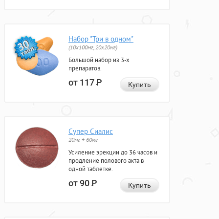
Набор "Три в одном"
(10x100мг, 20x20мг)
Большой набор из 3-х
препаратов.
от 117
Р
Купить
Супер Сиалис
20мг + 60мг
Усиление эрекции до 36 часов и
продление полового акта в
одной таблетке.
от 90
Р
Купить