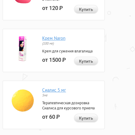
от 120
Р
Купить
Крем Naron
(100 мг)
Крем для сужения влагалища
от 1500
Р
Купить
Сиалис 5 мг
5мг
Терапевтическая дозировка
Сиалиса для курсового приема
от 60
Р
Купить