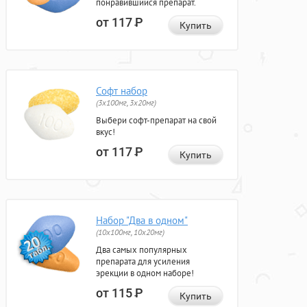
понравившийся препарат.
от 117
Р
Купить
Софт набор
(3x100мг, 3x20мг)
Выбери софт-препарат на свой
вкус!
от 117
Р
Купить
Набор "Два в одном"
(10x100мг, 10x20мг)
Два самых популярных
препарата для усиления
эрекции в одном наборе!
от 115
Р
Купить