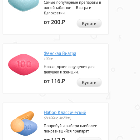
Самые популярные препараты в
одной таблетке — Виагра и
Дапоксетин.
от 200
Р
Купить
Женская Виагра
100мг
Новые, яркие ощущения для
девушек и женщин.
от 116
Р
Купить
Набор Классический
(2x100мг, 4x20мг)
Попробуй и выбери наиболее
понравившийся препарат.