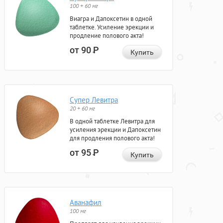
100 + 60 мг
Виагра и Дапоксетин в одной
таблетке. Усиление эрекции и
продление полового акта!
от 90
Р
Купить
Супер Левитра
20 + 60 мг
В одной таблетке Левитра для
усиления эрекции и Дапоксетин
для продления полового акта!
от 95
Р
Купить
Аванафил
100 мг