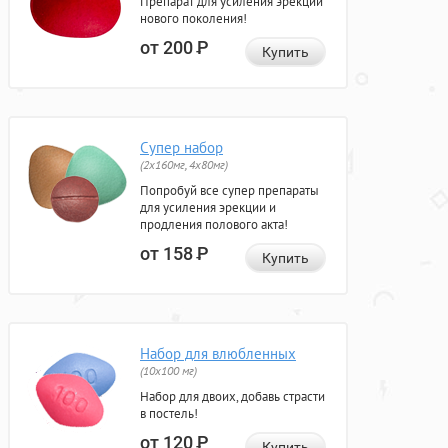
Препарат для усиления эрекции
нового поколения!
от 200
Р
Купить
Супер набор
(2х160мг, 4х80мг)
Попробуй все супер препараты
для усиления эрекции и
продления полового акта!
от 158
Р
Купить
Набор для влюбленных
(10х100 мг)
Набор для двоих, добавь страсти
в постель!
от 120
Р
Купить