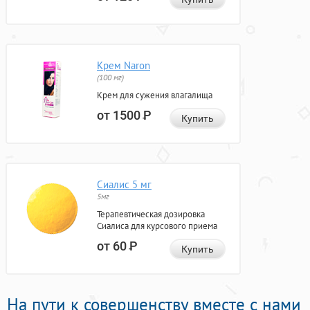
Крем Naron
(100 мг)
Крем для сужения влагалища
от 1500
Р
Купить
Сиалис 5 мг
5мг
Терапевтическая дозировка
Сиалиса для курсового приема
от 60
Р
Купить
На пути к совершенству вместе с нами