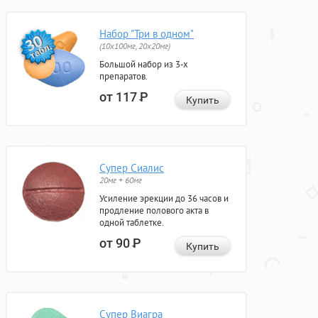
Набор "Три в одном"
(10x100мг, 20x20мг)
Большой набор из 3-х
препаратов.
от 117
Р
Купить
Супер Сиалис
20мг + 60мг
Усиление эрекции до 36 часов и
продление полового акта в
одной таблетке.
от 90
Р
Купить
Супер Виагра