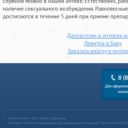
службой можно в нашей аптеке. Естественно, раб
наличие сексуального возбуждения. Равновесные
достигаются в течение 5 дней при приеме препара
Дапоксетин в аптеках а
Левитра в Баку
Заказать виагру в интер
«Моя Аптека» | Все права защищены
Интернет-магазин препаратов для повышения потенции “Моя аптека” 201