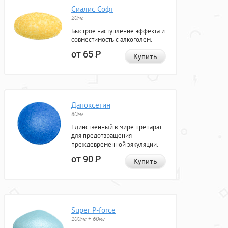
Сиалис Софт
20мг
Быстрое наступление эффекта и
совместимость с алкоголем.
от 65
Р
Купить
Дапоксетин
60мг
Единственный в мире препарат
для предотвращения
преждевременной эякуляции.
от 90
Р
Купить
Super P-force
100мг + 60мг