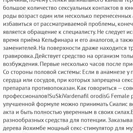
большое количество сексуальных контактов в ю
роды возраст один или несколько перенесенных 
избавиться от рассматриваемой проблемы, коне
является обращение к специалисту. Не следует и
время приёма Кельфинара и его аналогов, а такж
заменителей. На поверхности драже находится 
гравировка. Действует средство на организм тол
возбуждения. Первые несколько часов после прием
Со стороны половой системы: Если в анамнезе у 
сердца или сосудов, при которых запрещена секс
препарата противопоказан. Как говориться — сове
профессионалов!SuSkiVardenafil orodisG Female р
улучшенной формуле можно принимать Сиалис вс
акта и быть полностью уверенным в своих силах.
разнообразных средства для потенции. Заказывая
дерева йохимбе мощный секс-стимулятор для му