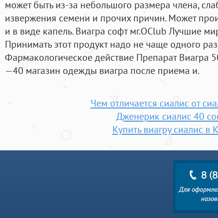
может быть из-за небольшого размера члена, сла
извержения семени и прочих причин. Может прои
и в виде капель. Виагра софт мг.OClub Лучшие м
Принимать этот продукт надо не чаще одного раза
Фармакологическое действие Препарат Виагра 50
—40 магазин одежды виагра после приема и.
Чем отличается сиалис от си
Дженерик сиалис 40 со
Купить виагру сиалис в 