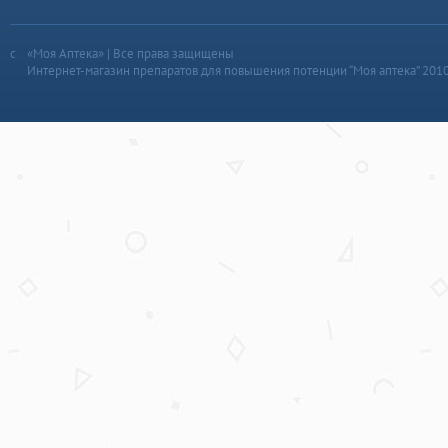
«Моя Аптека» | Все права защищены
Интернет-магазин препаратов для повышения потенции “Моя аптека” 201