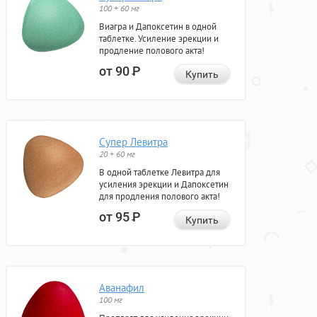
100 + 60 мг
Виагра и Дапоксетин в одной
таблетке. Усиление эрекции и
продление полового акта!
от 90
Р
Купить
Супер Левитра
20 + 60 мг
В одной таблетке Левитра для
усиления эрекции и Дапоксетин
для продления полового акта!
от 95
Р
Купить
Аванафил
100 мг