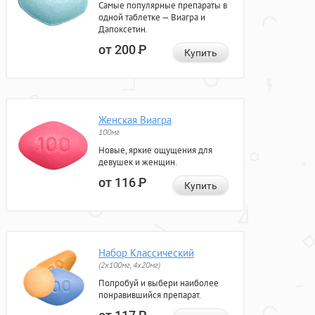
Самые популярные препараты в
одной таблетке — Виагра и
Дапоксетин.
от 200
Р
Купить
Женская Виагра
100мг
Новые, яркие ощущения для
девушек и женщин.
от 116
Р
Купить
Набор Классический
(2x100мг, 4x20мг)
Попробуй и выбери наиболее
понравившийся препарат.