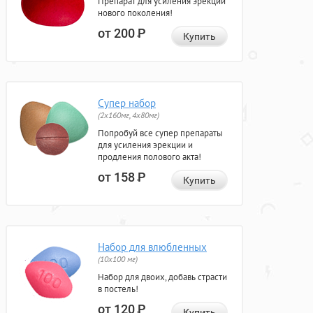
Препарат для усиления эрекции
нового поколения!
от 200
Р
Купить
Супер набор
(2х160мг, 4х80мг)
Попробуй все супер препараты
для усиления эрекции и
продления полового акта!
от 158
Р
Купить
Набор для влюбленных
(10х100 мг)
Набор для двоих, добавь страсти
в постель!
от 120
Р
Купить