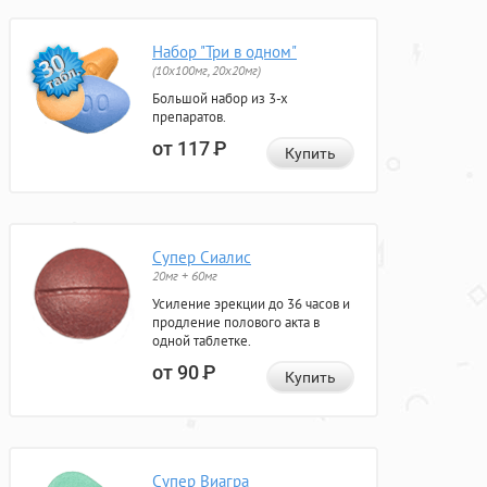
Набор "Три в одном"
(10x100мг, 20x20мг)
Большой набор из 3-х
препаратов.
от 117
Р
Купить
Супер Сиалис
20мг + 60мг
Усиление эрекции до 36 часов и
продление полового акта в
одной таблетке.
от 90
Р
Купить
Супер Виагра