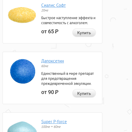
Сиалис Софт
20мг
Быстрое наступление эффекта и
совместимость с алкоголем.
от 65
Р
Купить
Дапоксетин
60мг
Единственный в мире препарат
для предотвращения
преждевременной эякуляции.
от 90
Р
Купить
Super P-force
100мг + 60мг