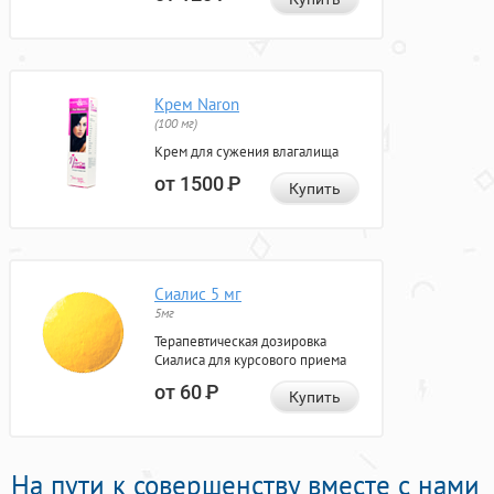
Крем Naron
(100 мг)
Крем для сужения влагалища
от 1500
Р
Купить
Сиалис 5 мг
5мг
Терапевтическая дозировка
Сиалиса для курсового приема
от 60
Р
Купить
На пути к совершенству вместе с нами