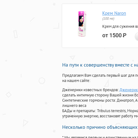
Крем Naron
(100 мг)
Крем для сужения в
от 1500
Р
На пути к совершенству вместе с 
Предлагаем Вам сделать первый шаг для п
на нашем сайте:
Дженерики известных брендов:
Дженерики
сделать интимную сторону Вашей жизни б
Синтетические гормоны роста
: Динатроп, 
лишнего веса
БАДы и препараты:
Tribulus terrestris, М
утраченную энергию, восстановят работу мн
Несколько причино объясняющих 
* Мы являемся первым и единственным на 