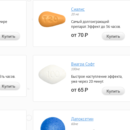
Сиалис
20 мг
мире
Самый долгоиграющий
препарат. Эффект до 36 часов.
от 70
Р
Купить
Купить
Виагра Софт
100мг
ть часов.
Быстрое наступление эффекта,
уже через 20 минут.
Купить
от 65
Р
Купить
Дапоксетин
60мг