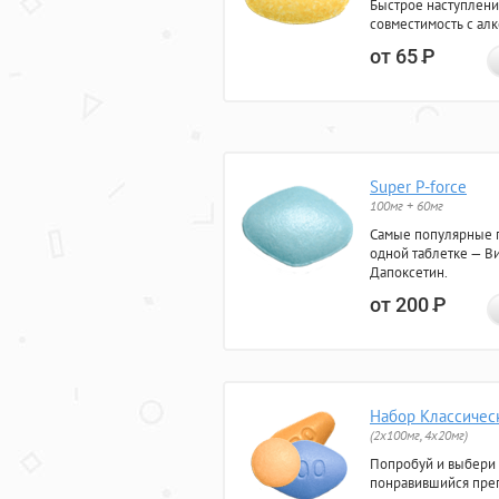
Быстрое наступлени
совместимость с ал
от 65
Р
Super P-force
100мг + 60мг
Самые популярные 
одной таблетке — Ви
Дапоксетин.
от 200
Р
Набор Классичес
(2x100мг, 4x20мг)
Попробуй и выбери
понравившийся преп