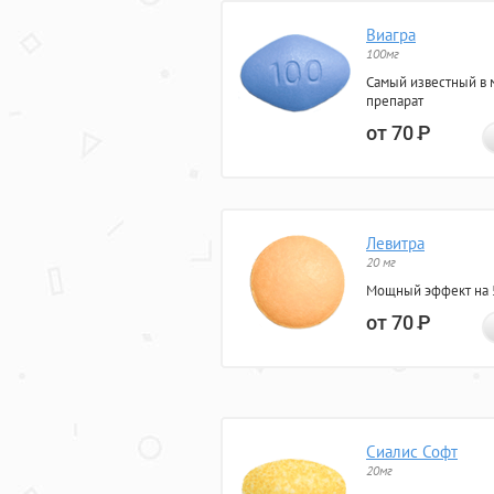
Виагра
100мг
Самый известный в 
препарат
от 70
Р
Левитра
20 мг
Мощный эффект на 5
от 70
Р
Сиалис Софт
20мг