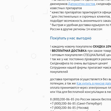
дженериков
Дапоксетин ростов
, силденаф
известных препаратов
* качество препаратов гарантируется офи
* для стестинельных и скромных клиентов,
подойдет возможность анонимныого заказа
* быстрая и удобная доставка курьером по 
России в другие регионы 1м классом
Покупать у нас выгодно
! каждому новому покупателю
СКИДКА 10
!
БЕСПЛАТНАЯ ДОСТАВКА
при заказе товар
! оптовым покупателям СПЕЦИАЛЬНЫЕ цены
! так же у нас постоянно проводятся раз
Силденафила по очень выгодным ценам!
Cотрудники нашей фирмы прилагают макси
покупателей
доставка препаратов осуществляется без в
потенции, а так же
Как купить в минске да
оплата принимаются через электронные пл
или Visa для бесплатной консультации в л
8
(800
)200-86-85
(
по России звонок беспла
+7
(800
)200-86-85
(
Санкт-Петербург)
+7
(800
)200-86-85
(
Москва)