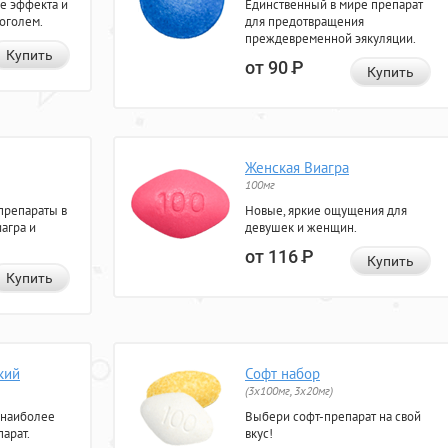
е эффекта и
Единственный в мире препарат
коголем.
для предотвращения
преждевременной эякуляции.
Купить
от 90
Р
Купить
Женская Виагра
100мг
препараты в
Новые, яркие ощущения для
агра и
девушек и женщин.
от 116
Р
Купить
Купить
кий
Софт набор
(3x100мг, 3x20мг)
 наиболее
Выбери софт-препарат на свой
арат.
вкус!