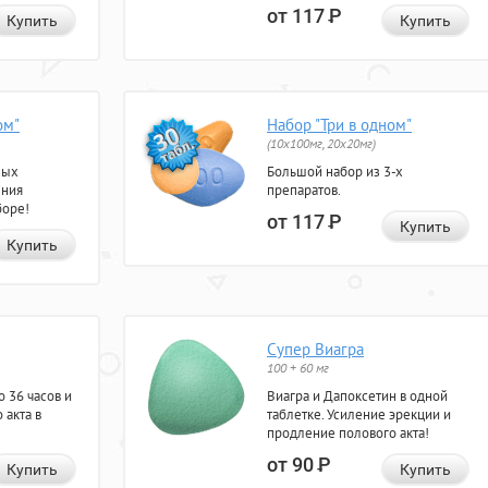
от 117
Р
Купить
Купить
ом"
Набор "Три в одном"
(10x100мг, 20x20мг)
ных
Большой набор из 3-х
ения
препаратов.
боре!
от 117
Р
Купить
Купить
Супер Виагра
100 + 60 мг
 36 часов и
Виагра и Дапоксетин в одной
 акта в
таблетке. Усиление эрекции и
продление полового акта!
от 90
Р
Купить
Купить