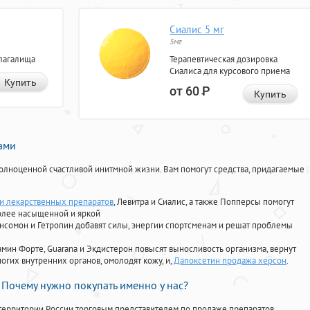
Сиалис 5 мг
5мг
лагалища
Терапевтическая дозировка
Сиалиса для курсового приема
Купить
от 60
Р
Купить
нами
олноценной счастливой инитмной жизни. Вам помогут средства, придагаемые
 лекарственных препаратов
, Левитра и Сиалис, а также Попперсы помогут
олее насыщенной и яркой
Ансомон и Гетропин добавят силы, энергии спортсменам и решат проблемы
ориамин Форте, Guarana и Экдистерон повысят выносливость организма, вернут
огих внутренних органов, омолодят кожу, и,
Дапоксетин продажа херсон
.
Почему нужно покупать именно у нас?
территории России торговым представителем по продаже препаратов