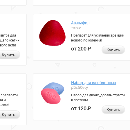
Аванафил
100 мг
евитра для
Препарат для усиления эрекции
 Дапоксетин
нового поколения!
вого акта!
от 200
Р
Купить
Купить
Набор для влюбленных
(10х100 мг)
 препараты
Набор для двоих, добавь страсти
ии и
в постель!
 акта!
от 120
Р
Купить
Купить