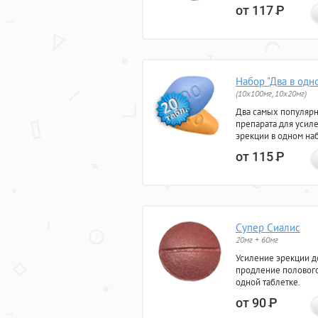
от 117
Р
Набор "Два в одн
(10x100мг, 10x20мг)
Два самых популяр
препарата для усил
эрекции в одном на
от 115
Р
Супер Сиалис
20мг + 60мг
Усиление эрекции до
продление полового
одной таблетке.
от 90
Р