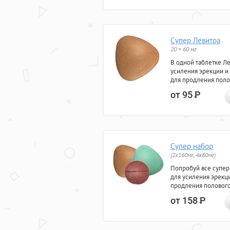
Супер Левитра
20 + 60 мг
В одной таблетке Л
усиления эрекции и
для продления поло
от 95
Р
Супер набор
(2х160мг, 4х80мг)
Попробуй все супер
для усиления эрекц
продления полового
от 158
Р