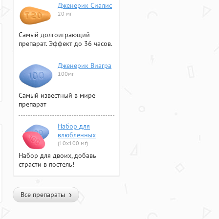
Дженерик Сиалис
20 мг
Самый долгоиграющий
препарат. Эффект до 36 часов.
Дженерик Виагра
100мг
Самый известный в мире
препарат
Набор для
влюбленных
(10х100 мг)
Набор для двоих, добавь
страсти в постель!
Все препараты