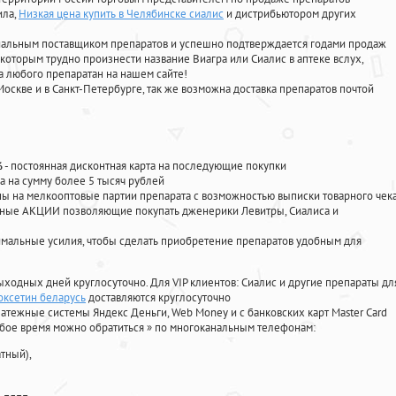
ила
,
Низкая цена купить в Челябинске сиалис
и дистрибьютором других
циальным поставщиком препаратов и успешно подтверждается годами продаж
 которым трудно произнести название Виагра или Сиалис в аптеке вслух,
 любого препаратан на нашем сайте!
Москве и в Санкт-Петербурге, так же возможна доставка препаратов почтой
%
- постоянная дисконтная карта на последующие покупки
а на сумму более 5 тысяч рублей
 на мелкооптовые партии препарата с возможностью выписки товарного чек
личные АКЦИИ позволяющие покупать дженерики Левитры, Сиалиса и
мальные усилия, чтобы сделать приобретение препаратов удобным для
ыходных дней круглосуточно. Для VIP клиентов: Сиалис и другие препараты дл
поксетин беларусь
доставляются круглосуточно
атежные системы Яндекс Деньги, Web Money и с банковских карт Master Card
юбое время можно обратиться
»
по многоканальным телефонам:
тный),