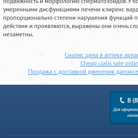
подвижность и морфологию сперматозоидов. У б
умеренными дисфункциями печени клиренс вар
пропорционально степени нарушения функций пе
действия и проявляются, выражены они очень сла
незаметны.
Сиалис цена в аптеке арха
Cheap cialis sale onli
Продажа с доставкой дженерик дапоксе