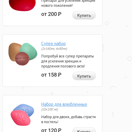
Препарат для усиления эрекции
нового поколения!
от 200
Р
Купить
Супер набор
(2х160мг, 4х80мг)
Попробуй все супер препараты
для усиления эрекции и
продления полового акта!
от 158
Р
Купить
Набор для влюбленных
(10х100 мг)
Набор для двоих, добавь страсти
в постель!
от 120
Р
Купить