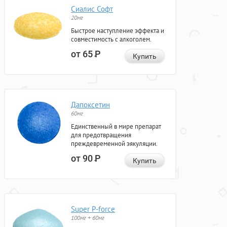
Сиалис Софт
20мг
Быстрое наступление эффекта и
совместимость с алкоголем.
от 65
Р
Купить
Дапоксетин
60мг
Единственный в мире препарат
для предотвращения
преждевременной эякуляции.
от 90
Р
Купить
Super P-force
100мг + 60мг