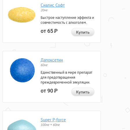
Сиалис Софт
20мг
Быстрое наступление эффекта и
совместимость с алкоголем.
от 65
Р
Купить
Дапоксетин
60мг
Единственный в мире препарат
для предотвращения
преждевременной эякуляции.
от 90
Р
Купить
Super P-force
100мг + 60мг