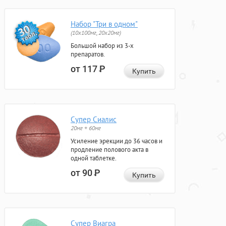
Набор "Три в одном"
(10x100мг, 20x20мг)
Большой набор из 3-х
препаратов.
от 117
Р
Купить
Супер Сиалис
20мг + 60мг
Усиление эрекции до 36 часов и
продление полового акта в
одной таблетке.
от 90
Р
Купить
Супер Виагра