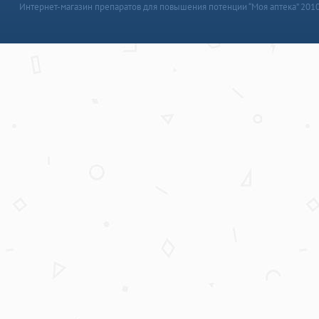
Интернет-магазин препаратов для повышения потенции “Моя аптека” 201