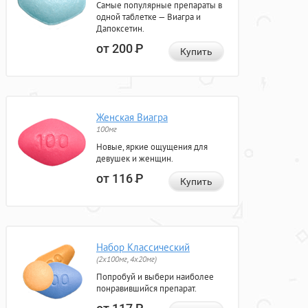
Самые популярные препараты в
одной таблетке — Виагра и
Дапоксетин.
от 200
Р
Купить
Женская Виагра
100мг
Новые, яркие ощущения для
девушек и женщин.
от 116
Р
Купить
Набор Классический
(2x100мг, 4x20мг)
Попробуй и выбери наиболее
понравившийся препарат.