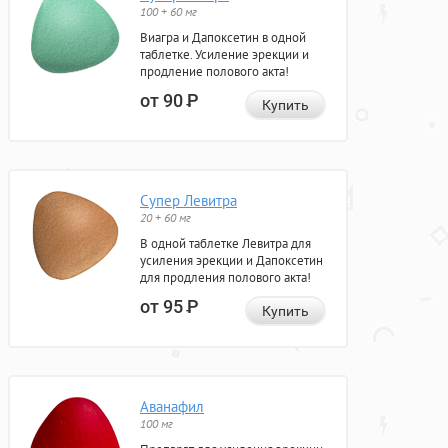
100 + 60 мг
Виагра и Дапоксетин в одной
таблетке. Усиление эрекции и
продление полового акта!
от 90
Р
Купить
Супер Левитра
20 + 60 мг
В одной таблетке Левитра для
усиления эрекции и Дапоксетин
для продления полового акта!
от 95
Р
Купить
Аванафил
100 мг