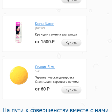
Крем Naron
(100 мг)
Крем для сужения влагалища
от 1500
Р
Купить
Сиалис 5 мг
5мг
Терапевтическая дозировка
Сиалиса для курсового приема
от 60
Р
Купить
На пути к совершенству вместе с нами