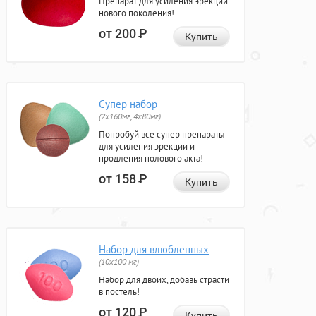
Препарат для усиления эрекции
нового поколения!
от 200
Р
Купить
Супер набор
(2х160мг, 4х80мг)
Попробуй все супер препараты
для усиления эрекции и
продления полового акта!
от 158
Р
Купить
Набор для влюбленных
(10х100 мг)
Набор для двоих, добавь страсти
в постель!
от 120
Р
Купить