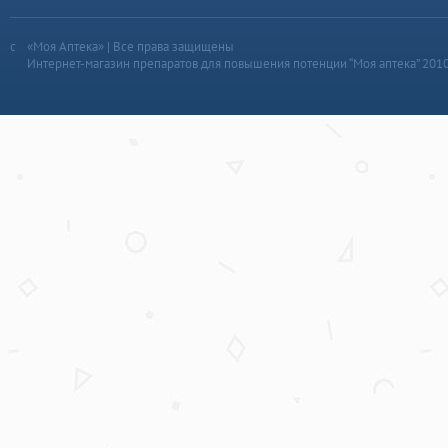
«Моя Аптека» | Все права защищены
Интернет-магазин препаратов для повышения потенции “Моя аптека” 201