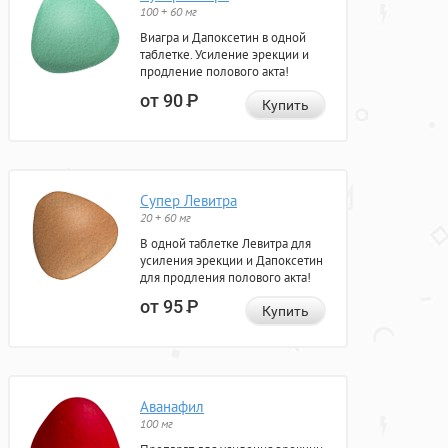
100 + 60 мг
Виагра и Дапоксетин в одной
таблетке. Усиление эрекции и
продление полового акта!
от 90
Р
Купить
Супер Левитра
20 + 60 мг
В одной таблетке Левитра для
усиления эрекции и Дапоксетин
для продления полового акта!
от 95
Р
Купить
Аванафил
100 мг