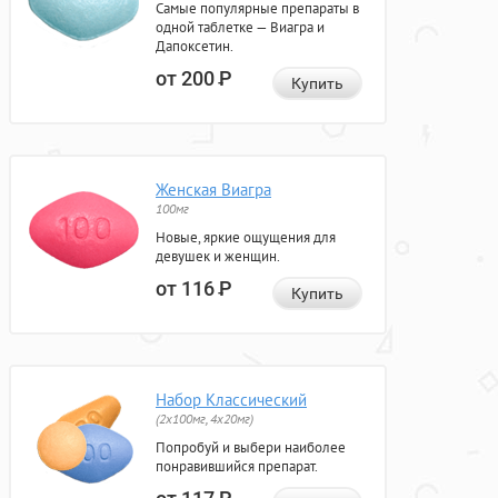
Самые популярные препараты в
одной таблетке — Виагра и
Дапоксетин.
от 200
Р
Купить
Женская Виагра
100мг
Новые, яркие ощущения для
девушек и женщин.
от 116
Р
Купить
Набор Классический
(2x100мг, 4x20мг)
Попробуй и выбери наиболее
понравившийся препарат.