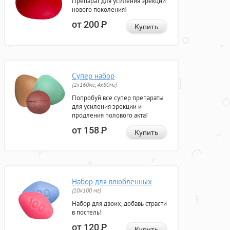
Препарат для усиления эрекции
нового поколения!
от 200
Р
Купить
Супер набор
(2х160мг, 4х80мг)
Попробуй все супер препараты
для усиления эрекции и
продления полового акта!
от 158
Р
Купить
Набор для влюбленных
(10х100 мг)
Набор для двоих, добавь страсти
в постель!
от 120
Р
Купить