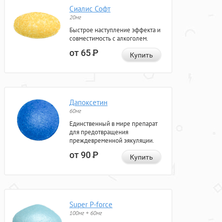
Сиалис Софт
20мг
Быстрое наступление эффекта и
совместимость с алкоголем.
от 65
Р
Купить
Дапоксетин
60мг
Единственный в мире препарат
для предотвращения
преждевременной эякуляции.
от 90
Р
Купить
Super P-force
100мг + 60мг