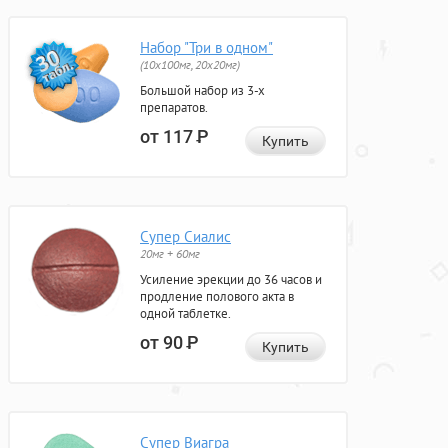
Набор "Три в одном"
(10x100мг, 20x20мг)
Большой набор из 3-х
препаратов.
от 117
Р
Купить
Супер Сиалис
20мг + 60мг
Усиление эрекции до 36 часов и
продление полового акта в
одной таблетке.
от 90
Р
Купить
Супер Виагра