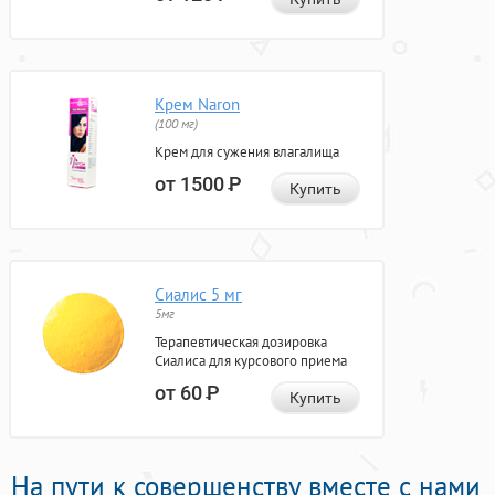
Крем Naron
(100 мг)
Крем для сужения влагалища
от 1500
Р
Купить
Сиалис 5 мг
5мг
Терапевтическая дозировка
Сиалиса для курсового приема
от 60
Р
Купить
На пути к совершенству вместе с нами