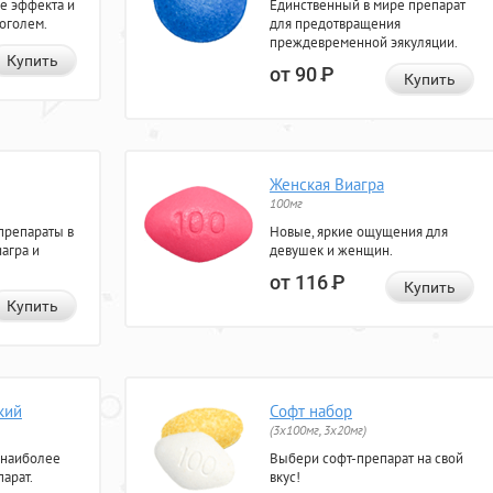
е эффекта и
Единственный в мире препарат
коголем.
для предотвращения
преждевременной эякуляции.
Купить
от 90
Р
Купить
Женская Виагра
100мг
препараты в
Новые, яркие ощущения для
агра и
девушек и женщин.
от 116
Р
Купить
Купить
кий
Софт набор
(3x100мг, 3x20мг)
 наиболее
Выбери софт-препарат на свой
арат.
вкус!