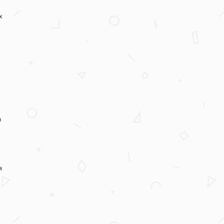
х
а
я