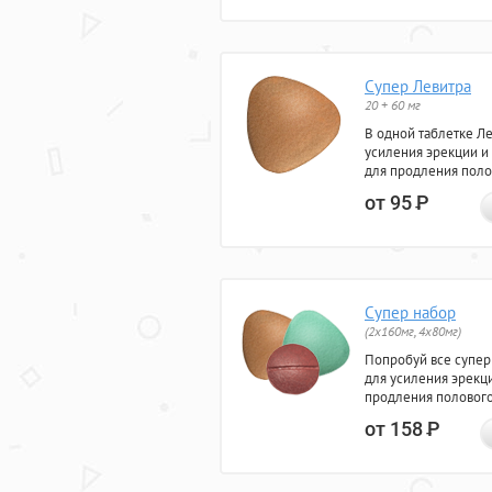
Супер Левитра
20 + 60 мг
В одной таблетке Л
усиления эрекции и
для продления поло
от 95
Р
Супер набор
(2х160мг, 4х80мг)
Попробуй все супер
для усиления эрекц
продления полового
от 158
Р