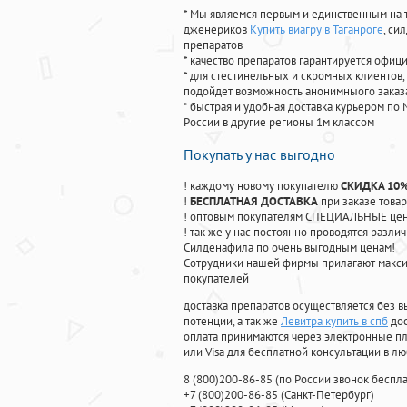
* Мы являемся первым и единственным на 
дженериков
Купить виагру в Таганроге
, си
препаратов
* качество препаратов гарантируется офи
* для стестинельных и скромных клиентов,
подойдет возможность анонимныого заказа
* быстрая и удобная доставка курьером по 
России в другие регионы 1м классом
Покупать у нас выгодно
! каждому новому покупателю
СКИДКА 10
!
БЕСПЛАТНАЯ ДОСТАВКА
при заказе товар
! оптовым покупателям СПЕЦИАЛЬНЫЕ цены
! так же у нас постоянно проводятся раз
Силденафила по очень выгодным ценам!
Cотрудники нашей фирмы прилагают макси
покупателей
доставка препаратов осуществляется без в
потенции, а так же
Левитра купить в спб
дос
оплата принимаются через электронные пл
или Visa для бесплатной консультации в л
8
(800
)200-86-85
(
по России звонок беспла
+7
(800
)200-86-85
(
Санкт-Петербург)