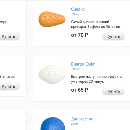
Сиалис
20 мг
мире
Самый долгоиграющий
препарат. Эффект до 36 часов.
от 70
Р
Купить
Купить
Виагра Софт
100мг
ть часов.
Быстрое наступление эффекта,
уже через 20 минут.
Купить
от 65
Р
Купить
Дапоксетин
60мг