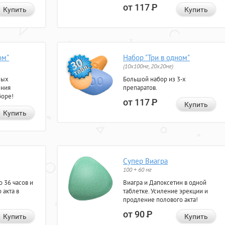
от 117
Р
Купить
Купить
ом"
Набор "Три в одном"
(10x100мг, 20x20мг)
ных
Большой набор из 3-х
ения
препаратов.
боре!
от 117
Р
Купить
Купить
Супер Виагра
100 + 60 мг
 36 часов и
Виагра и Дапоксетин в одной
 акта в
таблетке. Усиление эрекции и
продление полового акта!
от 90
Р
Купить
Купить