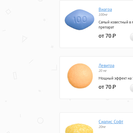
Виагра
100мг
Самый известный в 
препарат
от 70
Р
Левитра
20 мг
Мощный эффект на 5
от 70
Р
Сиалис Софт
20мг