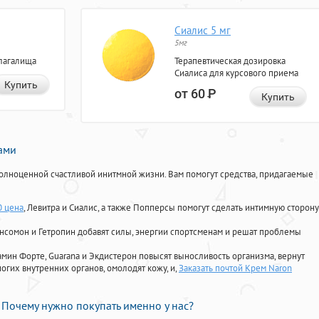
Сиалис 5 мг
5мг
лагалища
Терапевтическая дозировка
Сиалиса для курсового приема
Купить
от 60
Р
Купить
нами
олноценной счастливой инитмной жизни. Вам помогут средства, придагаемые
0 цена
, Левитра и Сиалис, а также Попперсы помогут сделать интимную сторону
Ансомон и Гетропин добавят силы, энергии спортсменам и решат проблемы
ориамин Форте, Guarana и Экдистерон повысят выносливость организма, вернут
огих внутренних органов, омолодят кожу, и,
Заказать почтой Крем Naron
Почему нужно покупать именно у нас?