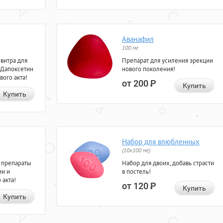
Аванафил
100 мг
евитра для
Препарат для усиления эрекции
 Дапоксетин
нового поколения!
вого акта!
от 200
Р
Купить
Купить
Набор для влюбленных
(10х100 мг)
 препараты
Набор для двоих, добавь страсти
ии и
в постель!
 акта!
от 120
Р
Купить
Купить