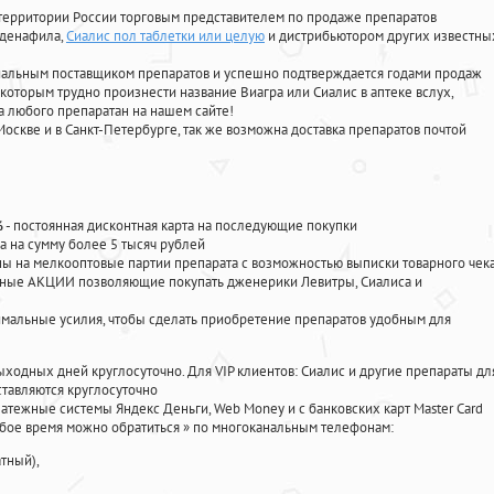
территории России торговым представителем по продаже препаратов
лденафила
,
Сиалис пол таблетки или целую
и дистрибьютором других известны
циальным поставщиком препаратов и успешно подтверждается годами продаж
 которым трудно произнести название Виагра или Сиалис в аптеке вслух,
 любого препаратан на нашем сайте!
Москве и в Санкт-Петербурге, так же возможна доставка препаратов почтой
%
- постоянная дисконтная карта на последующие покупки
а на сумму более 5 тысяч рублей
 на мелкооптовые партии препарата с возможностью выписки товарного чек
личные АКЦИИ позволяющие покупать дженерики Левитры, Сиалиса и
мальные усилия, чтобы сделать приобретение препаратов удобным для
ыходных дней круглосуточно. Для VIP клиентов: Сиалис и другие препараты дл
тавляются круглосуточно
атежные системы Яндекс Деньги, Web Money и с банковских карт Master Card
юбое время можно обратиться
»
по многоканальным телефонам:
тный),