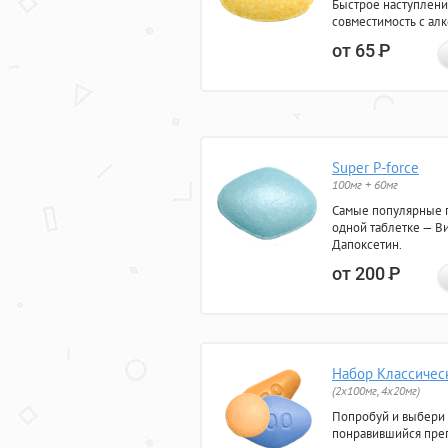
Быстрое наступлени
совместимость с ал
от 65
Р
Super P-force
100мг + 60мг
Самые популярные 
одной таблетке — Ви
Дапоксетин.
от 200
Р
Набор Классичес
(2x100мг, 4x20мг)
Попробуй и выбери
понравившийся преп