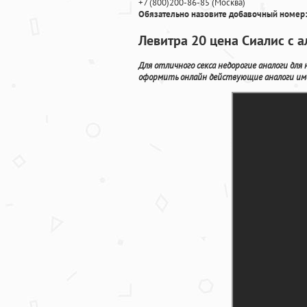
+7
(800
)200-86-85
(
Москва)
Обязательно назовите добавочный номер:
Левитра 20 цена Сиалис с 
Для отличного секса недорогие аналоги дл
оформить онлайн действующие аналоги име