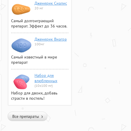
Дженерик Сиалис
20 мг
Самый долгоиграющий
препарат. Эффект до 36 часов.
Дженерик Виагра
100мг
Самый известный в мире
препарат
Набор для
влюбленных
(10х100 мг)
Набор для двоих, добавь
страсти в постель!
Все препараты