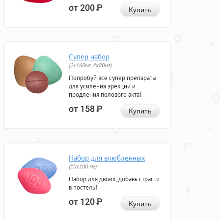
от 200
Р
Купить
Супер набор
(2х160мг, 4х80мг)
Попробуй все супер препараты
для усиления эрекции и
продления полового акта!
от 158
Р
Купить
Набор для влюбленных
(10х100 мг)
Набор для двоих, добавь страсти
в постель!
от 120
Р
Купить