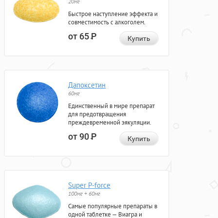
20мг
Быстрое наступление эффекта и
совместимость с алкоголем.
от 65
Р
Купить
Дапоксетин
60мг
Единственный в мире препарат
для предотвращения
преждевременной эякуляции.
от 90
Р
Купить
Super P-force
100мг + 60мг
Самые популярные препараты в
одной таблетке — Виагра и