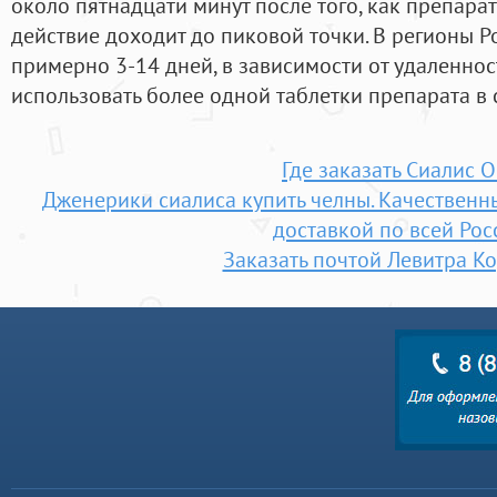
около пятнадцати минут после того, как препарат
действие доходит до пиковой точки. В регионы Р
примерно 3-14 дней, в зависимости от удаленнос
использовать более одной таблетки препарата в 
Где заказать Сиалис О
Дженерики сиалиса купить челны. Качественн
доставкой по всей Рос
Заказать почтой Левитра К