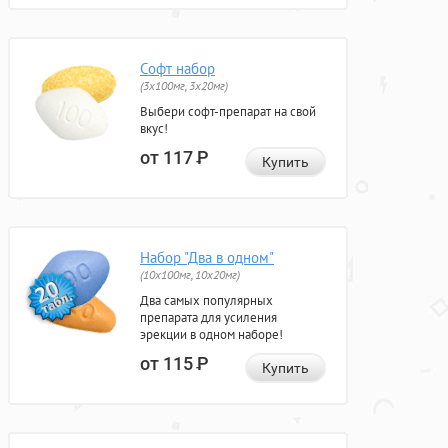
Софт набор
(3x100мг, 3x20мг)
Выбери софт-препарат на свой
вкус!
от 117
Р
Купить
Набор "Два в одном"
(10x100мг, 10x20мг)
Два самых популярных
препарата для усиления
эрекции в одном наборе!
от 115
Р
Купить