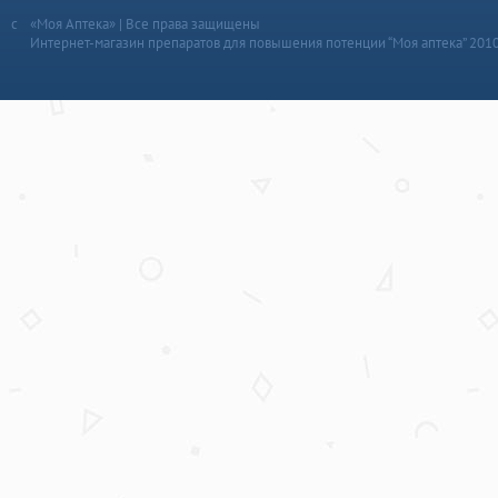
«Моя Аптека» | Все права защищены
Интернет-магазин препаратов для повышения потенции “Моя аптека” 201