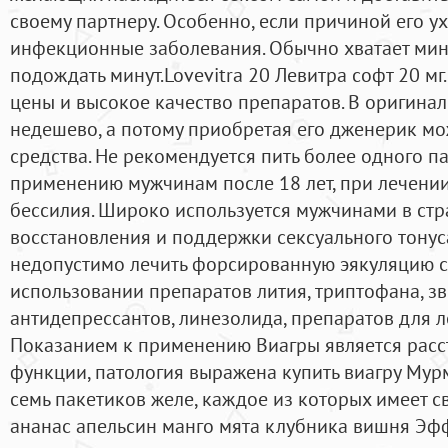
своему партнеру. Особенно, если причиной его у
инфекционные заболевания. Обычно хватает мин
подождать минут.Lovevitra 20 Левитра софт 20 м
цены и высокое качество препаратов. В оригинале
недешево, а потому приобретая его дженерик м
средства. Не рекомендуется пить более одного па
применению мужчинам после 18 лет, при лечени
бессилия. Широко используется мужчинами в стр
восстановления и поддержки сексуального тонус
недопустимо лечить форсированную эякуляцию с
использовании препаратов лития, триптофана, зв
антидепрессантов, линезолида, препаратов для 
Показанием к применению Виагры является расс
функции, патология выражена купить виагру Мур
семь пакетиков желе, каждое из которых имеет с
ананас апельсин манго мята клубника вишня Эфф