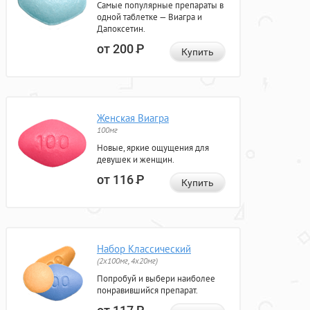
Самые популярные препараты в
одной таблетке — Виагра и
Дапоксетин.
от 200
Р
Купить
Женская Виагра
100мг
Новые, яркие ощущения для
девушек и женщин.
от 116
Р
Купить
Набор Классический
(2x100мг, 4x20мг)
Попробуй и выбери наиболее
понравившийся препарат.