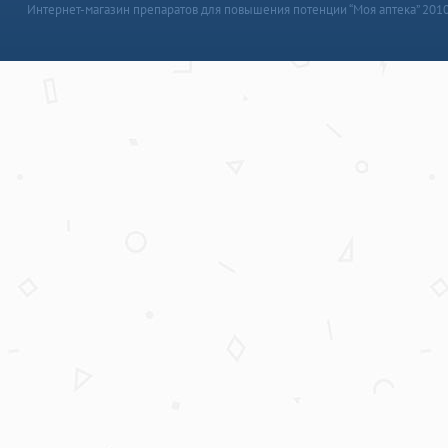
Интернет-магазин препаратов для повышения потенции “Моя аптека” 201