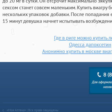
до 20 мг в сутки. Он отсрочит максимально эяку
сексом станет совсем маленьким. Купить виагру б
нескольких упаковок добавки. После попадания е
15 минут девушка начнет испытывать возбуждени
Где в риге можно купить 
Одесса дапоксетин
Анонимно купить в москве виаг
«Моя Аптека» | Все права защищены