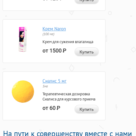
Крем Naron
(100 мг)
Крем для сужения влагалища
от 1500
Р
Купить
Сиалис 5 мг
5мг
Терапевтическая дозировка
Сиалиса для курсового приема
от 60
Р
Купить
На пути к совершенству вместе с нами