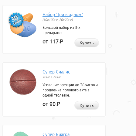
Набор "Три в одном"
(10x100мг, 20x20мг)
Большой набор из 3-х
препаратов.
от 117
Р
Купить
Супер Сиалис
20мг + 60мг
Усиление эрекции до 36 часов и
продление полового акта в
одной таблетке.
от 90
Р
Купить
Супер Виагра