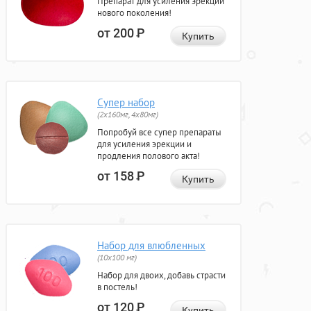
Препарат для усиления эрекции
нового поколения!
от 200
Р
Купить
Супер набор
(2х160мг, 4х80мг)
Попробуй все супер препараты
для усиления эрекции и
продления полового акта!
от 158
Р
Купить
Набор для влюбленных
(10х100 мг)
Набор для двоих, добавь страсти
в постель!
от 120
Р
Купить