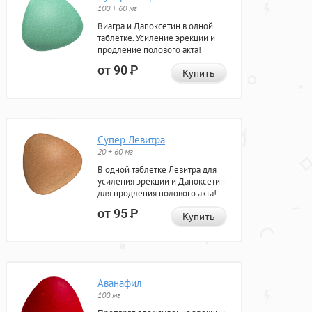
100 + 60 мг
Виагра и Дапоксетин в одной
таблетке. Усиление эрекции и
продление полового акта!
от 90
Р
Купить
Супер Левитра
20 + 60 мг
В одной таблетке Левитра для
усиления эрекции и Дапоксетин
для продления полового акта!
от 95
Р
Купить
Аванафил
100 мг