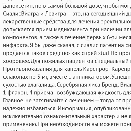
дапоксетин, но в самой большой дозе, чтобы мог 
СиалисВиагра и Левитра — это, на сегодняшний д
лекарственные средства для лечения эректильно
допускается прием медикамента при наличии ал
компонентов, а также в течение первых 6-ти мес
инфаркта. Я бы даже сказал, с сиалис патент на с
продается такое средство как спрей stud Но про
хоорошее. Для пожилых пациентов специальный п
Противопоказания для капель Карепрост Карепро
флаконах по 3 мг, вместе с аппликатором. Успеш
сухостью влагалища. Серебряная лиса Бренд: Ви
1 флакон, 4 приема - возбуждающая жидкость дл
Главное, не затягивайте с лечением — тогда от 
надежно избавиться. Информация, опубликованна
исключительно ознакомительный характер и не 
применению. При необходимости вы можете пониз