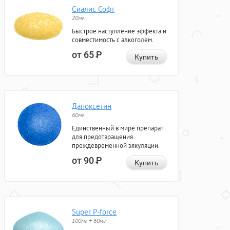
Сиалис Софт
20мг
Быстрое наступление эффекта и
совместимость с алкоголем.
от 65
Р
Купить
Дапоксетин
60мг
Единственный в мире препарат
для предотвращения
преждевременной эякуляции.
от 90
Р
Купить
Super P-force
100мг + 60мг