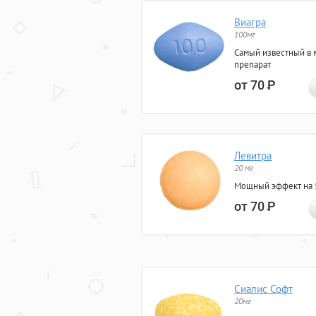
Виагра
100мг
Самый известный в 
препарат
от 70
Р
Левитра
20 мг
Мощный эффект на 5
от 70
Р
Сиалис Софт
20мг