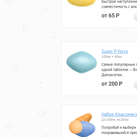
Быстрое наступлени
совместимость с ал
от 65
Р
Super P-force
100мг + 60мг
Самые популярные 
одной таблетке — Ви
Дапоксетин.
от 200
Р
Набор Классичес
(2x100мг, 4x20мг)
Попробуй и выбери
понравившийся преп