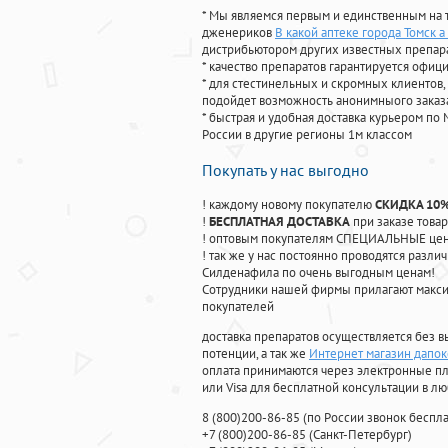
* Мы являемся первым и единственным на 
дженериков
В какой аптеке города Томск 
дистрибьютором других известных препар
* качество препаратов гарантируется офи
* для стестинельных и скромных клиентов,
подойдет возможность анонимныого заказа
* быстрая и удобная доставка курьером по 
России в другие регионы 1м классом
Покупать у нас выгодно
! каждому новому покупателю
СКИДКА 10
!
БЕСПЛАТНАЯ ДОСТАВКА
при заказе товар
! оптовым покупателям СПЕЦИАЛЬНЫЕ цены
! так же у нас постоянно проводятся раз
Силденафила по очень выгодным ценам!
Cотрудники нашей фирмы прилагают макси
покупателей
доставка препаратов осуществляется без в
потенции, а так же
Интернет магазин дапо
оплата принимаются через электронные пл
или Visa для бесплатной консультации в л
8
(800
)200-86-85
(
по России звонок беспла
+7
(800
)200-86-85
(
Санкт-Петербург)