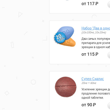
от 117
Р
Набор "Два в одн
(10x100мг, 10x20мг)
Два самых популяр
препарата для усил
эрекции в одном на
от 115
Р
Супер Сиалис
20мг + 60мг
Усиление эрекции до
продление полового
одной таблетке.
от 90
Р