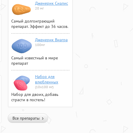
Дженерик Сиалис
20 мг
Самый долгоиграющий
препарат. Эффект до 36 часов.
Дженерик Виагра
100мг
Самый известный в мире
препарат
Набор для
влюбленных
(10х100 мг)
Набор для двоих, добавь
страсти в постель!
Все препараты