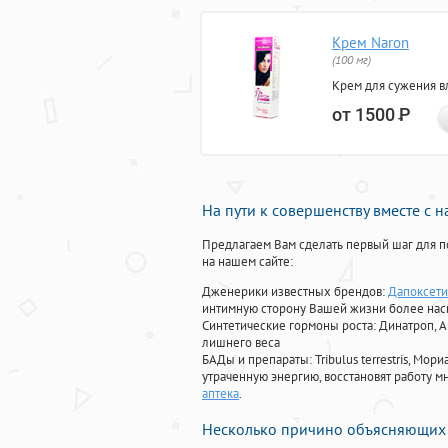
Крем Naron
(100 мг)
Крем для сужения в
от 1500
Р
На пути к совершенству вместе с 
Предлагаем Вам сделать первый шаг для п
на нашем сайте:
Дженерики известных брендов:
Дапоксети
интимную сторону Вашей жизни более на
Синтетические гормоны роста
: Динатроп, 
лишнего веса
БАДы и препараты:
Tribulus terrestris, М
утраченную энергию, восстановят работу мн
аптека
.
Несколько причино объясняющих 