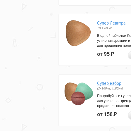
Супер Левитра
20 + 60 мг
В одной таблетке Л
усиления эрекции и
для продления поло
от 95
Р
Супер набор
(2х160мг, 4х80мг)
Попробуй все супер
для усиления эрекц
продления полового
от 158
Р