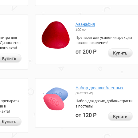
Аванафил
100 мг
евитра для
Препарат для усиления эрекции
 Дапоксетин
нового поколения!
вого акта!
от 200
Р
Купить
Купить
Набор для влюбленных
(10х100 мг)
 препараты
Набор для двоих, добавь страсти
ии и
в постель!
 акта!
от 120
Р
Купить
Купить