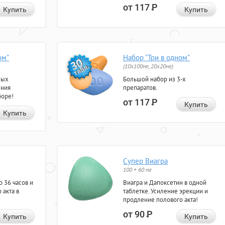
от 117
Р
Купить
Купить
ом"
Набор "Три в одном"
(10x100мг, 20x20мг)
ных
Большой набор из 3-х
ения
препаратов.
боре!
от 117
Р
Купить
Купить
Супер Виагра
100 + 60 мг
 36 часов и
Виагра и Дапоксетин в одной
 акта в
таблетке. Усиление эрекции и
продление полового акта!
от 90
Р
Купить
Купить