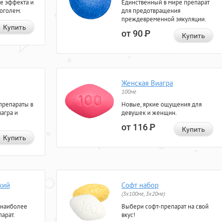
е эффекта и
Единственный в мире препарат
коголем.
для предотвращения
преждевременной эякуляции.
Купить
от 90
Р
Купить
Женская Виагра
100мг
препараты в
Новые, яркие ощущения для
агра и
девушек и женщин.
от 116
Р
Купить
Купить
кий
Софт набор
(3x100мг, 3x20мг)
 наиболее
Выбери софт-препарат на свой
арат.
вкус!