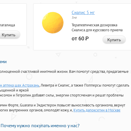
Сиалис 5 мг
5мг
лагалища
Терапевтическая дозировка
Сиалиса для курсового приема
Купить
от 60
Р
Купить
нами
олноценной счастливой инитмной жизни. Вам помогут средства, придагаемые
н аптека шах Астрахань
, Левитра и Сиалис, а также Попперсы помогут сделать
сыщенной и яркой
Ансомон и Гетропин добавят силы, энергии спортсменам и решат проблемы
ориамин Форте, Guarana и Экдистерон повысят выносливость организма, вернут
огих внутренних органов, омолодят кожу, и,
Купить дапоксетин в Москве
Почему нужно покупать именно у нас?