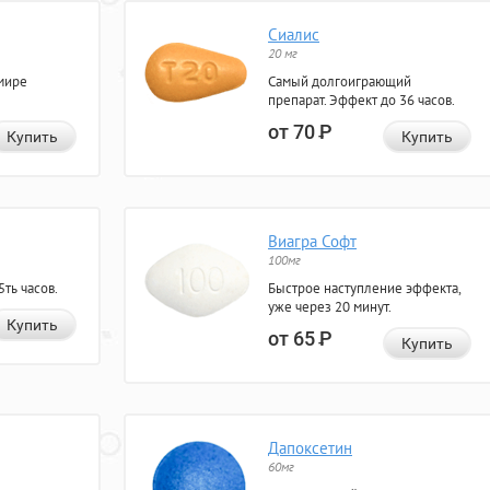
Сиалис
20 мг
мире
Самый долгоиграющий
препарат. Эффект до 36 часов.
от 70
Р
Купить
Купить
Виагра Софт
100мг
ть часов.
Быстрое наступление эффекта,
уже через 20 минут.
Купить
от 65
Р
Купить
Дапоксетин
60мг