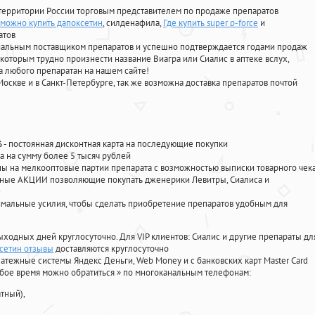
территории России торговым представителем по продаже препаратов
а можно купить дапоксетин
, силденафила
,
Где купить super p-force
и
атов
циальным поставщиком препаратов и успешно подтверждается годами продаж
 которым трудно произнести название Виагра или Сиалис в аптеке вслух,
 любого препаратан на нашем сайте!
Москве и в Санкт-Петербурге, так же возможна доставка препаратов почтой
%
- постоянная дисконтная карта на последующие покупки
а на сумму более 5 тысяч рублей
 на мелкооптовые партии препарата с возможностью выписки товарного чек
личные АКЦИИ позволяющие покупать дженерики Левитры, Сиалиса и
мальные усилия, чтобы сделать приобретение препаратов удобным для
ыходных дней круглосуточно. Для VIP клиентов: Сиалис и другие препараты дл
ксетин отзывы
доставляются круглосуточно
атежные системы Яндекс Деньги, Web Money и с банковских карт Master Card
юбое время можно обратиться
»
по многоканальным телефонам:
тный),