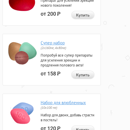
Препарат для усиления эрекции
нового поколения!
от 200
Р
Купить
Супер набор
(2х160мг, 4х80мг)
Попробуй все супер препараты
для усиления эрекции и
продления полового акта!
от 158
Р
Купить
Набор для влюбленных
(10х100 мг)
Набор для двоих, добавь страсти
в постель!
от 120
Р
Купить