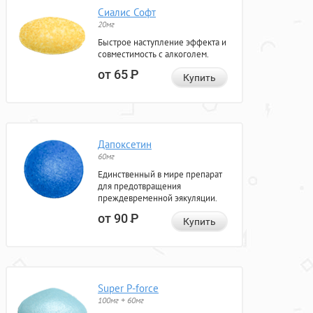
Сиалис Софт
20мг
Быстрое наступление эффекта и
совместимость с алкоголем.
от 65
Р
Купить
Дапоксетин
60мг
Единственный в мире препарат
для предотвращения
преждевременной эякуляции.
от 90
Р
Купить
Super P-force
100мг + 60мг