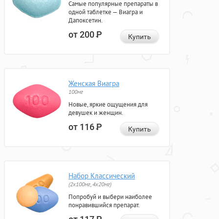
Самые популярные препараты в
одной таблетке — Виагра и
Дапоксетин.
от 200
Р
Купить
Женская Виагра
100мг
Новые, яркие ощущения для
девушек и женщин.
от 116
Р
Купить
Набор Классический
(2x100мг, 4x20мг)
Попробуй и выбери наиболее
понравившийся препарат.