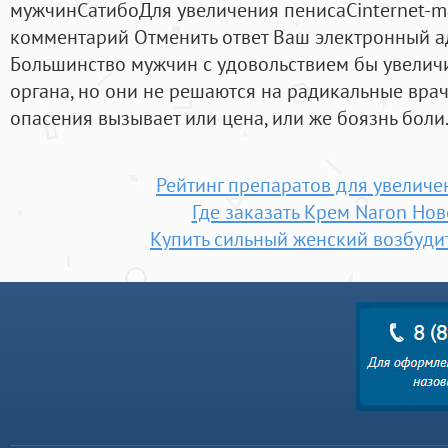
мужчинСатибоДля увеличения пенисаCinternet-ma
комментарий Отменить ответ Ваш электронный ад
Большинство мужчин с удовольствием бы увелич
органа, но они не решаются на радикальные вра
опасения вызывает или цена, или же боязнь боли
Рейтинг препаратов для увеличе
Где заказать Крем Naron Но
Купить сильный женский возбудит