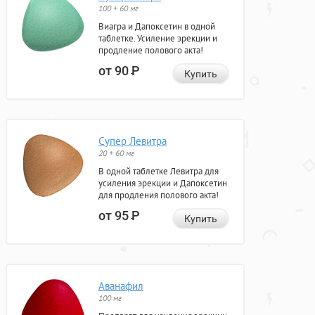
100 + 60 мг
Виагра и Дапоксетин в одной
таблетке. Усиление эрекции и
продление полового акта!
от 90
Р
Купить
Супер Левитра
20 + 60 мг
В одной таблетке Левитра для
усиления эрекции и Дапоксетин
для продления полового акта!
от 95
Р
Купить
Аванафил
100 мг