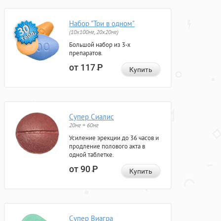
Набор "Три в одном"
(10x100мг, 20x20мг)
Большой набор из 3-х
препаратов.
от 117
Р
Купить
Супер Сиалис
20мг + 60мг
Усиление эрекции до 36 часов и
продление полового акта в
одной таблетке.
от 90
Р
Купить
Супер Виагра