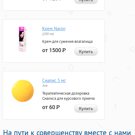
Крем Naron
(100 мг)
Крем для сужения влагалища
от 1500
Р
Купить
Сиалис 5 мг
5мг
Терапевтическая дозировка
Сиалиса для курсового приема
от 60
Р
Купить
На пути к совершенству вместе с нами