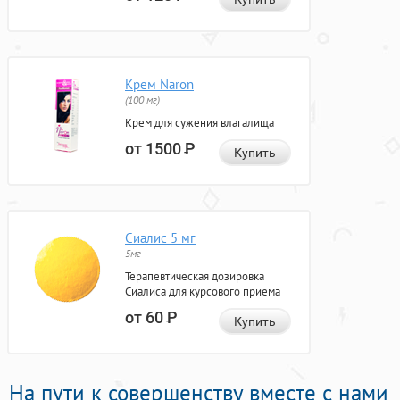
Крем Naron
(100 мг)
Крем для сужения влагалища
от 1500
Р
Купить
Сиалис 5 мг
5мг
Терапевтическая дозировка
Сиалиса для курсового приема
от 60
Р
Купить
На пути к совершенству вместе с нами