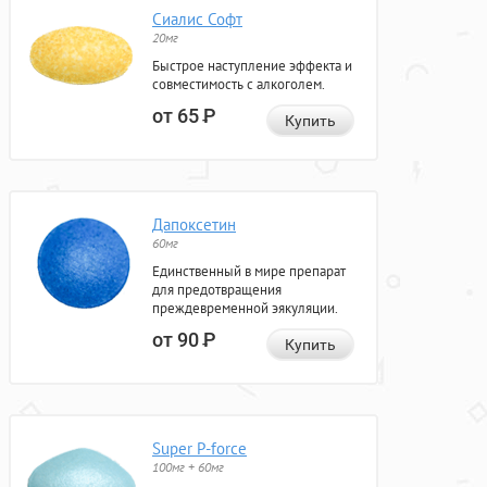
Сиалис Софт
20мг
Быстрое наступление эффекта и
совместимость с алкоголем.
от 65
Р
Купить
Дапоксетин
60мг
Единственный в мире препарат
для предотвращения
преждевременной эякуляции.
от 90
Р
Купить
Super P-force
100мг + 60мг