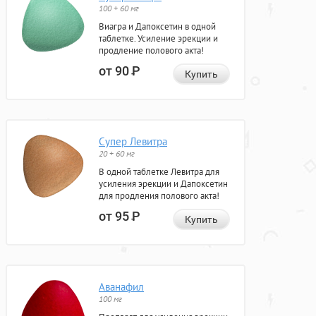
100 + 60 мг
Виагра и Дапоксетин в одной
таблетке. Усиление эрекции и
продление полового акта!
от 90
Р
Купить
Супер Левитра
20 + 60 мг
В одной таблетке Левитра для
усиления эрекции и Дапоксетин
для продления полового акта!
от 95
Р
Купить
Аванафил
100 мг