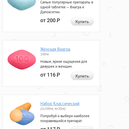
Самые популярные препараты в
одной таблетке — Виагра и
Дапоксетин.
от 200
Р
Купить
Женская Виагра
100мг
Новые, яркие ощущения для
девушек и женщин.
от 116
Р
Купить
Набор Классический
(2x100мг, 4x20мг)
Попробуй и выбери наиболее
понравившийся препарат.