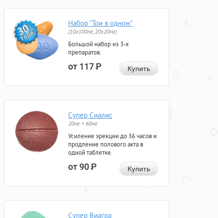
Набор "Три в одном"
(10x100мг, 20x20мг)
Большой набор из 3-х
препаратов.
от 117
Р
Купить
Супер Сиалис
20мг + 60мг
Усиление эрекции до 36 часов и
продление полового акта в
одной таблетке.
от 90
Р
Купить
Супер Виагра