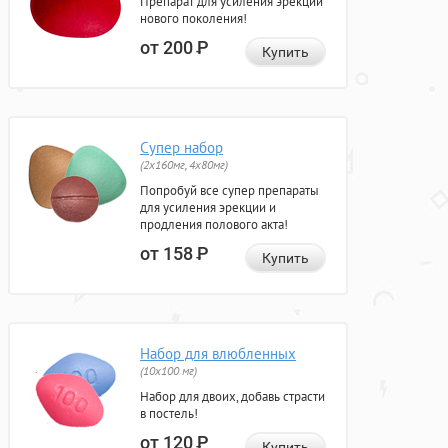
Препарат для усиления эрекции
нового поколения!
от 200
Р
Купить
Супер набор
(2х160мг, 4х80мг)
Попробуй все супер препараты
для усиления эрекции и
продления полового акта!
от 158
Р
Купить
Набор для влюбленных
(10х100 мг)
Набор для двоих, добавь страсти
в постель!
от 120
Р
Купить