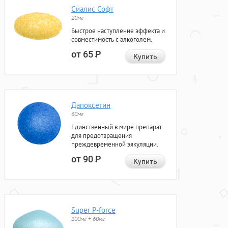
Сиалис Софт
20мг
Быстрое наступление эффекта и
совместимость с алкоголем.
от 65
Р
Купить
Дапоксетин
60мг
Единственный в мире препарат
для предотвращения
преждевременной эякуляции.
от 90
Р
Купить
Super P-force
100мг + 60мг