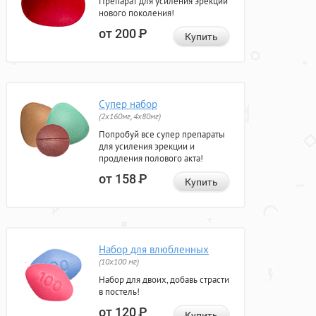
Препарат для усиления эрекции
нового поколения!
от 200
Р
Купить
Супер набор
(2х160мг, 4х80мг)
Попробуй все супер препараты
для усиления эрекции и
продления полового акта!
от 158
Р
Купить
Набор для влюбленных
(10х100 мг)
Набор для двоих, добавь страсти
в постель!
от 120
Р
Купить