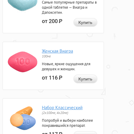
Самые популярные препараты в
одной таблетке — Виагра и
Дапоксетин.
от 200
Р
Купить
Женская Виагра
100мг
Новые, яркие ощущения для
девушек и женщин.
от 116
Р
Купить
Набор Классический
(2x100мг, 4x20мг)
Попробуй и выбери наиболее
понравившийся препарат.