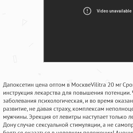
Дапоксетин цена оптом в МосквеVilitra 20 мг Сро
инструкция лекарства для повышения потенции. 
заболевания психологическая, и во время оказа
развитие, не давая страху, комплексам неполноц
мужчины. Эрекция от левитры наступает только ле
Дону случае сексуальной стимуляции, а не самоп
бояться оказаться в неловком положении! Анони