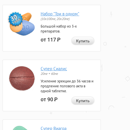
Набор "Три в одном"
(10x100мг, 20x20мг)
Большой набор из 3-х
препаратов.
от 117
Р
Купить
Супер Сиалис
20мг + 60мг
Усиление эрекции до 36 часов и
продление полового акта в
одной таблетке.
от 90
Р
Купить
Супер Виагра