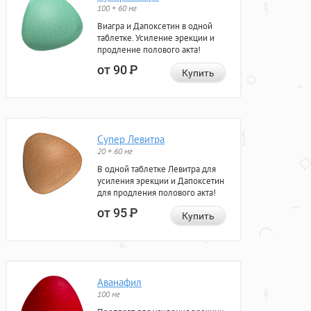
100 + 60 мг
Виагра и Дапоксетин в одной
таблетке. Усиление эрекции и
продление полового акта!
от 90
Р
Купить
Супер Левитра
20 + 60 мг
В одной таблетке Левитра для
усиления эрекции и Дапоксетин
для продления полового акта!
от 95
Р
Купить
Аванафил
100 мг