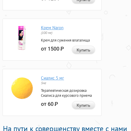
Крем Naron
(100 мг)
Крем для сужения влагалища
от 1500
Р
Купить
Сиалис 5 мг
5мг
Терапевтическая дозировка
Сиалиса для курсового приема
от 60
Р
Купить
На пути к совершенству вместе с нами