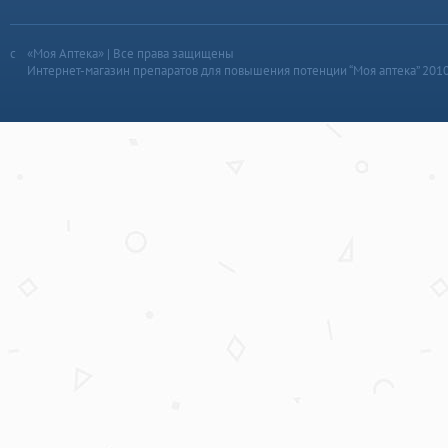
«Моя Аптека» | Все права защищены
Интернет-магазин препаратов для повышения потенции “Моя аптека” 201