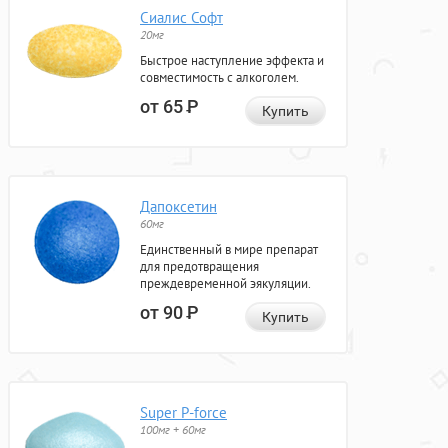
Сиалис Софт
20мг
Быстрое наступление эффекта и
совместимость с алкоголем.
от 65
Р
Купить
Дапоксетин
60мг
Единственный в мире препарат
для предотвращения
преждевременной эякуляции.
от 90
Р
Купить
Super P-force
100мг + 60мг