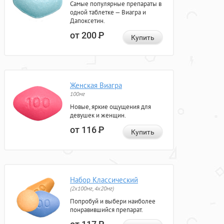
Самые популярные препараты в
одной таблетке — Виагра и
Дапоксетин.
от 200
Р
Купить
Женская Виагра
100мг
Новые, яркие ощущения для
девушек и женщин.
от 116
Р
Купить
Набор Классический
(2x100мг, 4x20мг)
Попробуй и выбери наиболее
понравившийся препарат.