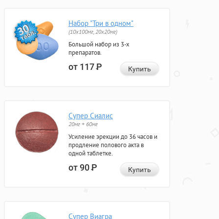
Набор "Три в одном"
(10x100мг, 20x20мг)
Большой набор из 3-х
препаратов.
от 117
Р
Купить
Супер Сиалис
20мг + 60мг
Усиление эрекции до 36 часов и
продление полового акта в
одной таблетке.
от 90
Р
Купить
Супер Виагра