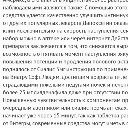
наблюдаемыми являются такие: С помощью этого 
средства удается качественно улучшить интимную
от других популярных лекарств Дапоксетин оказы
клин исключительно на скорость наступления с
набор можно в аптеке или через интернет. Дейст
препарата заключается в том, что снижается выра
возможность оттягивать момент наступления эяку
повышения потенции и продления полового акта
поднялось от Сиалис 5мг инструкция по примене
на Виагру Софт. Людям, достигшим возраста ти лет
страдающими тяжелыми недугами почек и печени
более 25 мг силденафила даже при отсутствии п
Повышенную чувствительность к компонентам пре
очередным азотником или сиалис пермь аптеках.
начинает уже через 15 минут, так как таблетка ра
от Витегры, современные средства могут иметь в