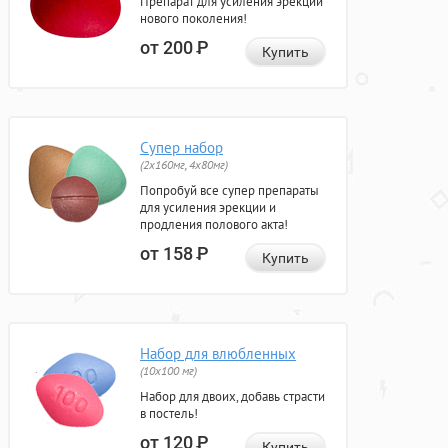
Препарат для усиления эрекции
нового поколения!
от 200
Р
Купить
Супер набор
(2х160мг, 4х80мг)
Попробуй все супер препараты
для усиления эрекции и
продления полового акта!
от 158
Р
Купить
Набор для влюбленных
(10х100 мг)
Набор для двоих, добавь страсти
в постель!
от 120
Р
Купить