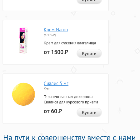
Крем Naron
(100 мг)
Крем для сужения влагалища
от 1500
Р
Купить
Сиалис 5 мг
5мг
Терапевтическая дозировка
Сиалиса для курсового приема
от 60
Р
Купить
На пути к совершенству вместе с нами