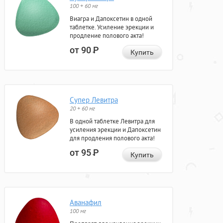
100 + 60 мг
Виагра и Дапоксетин в одной
таблетке. Усиление эрекции и
продление полового акта!
от 90
Р
Купить
Супер Левитра
20 + 60 мг
В одной таблетке Левитра для
усиления эрекции и Дапоксетин
для продления полового акта!
от 95
Р
Купить
Аванафил
100 мг