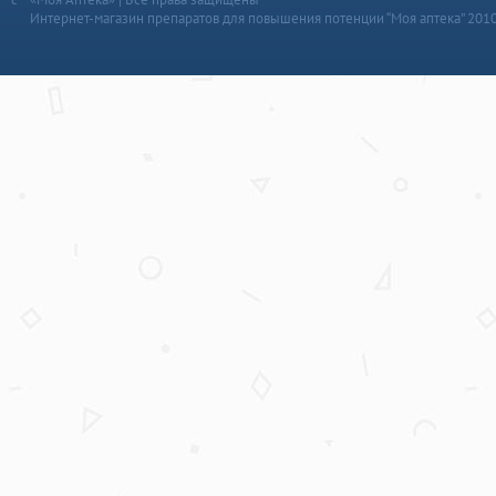
Интернет-магазин препаратов для повышения потенции “Моя аптека” 201