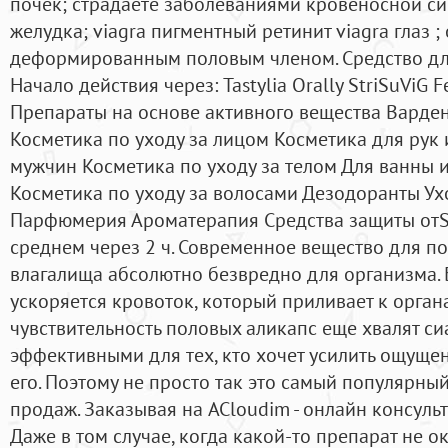
почек; страдаете заболеваниями кровеносной си
желудка; viagra пигментный ретинит viagra глаз ;
деформированным половым членом. Средство дл
Начало действия через: Tastylia Orally StriSuViG 
Препараты на основе активного вещества Варден
Косметика по уходу за лицом Косметика для рук 
мужчин Косметика по уходу за телом Для ванны 
Косметика по уходу за волосами Дезодоранты Ух
Парфюмерия Ароматерапия Средства защиты отSu
среднем через 2 ч. Современное вещество для п
влагалища абсолютно безвредно для организма.
ускоряется кровоток, который приливает к орган
чувствительность половых аликапс еще хвалят си
эффективными для тех, кто хочет усилить ощущен
его. Поэтому не просто так это самый популярны
продаж. Заказывая на ACloudim - онлайн консульт
Даже в том случае, когда какой-то препарат не о