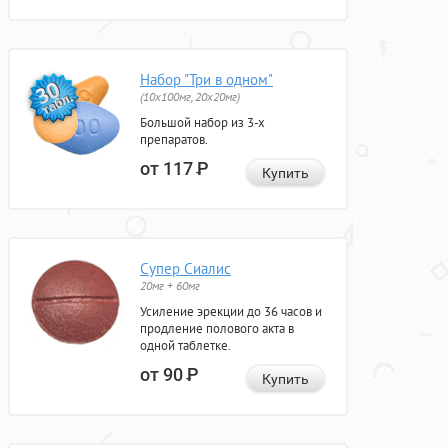
Набор "Три в одном"
(10x100мг, 20x20мг)
Большой набор из 3-х
препаратов.
от 117
Р
Купить
Супер Сиалис
20мг + 60мг
Усиление эрекции до 36 часов и
продление полового акта в
одной таблетке.
от 90
Р
Купить