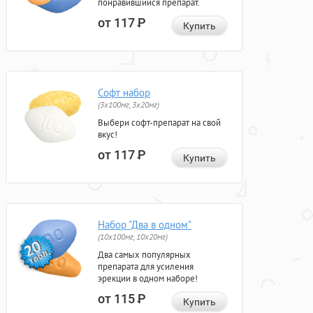
понравившийся препарат.
от 117
Р
Купить
Софт набор
(3x100мг, 3x20мг)
Выбери софт-препарат на свой
вкус!
от 117
Р
Купить
Набор "Два в одном"
(10x100мг, 10x20мг)
Два самых популярных
препарата для усиления
эрекции в одном наборе!
от 115
Р
Купить