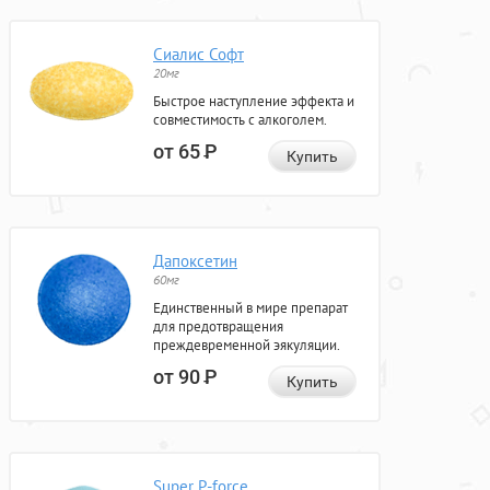
Сиалис Софт
20мг
Быстрое наступление эффекта и
совместимость с алкоголем.
от 65
Р
Купить
Дапоксетин
60мг
Единственный в мире препарат
для предотвращения
преждевременной эякуляции.
от 90
Р
Купить
Super P-force