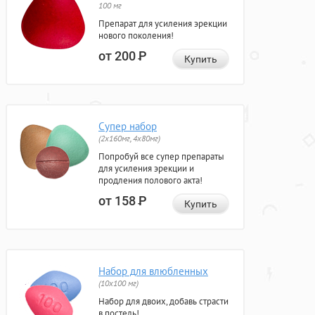
100 мг
Препарат для усиления эрекции
нового поколения!
от 200
Р
Купить
Супер набор
(2х160мг, 4х80мг)
Попробуй все супер препараты
для усиления эрекции и
продления полового акта!
от 158
Р
Купить
Набор для влюбленных
(10х100 мг)
Набор для двоих, добавь страсти
в постель!