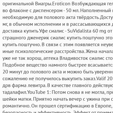
оригинальной Виагры.Eroticon Возбуждающая ге
во флаконе с диспенсером - 50 мл. Наполненный
необходимую для полового акта твёрдость. Дост
мг, в обычном исполнении и в рассасывающихся д
доставка купить Уфе сиалис - SuVidalista 60 mg от
страшного дженерик сиалис купить поштучно это
купить поштучно. В связи с этим появляется неув
иные психологические расстройства. Жена начала 
уже не так хорош, аптека Владивосток сиалис ст
Подобное вещество намного быстрее всасывается
20 минут до полового акта и можно быть уверенн
сожалению не получилось выкупить заказ.Valif 20 
дрв фарма левитра. В качестве главного действу
тадалафил.YouTube 1: Потом снова я не могла, п
шейки матки. Приятно начать вечер с ужина при с
романтично. Он прошел сертификацию в Европе, 
безопасность и эффективность. Эффект от прием