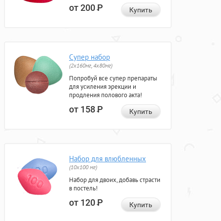
от 200
Р
Купить
Супер набор
(2х160мг, 4х80мг)
Попробуй все супер препараты
для усиления эрекции и
продления полового акта!
от 158
Р
Купить
Набор для влюбленных
(10х100 мг)
Набор для двоих, добавь страсти
в постель!
от 120
Р
Купить