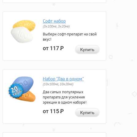
Софт набор
(3x100мг, 3x20мг)
Выбери софт-препарат на свой
вкус!
от 117
Р
Купить
Набор "Два в одном"
(10x100мг, 10x20мг)
Два самых популярных
препарата для усиления
эрекции в одном наборе!
от 115
Р
Купить