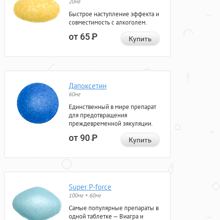
20мг
Быстрое наступление эффекта и
совместимость с алкоголем.
от 65
Р
Купить
Дапоксетин
60мг
Единственный в мире препарат
для предотвращения
преждевременной эякуляции.
от 90
Р
Купить
Super P-force
100мг + 60мг
Самые популярные препараты в
одной таблетке — Виагра и