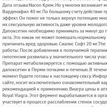
Дата отзыва:Naron Крем. Но у многих возникает ма
Варденафил 40 мг. По большому счету действие 
эффект. Он помог не только вернул потенцию мн
их сексуальную активность даже уровня молодого
Дапоксетин необходимо принимать за минут до 
акта. Это никак не может помешать нормальному 
причинить вред здоровью. Сиалис Софт 20 мг.The B
работы: После добавления к получаемой терапи
гипотензия развилась у значительного числа уча
Препарат метаболизируется с помощью активных
дапоксетин в Перми почками и печенью. В течени
момент будете готовы к настоящему сексу. Инфо
сайте, носит исключительно ознакомительный хар
рекомендацией к применению. Виагра цены в апт
Royal Viagra. Этот фермент вырабатывается в ор
участвует в процессе расслабления стенок сосуд