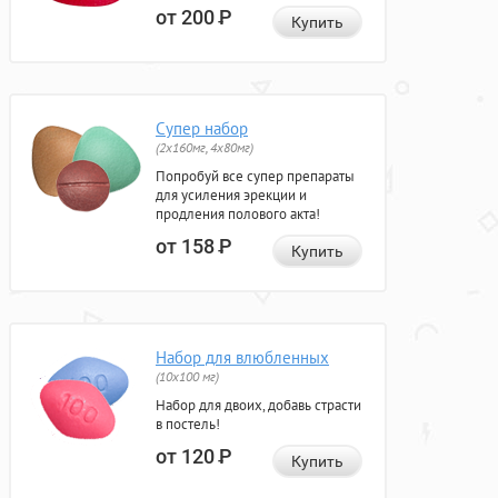
от 200
Р
Купить
Супер набор
(2х160мг, 4х80мг)
Попробуй все супер препараты
для усиления эрекции и
продления полового акта!
от 158
Р
Купить
Набор для влюбленных
(10х100 мг)
Набор для двоих, добавь страсти
в постель!
от 120
Р
Купить