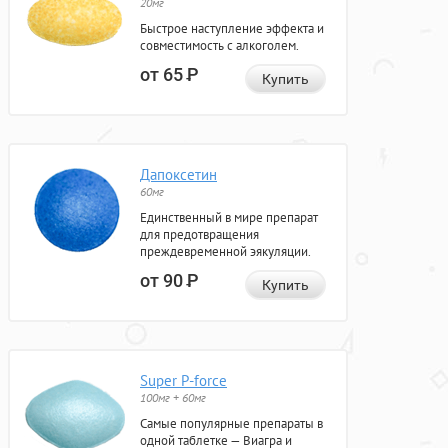
20мг
Быстрое наступление эффекта и
совместимость с алкоголем.
от 65
Р
Купить
Дапоксетин
60мг
Единственный в мире препарат
для предотвращения
преждевременной эякуляции.
от 90
Р
Купить
Super P-force
100мг + 60мг
Самые популярные препараты в
одной таблетке — Виагра и