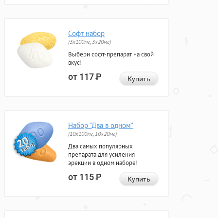
Софт набор
(3x100мг, 3x20мг)
Выбери софт-препарат на свой
вкус!
от 117
Р
Купить
Набор "Два в одном"
(10x100мг, 10x20мг)
Два самых популярных
препарата для усиления
эрекции в одном наборе!
от 115
Р
Купить