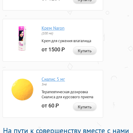
Крем Naron
(100 мг)
Крем для сужения влагалища
от 1500
Р
Купить
Сиалис 5 мг
5мг
Терапевтическая дозировка
Сиалиса для курсового приема
от 60
Р
Купить
На пути к совершенству вместе с нами