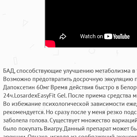
БАД, способствующие улучшению метаболизма в т
Возможно предотвратить досрочную эякуляцию по
Дапоксетин 60мг Время действия быстро в Белор
24ч.LosardexEasyFit Gel. После приема средства
Во избежание психологической зависимости еже
рекомендуется. Но сразу после у меня резко под
заболела голова. Существует множество вариаций
было покупать Виагру. Данный препарат может б
эрекции. Однако, исходя из соображений эконом