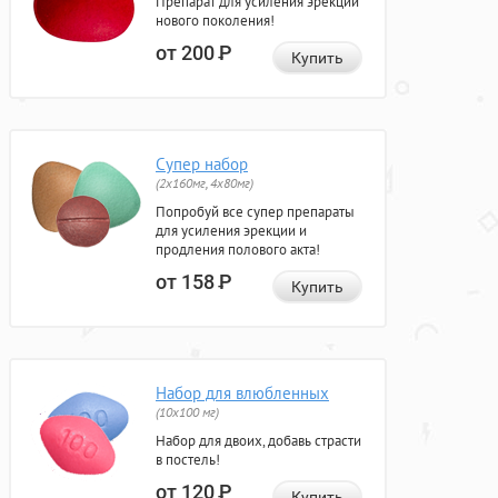
Препарат для усиления эрекции
нового поколения!
от 200
Р
Купить
Супер набор
(2х160мг, 4х80мг)
Попробуй все супер препараты
для усиления эрекции и
продления полового акта!
от 158
Р
Купить
Набор для влюбленных
(10х100 мг)
Набор для двоих, добавь страсти
в постель!
от 120
Р
Купить