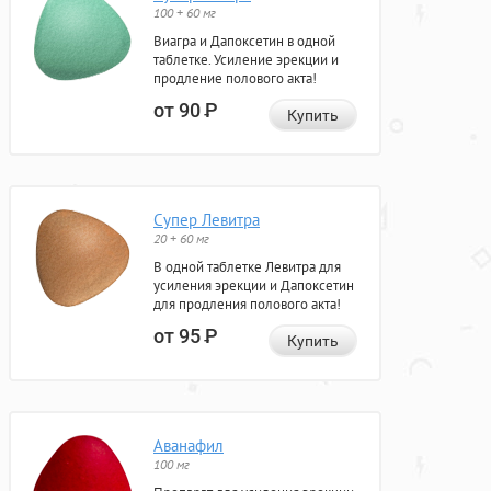
100 + 60 мг
Виагра и Дапоксетин в одной
таблетке. Усиление эрекции и
продление полового акта!
от 90
Р
Купить
Супер Левитра
20 + 60 мг
В одной таблетке Левитра для
усиления эрекции и Дапоксетин
для продления полового акта!
от 95
Р
Купить
Аванафил
100 мг