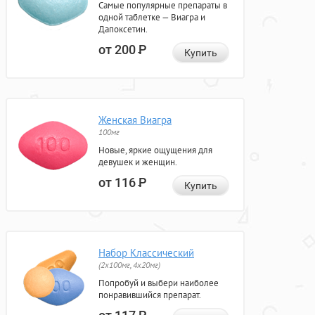
Самые популярные препараты в
одной таблетке — Виагра и
Дапоксетин.
от 200
Р
Купить
Женская Виагра
100мг
Новые, яркие ощущения для
девушек и женщин.
от 116
Р
Купить
Набор Классический
(2x100мг, 4x20мг)
Попробуй и выбери наиболее
понравившийся препарат.