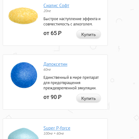
Сиалис Софт
20мг
Быстрое наступление эффекта и
совместимость с алкоголем.
от 65
Р
Купить
Дапоксетин
60мг
Единственный в мире препарат
для предотвращения
преждевременной эякуляции.
от 90
Р
Купить
Super P-force
100мг + 60мг