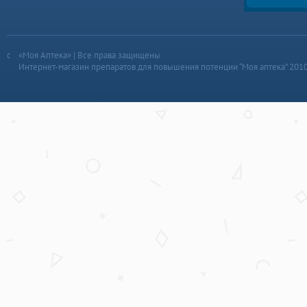
«Моя Аптека» | Все права защищены
Интернет-магазин препаратов для повышения потенции “Моя аптека” 201