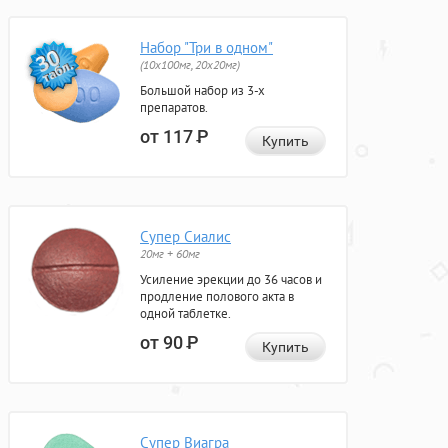
Набор "Три в одном"
(10x100мг, 20x20мг)
Большой набор из 3-х
препаратов.
от 117
Р
Купить
Супер Сиалис
20мг + 60мг
Усиление эрекции до 36 часов и
продление полового акта в
одной таблетке.
от 90
Р
Купить
Супер Виагра