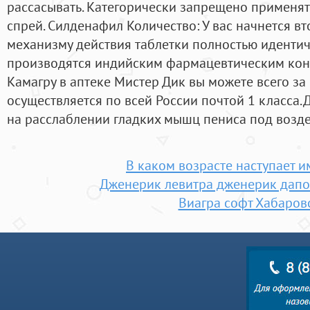
рассасывать. Категорически запрещено применять
спрей. Силденафил Количество: У вас начнется в
механизму действия таблетки полностью иденти
производятся индийским фармацевтическим кон
Камагру в аптеке Мистер Дик вы можете всего за 
осуществляется по всей России почтой 1 класса
на расслаблении гладких мышц пениса под возде
В каком возрасте наступает 
Дженерик левитра дженерик дапо
Виагра софт Хабаров