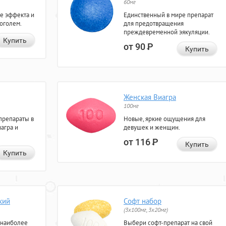
60мг
е эффекта и
Единственный в мире препарат
коголем.
для предотвращения
преждевременной эякуляции.
Купить
от 90
Р
Купить
Женская Виагра
100мг
препараты в
Новые, яркие ощущения для
агра и
девушек и женщин.
от 116
Р
Купить
Купить
кий
Софт набор
(3x100мг, 3x20мг)
 наиболее
Выбери софт-препарат на свой