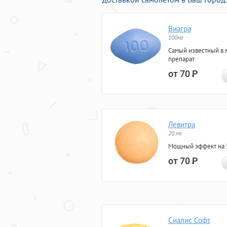
Виагра
100мг
Самый известный в 
препарат
от 70
Р
Левитра
20 мг
Мощный эффект на 5
от 70
Р
Сиалис Софт