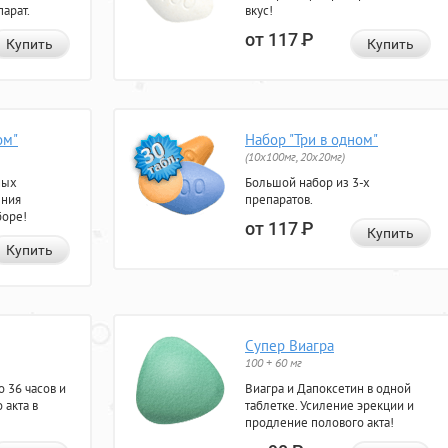
арат.
вкус!
от 117
Р
Купить
Купить
ом"
Набор "Три в одном"
(10x100мг, 20x20мг)
ных
Большой набор из 3-х
ения
препаратов.
боре!
от 117
Р
Купить
Купить
Супер Виагра
100 + 60 мг
 36 часов и
Виагра и Дапоксетин в одной
 акта в
таблетке. Усиление эрекции и
продление полового акта!