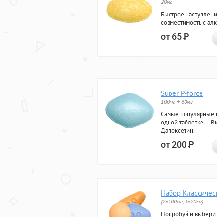
20мг
Быстрое наступлени
совместимость с ал
от 65
Р
Super P-force
100мг + 60мг
Самые популярные 
одной таблетке — Ви
Дапоксетин.
от 200
Р
Набор Классичес
(2x100мг, 4x20мг)
Попробуй и выбери