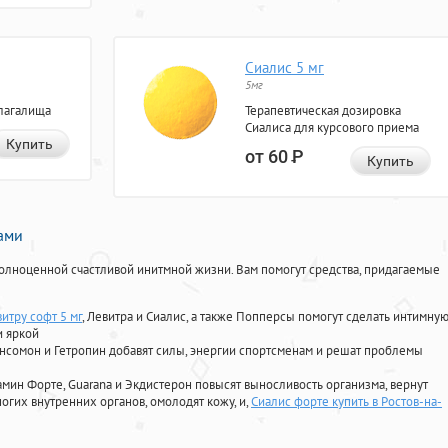
Сиалис 5 мг
5мг
лагалища
Терапевтическая дозировка
Сиалиса для курсового приема
Купить
от 60
Р
Купить
нами
олноценной счастливой инитмной жизни. Вам помогут средства, придагаемые
итру софт 5 мг
, Левитра и Сиалис, а также Попперсы помогут сделать интимну
и яркой
Ансомон и Гетропин добавят силы, энергии спортсменам и решат проблемы
ориамин Форте, Guarana и Экдистерон повысят выносливость организма, вернут
огих внутренних органов, омолодят кожу, и,
Сиалис форте купить в Ростов-на-