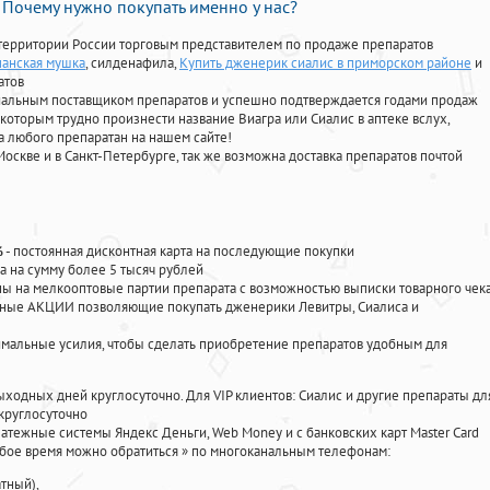
Почему нужно покупать именно у нас?
территории России торговым представителем по продаже препаратов
панская мушка
, силденафила
,
Купить дженерик сиалис в приморском районе
и
атов
циальным поставщиком препаратов и успешно подтверждается годами продаж
 которым трудно произнести название Виагра или Сиалис в аптеке вслух,
 любого препаратан на нашем сайте!
Москве и в Санкт-Петербурге, так же возможна доставка препаратов почтой
%
- постоянная дисконтная карта на последующие покупки
а на сумму более 5 тысяч рублей
 на мелкооптовые партии препарата с возможностью выписки товарного чек
личные АКЦИИ позволяющие покупать дженерики Левитры, Сиалиса и
мальные усилия, чтобы сделать приобретение препаратов удобным для
ыходных дней круглосуточно. Для VIP клиентов: Сиалис и другие препараты дл
круглосуточно
атежные системы Яндекс Деньги, Web Money и с банковских карт Master Card
юбое время можно обратиться
»
по многоканальным телефонам:
тный),