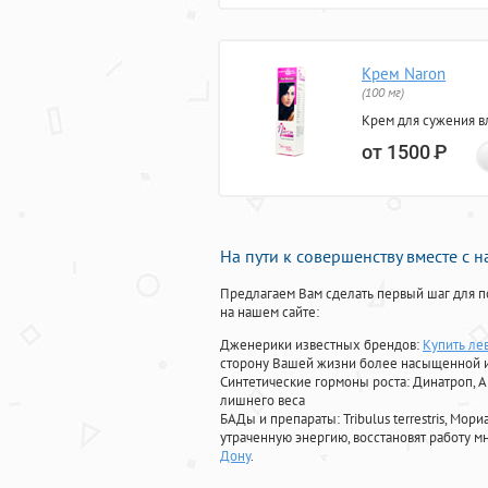
Крем Naron
(100 мг)
Крем для сужения в
от 1500
Р
На пути к совершенству вместе с 
Предлагаем Вам сделать первый шаг для п
на нашем сайте:
Дженерики известных брендов:
Купить лев
сторону Вашей жизни более насыщенной 
Синтетические гормоны роста
: Динатроп, 
лишнего веса
БАДы и препараты:
Tribulus terrestris, М
утраченную энергию, восстановят работу мн
Дону
.