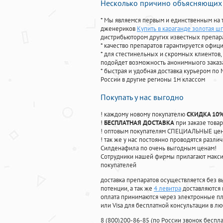
Несколько причино объясняющих 
* Мы являемся первым и единственным на 
дженериков
Купить в караганде золотая ш
дистрибьютором других известных препар
* качество препаратов гарантируется офи
* для стестинельных и скромных клиентов,
подойдет возможность анонимныого заказа
* быстрая и удобная доставка курьером по 
России в другие регионы 1м классом
Покупать у нас выгодно
! каждому новому покупателю
СКИДКА 10
!
БЕСПЛАТНАЯ ДОСТАВКА
при заказе товар
! оптовым покупателям СПЕЦИАЛЬНЫЕ цены
! так же у нас постоянно проводятся раз
Силденафила по очень выгодным ценам!
Cотрудники нашей фирмы прилагают макси
покупателей
доставка препаратов осуществляется без в
потенции, а так же
4 левитра
доставляются 
оплата принимаются через электронные пл
или Visa для бесплатной консультации в л
8
(800
)200-86-85
(
по России звонок беспла