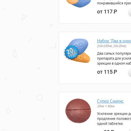
понравившийся преп
от 117
Р
Набор "Два в одн
(10x100мг, 10x20мг)
Два самых популяр
препарата для усил
эрекции в одном на
от 115
Р
Супер Сиалис
20мг + 60мг
Усиление эрекции до
продление полового
одной таблетке.