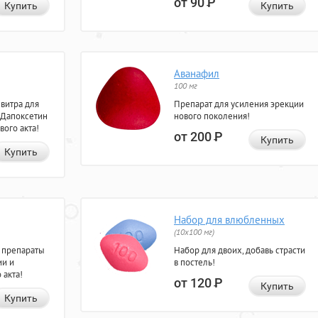
от 90
Р
Купить
Купить
Аванафил
100 мг
евитра для
Препарат для усиления эрекции
 Дапоксетин
нового поколения!
вого акта!
от 200
Р
Купить
Купить
Набор для влюбленных
(10х100 мг)
 препараты
Набор для двоих, добавь страсти
ии и
в постель!
 акта!
от 120
Р
Купить
Купить