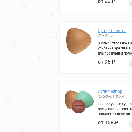
от 90
Р
Супер Левитра
20 + 60 мг
В одной таблетке Л
усиления эрекции и
для продления поло
от 95
Р
Супер набор
(2х160мг, 4х80мг)
Попробуй все супер
для усиления эрекц
продления полового
от 158
Р