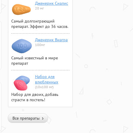
Дженерик Сиалис
20 мг
Самый долгоиграющий
препарат. Эффект до 36 часов.
Дженерик Виагра
100мг
Самый известный в мире
препарат
Набор для
влюбленных
(10х100 мг)
Набор для двоих, добавь
страсти в постель!
Все препараты