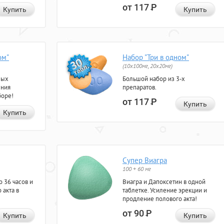
от 117
Р
Купить
Купить
ом"
Набор "Три в одном"
(10x100мг, 20x20мг)
ных
Большой набор из 3-х
ения
препаратов.
боре!
от 117
Р
Купить
Купить
Супер Виагра
100 + 60 мг
 36 часов и
Виагра и Дапоксетин в одной
 акта в
таблетке. Усиление эрекции и
продление полового акта!
от 90
Р
Купить
Купить