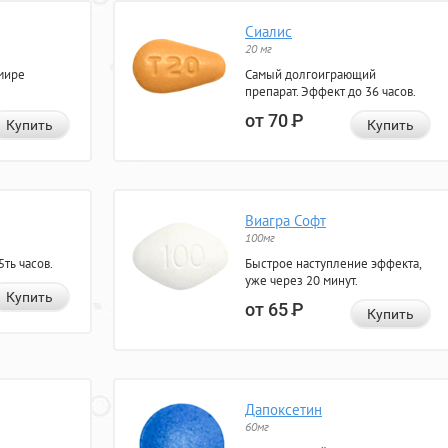
Сиалис
20 мг
мире
Самый долгоиграющий
препарат. Эффект до 36 часов.
от 70
Р
Купить
Купить
Виагра Софт
100мг
ть часов.
Быстрое наступление эффекта,
уже через 20 минут.
Купить
от 65
Р
Купить
Дапоксетин
60мг