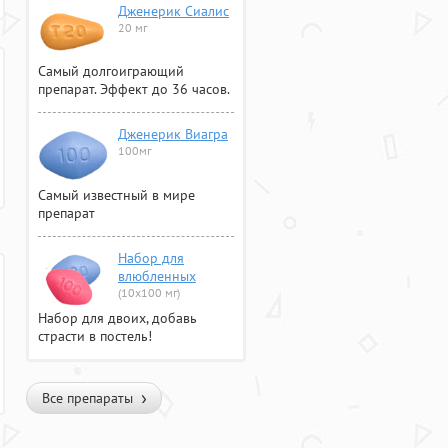
Дженерик Сиалис
20 мг
Самый долгоиграющий
препарат. Эффект до 36 часов.
Дженерик Виагра
100мг
Самый известный в мире
препарат
Набор для
влюбленных
(10х100 мг)
Набор для двоих, добавь
страсти в постель!
Все препараты