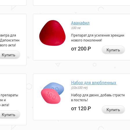
Аванафил
100 мг
евитра для
Препарат для усиления эрекции
 Дапоксетин
нового поколения!
вого акта!
от 200
Р
Купить
Купить
Набор для влюбленных
(10х100 мг)
 препараты
Набор для двоих, добавь страсти
ии и
в постель!
 акта!
от 120
Р
Купить
Купить