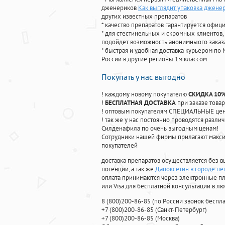
дженериков
Как выглядит упаковка джене
других известных препаратов
* качество препаратов гарантируется офи
* для стестинельных и скромных клиентов,
подойдет возможность анонимныого заказа
* быстрая и удобная доставка курьером по 
России в другие регионы 1м классом
Покупать у нас выгодно
! каждому новому покупателю
СКИДКА 10
!
БЕСПЛАТНАЯ ДОСТАВКА
при заказе товар
! оптовым покупателям СПЕЦИАЛЬНЫЕ цены
! так же у нас постоянно проводятся раз
Силденафила по очень выгодным ценам!
Cотрудники нашей фирмы прилагают макси
покупателей
доставка препаратов осуществляется без в
потенции, а так же
Дапоксетин в городе пе
оплата принимаются через электронные пл
или Visa для бесплатной консультации в л
8
(800
)200-86-85
(
по России звонок беспла
+7
(800
)200-86-85
(
Санкт-Петербург)
+7
(800
)200-86-85
(
Москва)