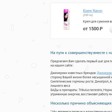
Крем Naron
(100 мг)
Крем для сужения в
от 1500
Р
На пути к совершенству вместе с 
Предлагаем Вам сделать первый шаг для п
на нашем сайте:
Дженерики известных брендов:
Дженерик 
сторону Вашей жизни более насыщенной 
Синтетические гормоны роста
: Динатроп, 
лишнего веса
БАДы и препараты:
Tribulus terrestris, М
утраченную энергию, восстановят работу мн
Несколько причино объясняющих 
* Мы являемся первым и единственным на 