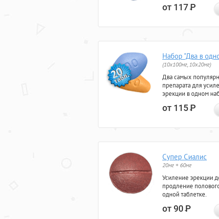
от 117
Р
Набор "Два в одн
(10x100мг, 10x20мг)
Два самых популяр
препарата для усил
эрекции в одном на
от 115
Р
Супер Сиалис
20мг + 60мг
Усиление эрекции до
продление полового
одной таблетке.
от 90
Р