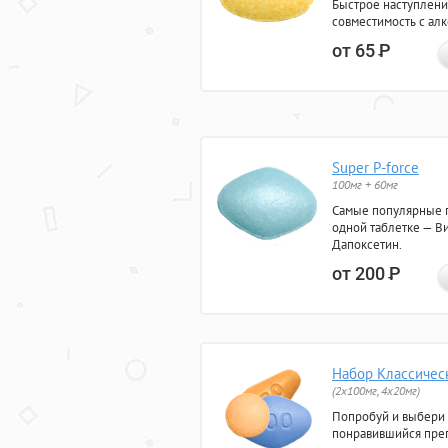
Быстрое наступлени
совместимость с ал
от 65
Р
Super P-force
100мг + 60мг
Самые популярные 
одной таблетке — Ви
Дапоксетин.
от 200
Р
Набор Классичес
(2x100мг, 4x20мг)
Попробуй и выбери
понравившийся преп