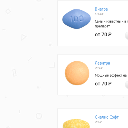
Виагра
100мг
Самый известный в 
препарат
от 70
Р
Левитра
20 мг
Мощный эффект на 5
от 70
Р
Сиалис Софт
20мг