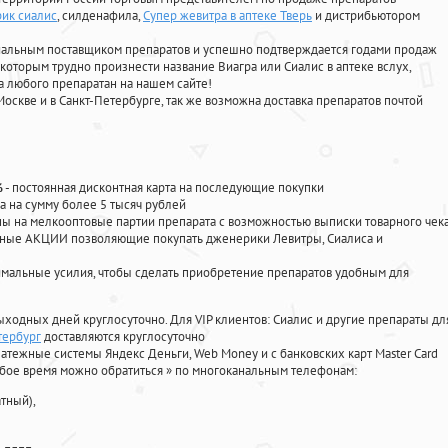
рик сиалис
, силденафила
,
Супер жевитра в аптеке Тверь
и дистрибьютором
циальным поставщиком препаратов и успешно подтверждается годами продаж
 которым трудно произнести название Виагра или Сиалис в аптеке вслух,
 любого препаратан на нашем сайте!
Москве и в Санкт-Петербурге, так же возможна доставка препаратов почтой
%
- постоянная дисконтная карта на последующие покупки
а на сумму более 5 тысяч рублей
 на мелкооптовые партии препарата с возможностью выписки товарного чек
личные АКЦИИ позволяющие покупать дженерики Левитры, Сиалиса и
мальные усилия, чтобы сделать приобретение препаратов удобным для
ыходных дней круглосуточно. Для VIP клиентов: Сиалис и другие препараты дл
тербург
доставляются круглосуточно
атежные системы Яндекс Деньги, Web Money и с банковских карт Master Card
юбое время можно обратиться
»
по многоканальным телефонам:
тный),