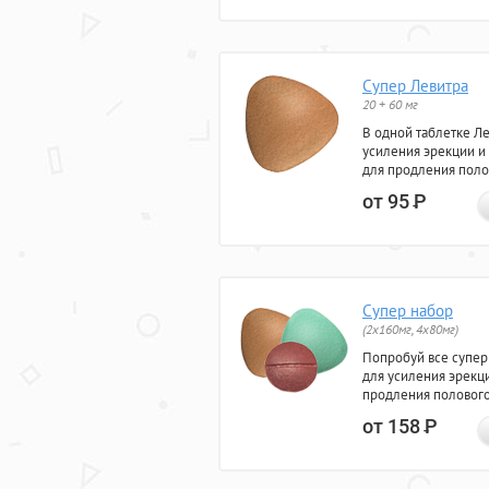
Супер Левитра
20 + 60 мг
В одной таблетке Л
усиления эрекции и
для продления поло
от 95
Р
Супер набор
(2х160мг, 4х80мг)
Попробуй все супер
для усиления эрекц
продления полового
от 158
Р