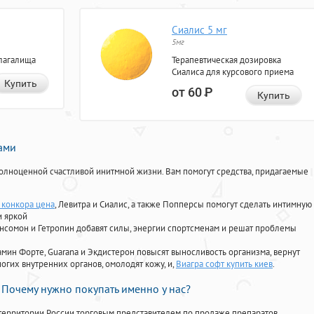
Сиалис 5 мг
5мг
лагалища
Терапевтическая дозировка
Сиалиса для курсового приема
Купить
от 60
Р
Купить
нами
олноценной счастливой инитмной жизни. Вам помогут средства, придагаемые
конкора цена
, Левитра и Сиалис, а также Попперсы помогут сделать интимную
и яркой
Ансомон и Гетропин добавят силы, энергии спортсменам и решат проблемы
ориамин Форте, Guarana и Экдистерон повысят выносливость организма, вернут
огих внутренних органов, омолодят кожу, и,
Виагра софт купить киев
.
Почему нужно покупать именно у нас?
территории России торговым представителем по продаже препаратов