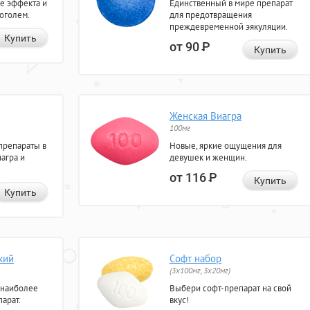
е эффекта и
Единственный в мире препарат
коголем.
для предотвращения
преждевременной эякуляции.
Купить
от 90
Р
Купить
Женская Виагра
100мг
препараты в
Новые, яркие ощущения для
агра и
девушек и женщин.
от 116
Р
Купить
Купить
кий
Софт набор
(3x100мг, 3x20мг)
 наиболее
Выбери софт-препарат на свой
арат.
вкус!