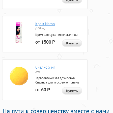
Крем Naron
(100 мг)
Крем для сужения влагалища
от 1500
Р
Купить
Сиалис 5 мг
5мг
Терапевтическая дозировка
Сиалиса для курсового приема
от 60
Р
Купить
На пути к совершенству вместе с нами