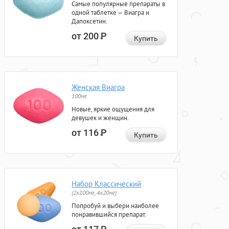
Самые популярные препараты в
одной таблетке — Виагра и
Дапоксетин.
от 200
Р
Купить
Женская Виагра
100мг
Новые, яркие ощущения для
девушек и женщин.
от 116
Р
Купить
Набор Классический
(2x100мг, 4x20мг)
Попробуй и выбери наиболее
понравившийся препарат.