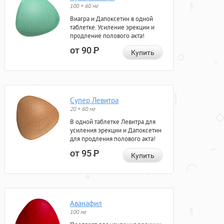
100 + 60 мг
Виагра и Дапоксетин в одной
таблетке. Усиление эрекции и
продление полового акта!
от 90
Р
Купить
Супер Левитра
20 + 60 мг
В одной таблетке Левитра для
усиления эрекции и Дапоксетин
для продления полового акта!
от 95
Р
Купить
Аванафил
100 мг