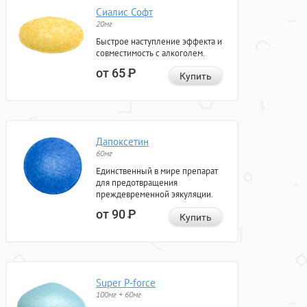
Сиалис Софт
20мг
Быстрое наступление эффекта и
совместимость с алкоголем.
от 65
Р
Купить
Дапоксетин
60мг
Единственный в мире препарат
для предотвращения
преждевременной эякуляции.
от 90
Р
Купить
Super P-force
100мг + 60мг