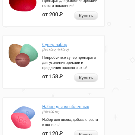
Препарат для усиления эрекции
нового поколения!
от 200
Р
Купить
Супер набор
(2х160мг, 4х80мг)
Попробуй все супер препараты
для усиления эрекции и
продления полового акта!
от 158
Р
Купить
Набор для влюбленных
(10х100 мг)
Набор для двоих, добавь страсти
в постель!
от 120
Р
Купить