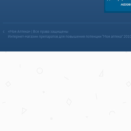
«Моя Аптека» | Все права защищены
Интернет-магазин препаратов для повышения потенции “Моя аптека” 201