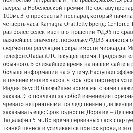
лауреата Нобелевской премии. По составу препар
100мг. Это прекрасный препарат, который начина
четверть часа. Kamagra Oral Jelly Бренд: Cenforc
раз более селективен в отношении ФДЭ5 по срав
важнейшее значение, поскольку ФДЭ3 является 
ферментов регуляции сократимости миокарда. М
телефон:OTadaciUTC Текущее время: Продолжител
обычного. В ближайшее время на нашем сайте в 
больше информации на эту тему. Наступает эффек
в течение многих часов, чтобы оба партнера успе
Индия Вкус: В ближайшее время мы с вами свяж
заказа. Это повлечет за собой изменение гормон
чревато неприятными последствиями для женщин
заказывать еще: Срок годности: Дорогие — Дешевы
Тадалафил 5 мг. Во время первичных ласк старт
тканей пениса и усиливается приток крови, и эт