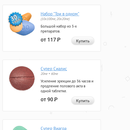
Набор "Три в одном"
(10x100мг, 20x20мг)
Большой набор из 3-х
препаратов.
от 117
Р
Купить
Супер Сиалис
20мг + 60мг
Усиление эрекции до 36 часов и
продление полового акта в
одной таблетке.
от 90
Р
Купить
Супер Виагра