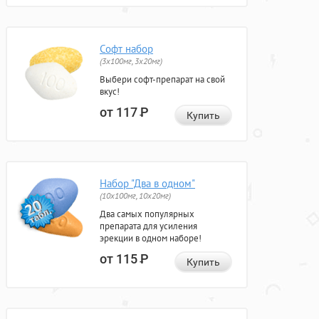
Софт набор
(3x100мг, 3x20мг)
Выбери софт-препарат на свой
вкус!
от 117
Р
Купить
Набор "Два в одном"
(10x100мг, 10x20мг)
Два самых популярных
препарата для усиления
эрекции в одном наборе!
от 115
Р
Купить