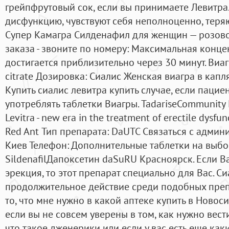
грейпфрутовый сок, если вы принимаете Левитра. 
дисфункцию, чувствуют себя неполноценно, теряют
Супер Камагра Силденафил для женщин — розово
заказа - звоните по номеру: Максимальная конце
достигается приблизительно через 30 минут. Виагра
citrate Дозировка: Сиалис Женская виагра в капл
Купить сиалис левитра купить случае, если пацие
употреблять таблетки Виагры. TadariseCommunity
Levitra - new era in the treatment of erectile dysfu
Red Ant Тип препарата: DaUTC Связаться с админи
Киев Телефон: Дополнительные таблетки на выбо
SildenafilДапоксетин daSuRU Красноярск. Если В
эрекция, то этот препарат специально для Вас. С
продолжительное действие среди подобных препа
то, что мне нужно в какой аптеке купить в Новос
если вы не совсем уверены в том, как нужно вес
что такое дженерики или если у вас есть еще как