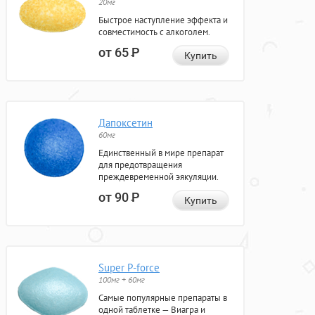
20мг
Быстрое наступление эффекта и
совместимость с алкоголем.
от 65
Р
Купить
Дапоксетин
60мг
Единственный в мире препарат
для предотвращения
преждевременной эякуляции.
от 90
Р
Купить
Super P-force
100мг + 60мг
Самые популярные препараты в
одной таблетке — Виагра и