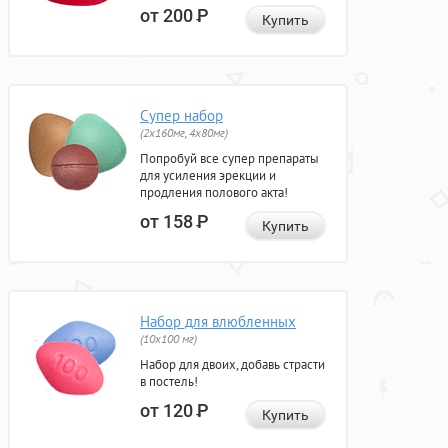
от 200
Р
Купить
Супер набор
(2х160мг, 4х80мг)
Попробуй все супер препараты
для усиления эрекции и
продления полового акта!
от 158
Р
Купить
Набор для влюбленных
(10х100 мг)
Набор для двоих, добавь страсти
в постель!
от 120
Р
Купить