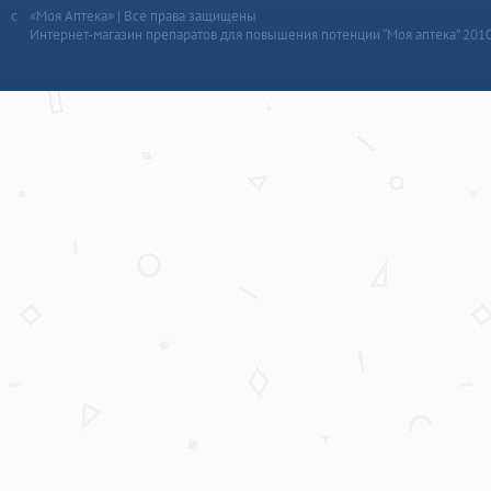
«Моя Аптека» | Все права защищены
Интернет-магазин препаратов для повышения потенции “Моя аптека” 201