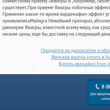
совместному приему Левитры и ,например, табле
существует. При приеме Виагры побочных эффект
Применял какое-то время варденафил-эффект уст
проявлялисьMalegra Новейший препарат, абсолю
дженерик Виагры, известной всему миру, как сред
низкие цены, еще бы доставку на следующий ден
Продается ли дапоксетин в обы
Женская виагра купить в б
Купить аванафил from i