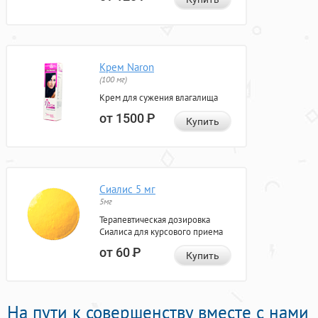
Крем Naron
(100 мг)
Крем для сужения влагалища
от 1500
Р
Купить
Сиалис 5 мг
5мг
Терапевтическая дозировка
Сиалиса для курсового приема
от 60
Р
Купить
На пути к совершенству вместе с нами