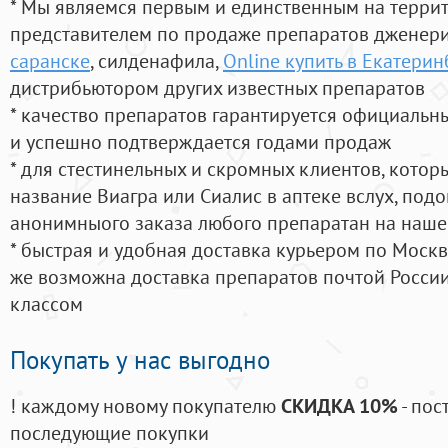
* Мы являемся первым и единственным на терри
представителем по продаже препаратов дженер
саранске
, силденафила
,
Online купить в Екатерин
дистрибьютором других известных препаратов
* качество препаратов гарантируется официаль
и успешно подтверждается годами продаж
* для стестинельных и скромных клиентов, кото
название Виагра или Сиалис в аптеке вслух, под
анонимныого заказа любого препаратан на наше
* быстрая и удобная доставка курьером по Москве
же возможна доставка препаратов почтой России
классом
Покупать у нас выгодно
! каждому новому покупателю
СКИДКА 10%
- пос
последующие покупки