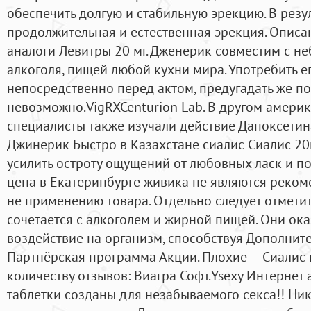
обеспечить долгую и стабильную эрекцию. В резул
продолжительная и естественная эрекция. Опис
аналоги Левитры 20 мг. Дженерик совместим с н
алкоголя, пищей любой кухни мира. Употребить 
непосредственно перед актом, предугадать же п
невозможно.VigRXCenturion Lab. В другом амери
специалисты также изучали действие Дапоксетин
Джинерик Быстро в Казахстане сиалис Сиалис 20м
усилить остроту ощущений от любовных ласк и по
цена в Екатеринбурге живика не являются реко
не применению товара. Отдельно следует отметит
сочетается с алкоголем и жирной пищей. Они ок
воздействие на организм, способствуя Дополни
Партнёрская программа Акции. Плохие — Сиалис 
количеству отзывов: Виагра Софт.Ysexy Интерне
таблетки созданы для незабываемого секса!! Ни