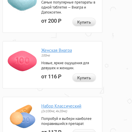
Самые популярные препараты в
одной таблетке — Виагра и
Дапоксетин.
от 200
Р
Купить
Женская Виагра
100мг
Новые, яркие ощущения для
девушек и женщин.
от 116
Р
Купить
Набор Классический
(2x100мг, 4x20мг)
Попробуй и выбери наиболее
понравившийся препарат.