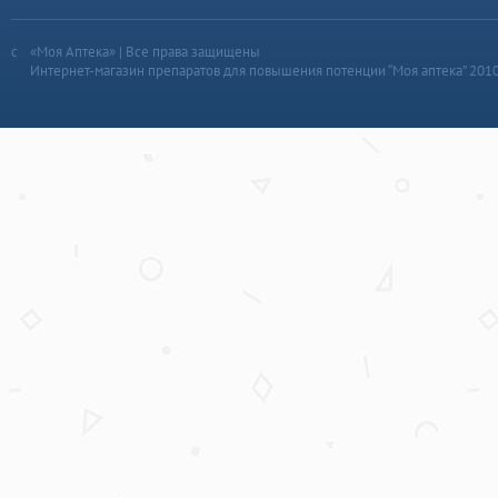
«Моя Аптека» | Все права защищены
Интернет-магазин препаратов для повышения потенции “Моя аптека” 201