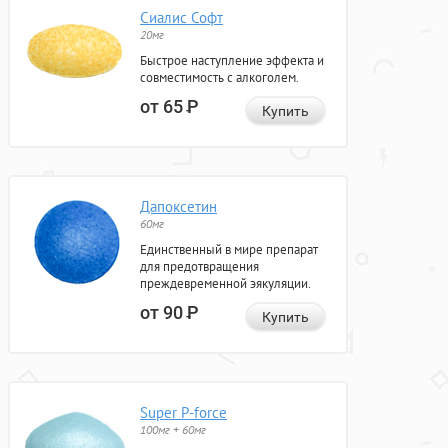
Сиалис Софт
20мг
Быстрое наступление эффекта и
совместимость с алкоголем.
от 65
Р
Купить
Дапоксетин
60мг
Единственный в мире препарат
для предотвращения
преждевременной эякуляции.
от 90
Р
Купить
Super P-force
100мг + 60мг