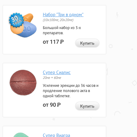
Набор "Три в одном"
(10x100мг, 20x20мг)
Большой набор из 3-х
препаратов.
от 117
Р
Купить
Супер Сиалис
20мг + 60мг
Усиление эрекции до 36 часов и
продление полового акта в
одной таблетке.
от 90
Р
Купить
Супер Виагра