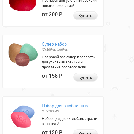
Препарат для усиления эрекции
нового поколения!
от 200
Р
Купить
Супер набор
(2х160мг, 4х80мг)
Попробуй все супер препараты
для усиления эрекции и
продления полового акта!
от 158
Р
Купить
Набор для влюбленных
(10х100 мг)
Набор для двоих, добавь страсти
в постель!
от 120
Р
Купить