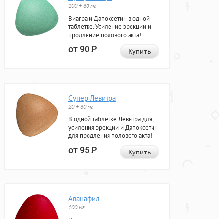
100 + 60 мг
Виагра и Дапоксетин в одной
таблетке. Усиление эрекции и
продление полового акта!
от 90
Р
Купить
Супер Левитра
20 + 60 мг
В одной таблетке Левитра для
усиления эрекции и Дапоксетин
для продления полового акта!
от 95
Р
Купить
Аванафил
100 мг