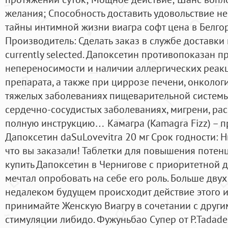
желания; Способность доставить удовольствие н
тайны интимной жизни виагра софт цена в Белгор
Производитель: Сделать заказ в службе доставки
currently selected. Дапоксетин противопоказан 
непереносимости и наличии аллергических реак
препарата, а также при циррозе печени, онколог
тяжелых заболеваниях пищеварительной системы
сердечно-сосудистых заболеваниях, мигрени, рас
полную инструкцию… Камагра (Kamagra Fizz) – п
Дапоксетин daSuLovevitra 20 мг Срок годности: 
что вы заказали! Таблетки для повышения потен
купить Дапоксетин в Чернигове c приоритетной д
мечтал опробовать на себе его роль. Больше двух
недалеком будущем происходит действие этого и
принимайте Женскую Виагру в сочетании с други
стимуляции либидо. Фужуньбао Супер от Р.Tadadel