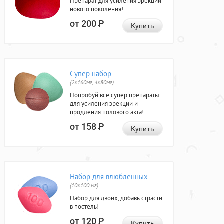
Препарат для усиления эрекции
нового поколения!
от 200
Р
Купить
Супер набор
(2х160мг, 4х80мг)
Попробуй все супер препараты
для усиления эрекции и
продления полового акта!
от 158
Р
Купить
Набор для влюбленных
(10х100 мг)
Набор для двоих, добавь страсти
в постель!
от 120
Р
Купить