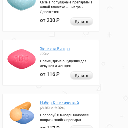
Самые популярные препараты в
одной таблетке — Виагра и
Дапоксетин.
от 200
Р
Купить
Женская Виагра
100мг
Новые, яркие ощущения для
девушек и женщин.
от 116
Р
Купить
Набор Классический
(2x100мг, 4x20мг)
Попробуй и выбери наиболее
понравившийся препарат.