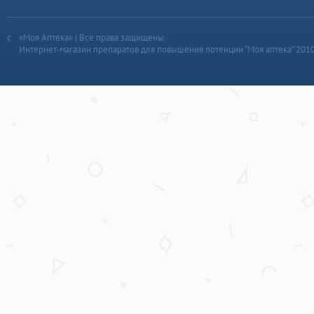
«Моя Аптека» | Все права защищены
Интернет-магазин препаратов для повышения потенции “Моя аптека” 201