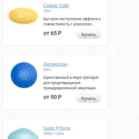
Сиалис Софт
20мг
Быстрое наступление эффекта и
совместимость с алкоголем.
от 65
Р
Купить
Дапоксетин
60мг
Единственный в мире препарат
для предотвращения
преждевременной эякуляции.
от 90
Р
Купить
Super P-force
100мг + 60мг