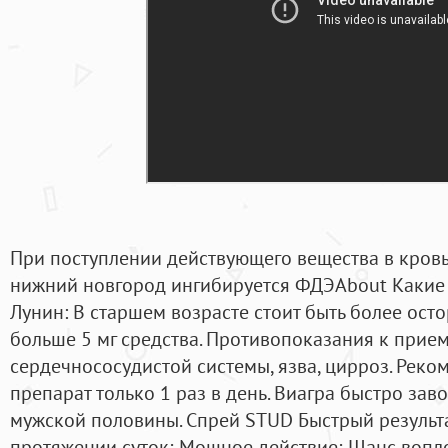
При поступлении действующего вещества в кровь
нижний новгород ингибируется ФДЭAbout Какие 
Лунин: В старшем возрасте стоит быть более ост
больше 5 мг средства. Противопоказания к прие
сердечнососудистой системы, язва, цирроз. Реко
препарат только 1 раз в день. Виагра быстро за
мужской половины. Спрей STUD Быстрый результа
протяжении суток; Мощное действие; Шанс вопло