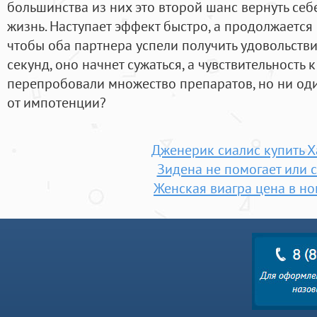
большинства из них это второй шанс вернуть се
жизнь. Наступает эффект быстро, а продолжается 
чтобы оба партнера успели получить удовольствие
секунд, оно начнет сужаться, а чувствительность 
перепробовали множество препаратов, но ни оди
от импотенции?
Дженерик сиалис купить Х
Зидена не помогает или 
Женская виагра цена в но