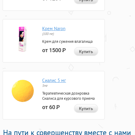
Крем Naron
(100 мг)
Крем для сужения влагалища
от 1500
Р
Купить
Сиалис 5 мг
5мг
Терапевтическая дозировка
Сиалиса для курсового приема
от 60
Р
Купить
На пути к совершенству вместе с нами