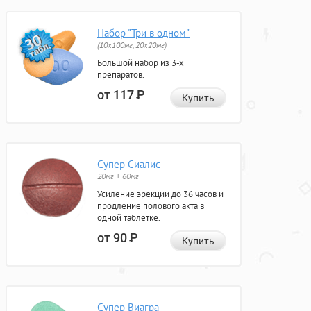
Набор "Три в одном"
(10x100мг, 20x20мг)
Большой набор из 3-х
препаратов.
от 117
Р
Купить
Супер Сиалис
20мг + 60мг
Усиление эрекции до 36 часов и
продление полового акта в
одной таблетке.
от 90
Р
Купить
Супер Виагра