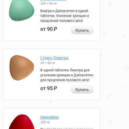
100 + 60 мг
Виагра и Дапоксетин в одной
таблетке. Усиление эрекции и
продление полового акта!
от 90
Р
Купить
Супер Левитра
20 + 60 мг
В одной таблетке Левитра для
усиления эрекции и Дапоксетин
для продления полового акта!
от 95
Р
Купить
Аванафил
100 мг