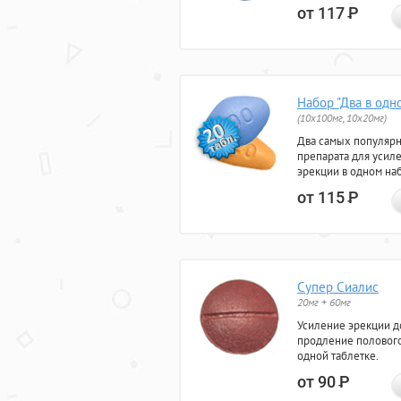
от 117
Р
Набор "Два в одн
(10x100мг, 10x20мг)
Два самых популяр
препарата для усил
эрекции в одном на
от 115
Р
Супер Сиалис
20мг + 60мг
Усиление эрекции до
продление полового
одной таблетке.
от 90
Р