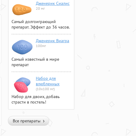
Дженерик Сиалис
20 мг
Самый долгоиграющий
препарат. Эффект до 36 часов.
Дженерик Виагра
100мг
Самый известный в мире
препарат
Набор для
влюбленных
(10х100 мг)
Набор для двоих, добавь
страсти в постель!
Все препараты