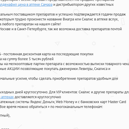
илденафил цена в аптеке Самара
и дистрибьютором других известных
циальным поставщиком препаратов и успешно подтверждается годами продаж
 которым трудно произнести название Виагра или Сиалис в аптеке вслух,
 любого препаратан на нашем сайте!
Москве и в Санкт-Петербурге, так же возможна доставка препаратов почтой
%
- постоянная дисконтная карта на последующие покупки
а на сумму более 5 тысяч рублей
 на мелкооптовые партии препарата с возможностью выписки товарного чек
личные АКЦИИ позволяющие покупать дженерики Левитры, Сиалиса и
мальные усилия, чтобы сделать приобретение препаратов удобным для
ыходных дней круглосуточно. Для VIP клиентов: Сиалис и другие препараты дл
 аптеках
доставляются круглосуточно
атежные системы Яндекс Деньги, Web Money и с банковских карт Master Card
юбое время можно обратиться
»
по многоканальным телефонам:
тный),