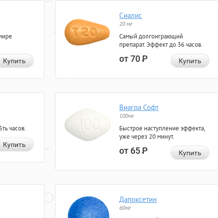
Сиалис
20 мг
мире
Самый долгоиграющий
препарат. Эффект до 36 часов.
от 70
Р
Купить
Купить
Виагра Софт
100мг
ть часов.
Быстрое наступление эффекта,
уже через 20 минут.
Купить
от 65
Р
Купить
Дапоксетин
60мг