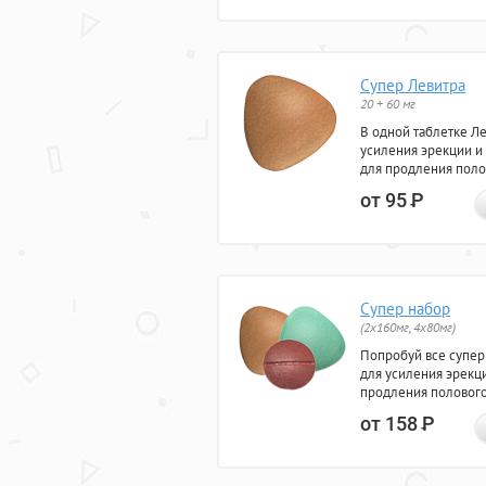
Супер Левитра
20 + 60 мг
В одной таблетке Л
усиления эрекции и
для продления поло
от 95
Р
Супер набор
(2х160мг, 4х80мг)
Попробуй все супер
для усиления эрекц
продления полового
от 158
Р