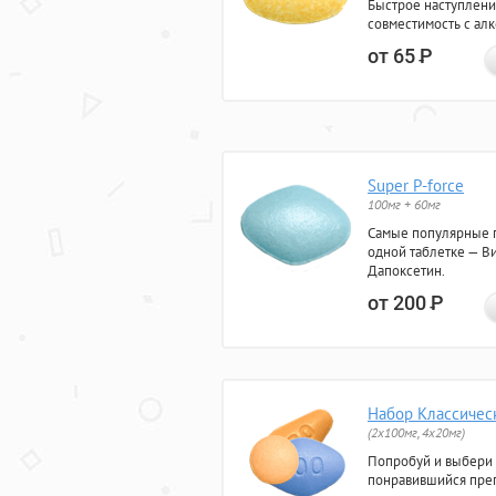
Быстрое наступлени
совместимость с ал
от 65
Р
Super P-force
100мг + 60мг
Самые популярные 
одной таблетке — Ви
Дапоксетин.
от 200
Р
Набор Классичес
(2x100мг, 4x20мг)
Попробуй и выбери
понравившийся преп