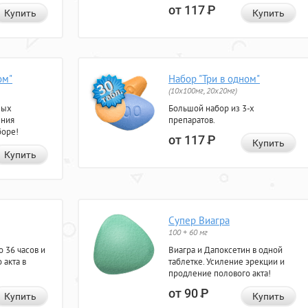
от 117
Р
Купить
Купить
ом"
Набор "Три в одном"
(10x100мг, 20x20мг)
ных
Большой набор из 3-х
ения
препаратов.
боре!
от 117
Р
Купить
Купить
Супер Виагра
100 + 60 мг
 36 часов и
Виагра и Дапоксетин в одной
 акта в
таблетке. Усиление эрекции и
продление полового акта!
от 90
Р
Купить
Купить