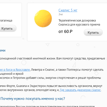
Сиалис 5 мг
5мг
лагалища
Терапевтическая дозировка
Сиалиса для курсового приема
Купить
от 60
Р
Купить
нами
олноценной счастливой инитмной жизни. Вам помогут средства, придагаемые
er p force в Ярославле
, Левитра и Сиалис, а также Попперсы помогут сделать
сыщенной и яркой
Ансомон и Гетропин добавят силы, энергии спортсменам и решат проблемы
ориамин Форте, Guarana и Экдистерон повысят выносливость организма, вернут
огих внутренних органов, омолодят кожу, и,
Где заказать дженерик сиалис
.
Почему нужно покупать именно у нас?
территории России торговым представителем по продаже препаратов