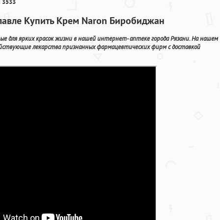
 3533
ославле Купить Крем Naron Биробиджан
ые для ярких красок жизни в нашей интернет- аптеке города Рязани. На нашем
действующие лекарства признанных фармацевтических фирм с доставкой