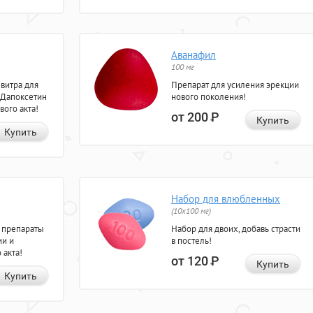
Аванафил
100 мг
евитра для
Препарат для усиления эрекции
 Дапоксетин
нового поколения!
вого акта!
от 200
Р
Купить
Купить
Набор для влюбленных
(10х100 мг)
 препараты
Набор для двоих, добавь страсти
ии и
в постель!
 акта!
от 120
Р
Купить
Купить