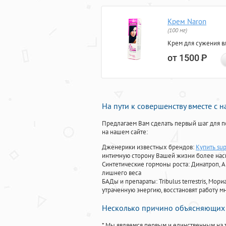
Крем Naron
(100 мг)
Крем для сужения в
от 1500
Р
На пути к совершенству вместе с 
Предлагаем Вам сделать первый шаг для п
на нашем сайте:
Дженерики известных брендов:
Купить sup
интимную сторону Вашей жизни более на
Синтетические гормоны роста
: Динатроп, 
лишнего веса
БАДы и препараты:
Tribulus terrestris, М
утраченную энергию, восстановят работу мн
Несколько причино объясняющих 
* Мы являемся первым и единственным на 