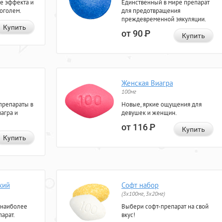
е эффекта и
Единственный в мире препарат
коголем.
для предотвращения
преждевременной эякуляции.
Купить
от 90
Р
Купить
Женская Виагра
100мг
препараты в
Новые, яркие ощущения для
агра и
девушек и женщин.
от 116
Р
Купить
Купить
кий
Софт набор
(3x100мг, 3x20мг)
 наиболее
Выбери софт-препарат на свой
арат.
вкус!