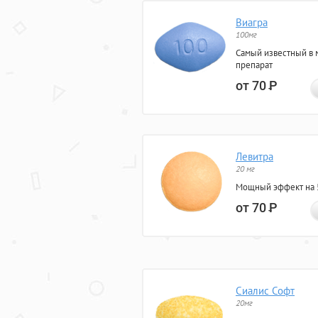
Виагра
100мг
Самый известный в 
препарат
от 70
Р
Левитра
20 мг
Мощный эффект на 5
от 70
Р
Сиалис Софт
20мг