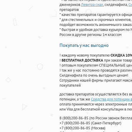
дженериков
Левитра сиал
, силденафила
,
С
препаратов
* качество препаратов гарантируется офи
* для стестинельных и скромных клиентов,
подойдет возможность анонимныого заказа
* быстрая и удобная доставка курьером по 
России в другие регионы 1м классом
Покупать у нас выгодно
! каждому новому покупателю
СКИДКА 10
!
БЕСПЛАТНАЯ ДОСТАВКА
при заказе товар
! оптовым покупателям СПЕЦИАЛЬНЫЕ цены
! так же у нас постоянно проводятся раз
Силденафила по очень выгодным ценам!
Cотрудники нашей фирмы прилагают макси
покупателей
доставка препаратов осуществляется без в
потенции, а так же
Средства для потенции в
оплата принимаются через электронные пл
или Visa для бесплатной консультации в л
8
(800
)200-86-85
(
по России звонок беспла
+7
(800
)200-86-85
(
Санкт-Петербург)
+7
(800
)200-86-85
(
Москва)