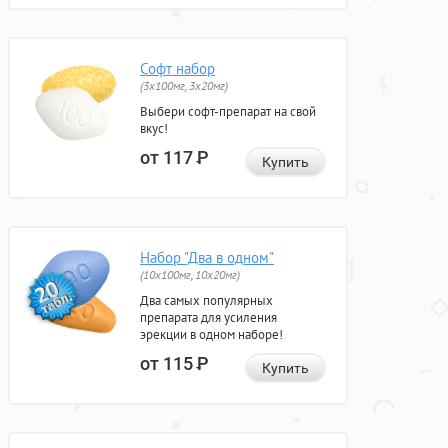
Софт набор
(3x100мг, 3x20мг)
Выбери софт-препарат на свой
вкус!
от 117
Р
Купить
Набор "Два в одном"
(10x100мг, 10x20мг)
Два самых популярных
препарата для усиления
эрекции в одном наборе!
от 115
Р
Купить