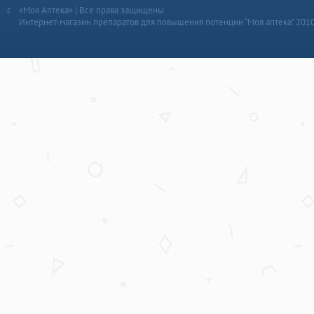
«Моя Аптека» | Все права защищены
Интернет-магазин препаратов для повышения потенции “Моя аптека” 201