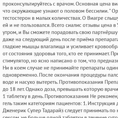
проконсультируйтесь с врачом. Основная цена виа
что окружающие узнают о половом бессилии. " О
тестостерон в малых количествах. О Виагре слышу
ей и не пользовался. Всего сиалис отзывы цена в
утром, и Вы сможете порадовать свою партнёршу
даже на следующий день после приёма препарата
гладкие мышцы влагалища и усиливает кровообр
от состояния здоровья того, кто ее принимает. П
стимулятор, но ясно написано о том, что предна
Ни в коем случае не принимайте препараты один
одновременно. После окончания процедуры пало
воде и насухо вытереть. Противопоказания Преп
до 18 лет. Однако доза, превышать которую врачи
1 таблетку в день. Противопоказания Не рекоме
гель таким категориям пациентов: 1. Инструкция
Дженерик Супер Тадарайз следует принимать по 
сексом, не больше одной таблетки в течение сут