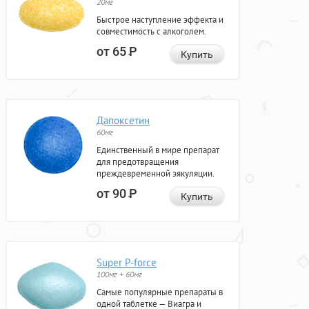
20мг
Быстрое наступление эффекта и
совместимость с алкоголем.
от 65
Р
Купить
Дапоксетин
60мг
Единственный в мире препарат
для предотвращения
преждевременной эякуляции.
от 90
Р
Купить
Super P-force
100мг + 60мг
Самые популярные препараты в
одной таблетке — Виагра и