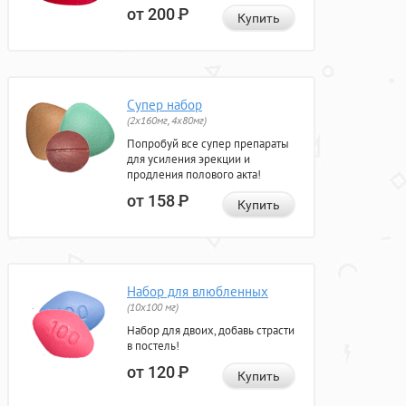
от 200
Р
Купить
Супер набор
(2х160мг, 4х80мг)
Попробуй все супер препараты
для усиления эрекции и
продления полового акта!
от 158
Р
Купить
Набор для влюбленных
(10х100 мг)
Набор для двоих, добавь страсти
в постель!
от 120
Р
Купить