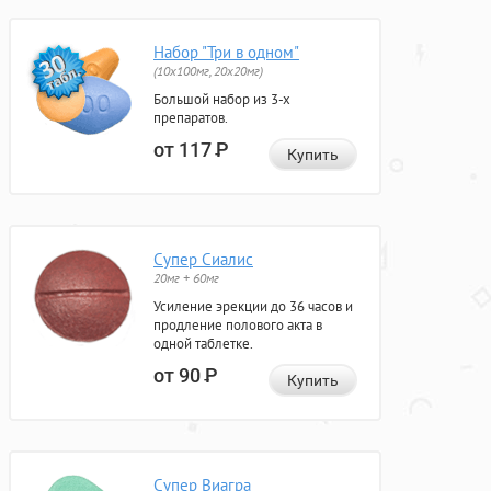
Набор "Три в одном"
(10x100мг, 20x20мг)
Большой набор из 3-х
препаратов.
от 117
Р
Купить
Супер Сиалис
20мг + 60мг
Усиление эрекции до 36 часов и
продление полового акта в
одной таблетке.
от 90
Р
Купить
Супер Виагра