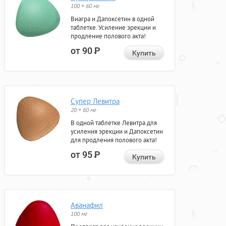
100 + 60 мг
Виагра и Дапоксетин в одной
таблетке. Усиление эрекции и
продление полового акта!
от 90
Р
Купить
Супер Левитра
20 + 60 мг
В одной таблетке Левитра для
усиления эрекции и Дапоксетин
для продления полового акта!
от 95
Р
Купить
Аванафил
100 мг