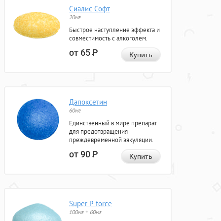
Сиалис Софт
20мг
Быстрое наступление эффекта и
совместимость с алкоголем.
от 65
Р
Купить
Дапоксетин
60мг
Единственный в мире препарат
для предотвращения
преждевременной эякуляции.
от 90
Р
Купить
Super P-force
100мг + 60мг