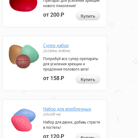
Препарат для усиления эрекции
нового поколения!
от 200
Р
Купить
Супер набор
(2х160мг, 4х80мг)
Попробуй все супер препараты
для усиления эрекции и
продления полового акта!
от 158
Р
Купить
Набор для влюбленных
(10х100 мг)
Набор для двоих, добавь страсти
в постель!
от 120
Р
Купить