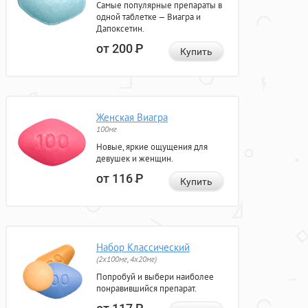
Самые популярные препараты в
одной таблетке — Виагра и
Дапоксетин.
от 200
Р
Купить
Женская Виагра
100мг
Новые, яркие ощущения для
девушек и женщин.
от 116
Р
Купить
Набор Классический
(2x100мг, 4x20мг)
Попробуй и выбери наиболее
понравившийся препарат.