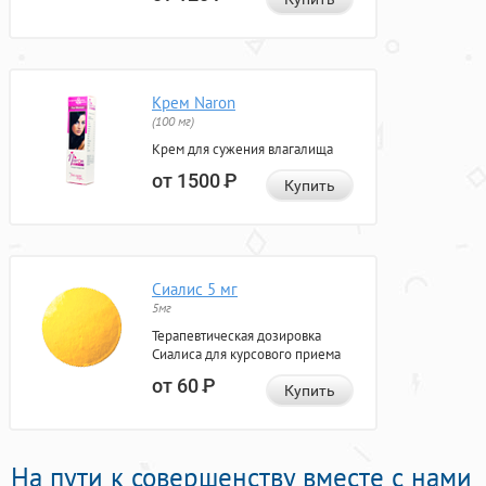
Крем Naron
(100 мг)
Крем для сужения влагалища
от 1500
Р
Купить
Сиалис 5 мг
5мг
Терапевтическая дозировка
Сиалиса для курсового приема
от 60
Р
Купить
На пути к совершенству вместе с нами