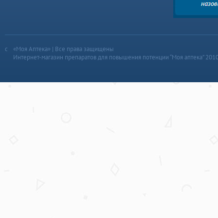
«Моя Аптека» | Все права защищены
Интернет-магазин препаратов для повышения потенции “Моя аптека” 201