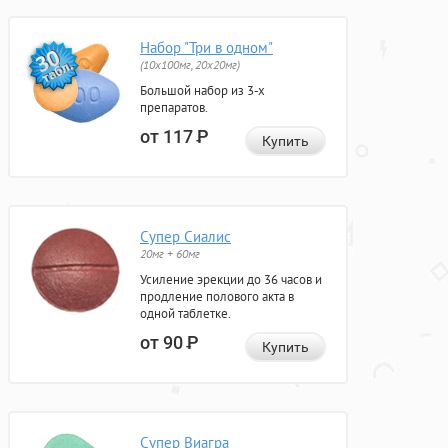
Набор "Три в одном"
(10x100мг, 20x20мг)
Большой набор из 3-х
препаратов.
от 117
Р
Купить
Супер Сиалис
20мг + 60мг
Усиление эрекции до 36 часов и
продление полового акта в
одной таблетке.
от 90
Р
Купить
Супер Виагра