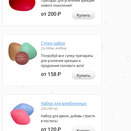
Препарат для усиления эрекции
нового поколения!
от 200
Р
Купить
Супер набор
(2х160мг, 4х80мг)
Попробуй все супер препараты
для усиления эрекции и
продления полового акта!
от 158
Р
Купить
Набор для влюбленных
(10х100 мг)
Набор для двоих, добавь страсти
в постель!
от 120
Р
Купить