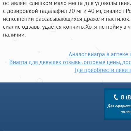
оставляет слишком мало места для удовольствия.
с дозировкой тадалафил 20 мг и 40 мг, сиалис г Р
исполнении рассасывающихся драже и пастилок. 
сиалис одзавы удаётся кончить. Хотя не пойму в ч
наличии.
Аналог виагра в аптеке 
Виагра для девушек отзывы. оптовые цены, дос
Где преобрести левит