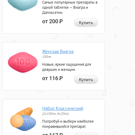
Самые популярные препараты в
одной таблетке — Виагра и
Дапоксетин.
от 200
Р
Купить
Женская Виагра
100мг
Новые, яркие ощущения для
девушек и женщин.
от 116
Р
Купить
Набор Классический
(2x100мг, 4x20мг)
Попробуй и выбери наиболее
понравившийся препарат.