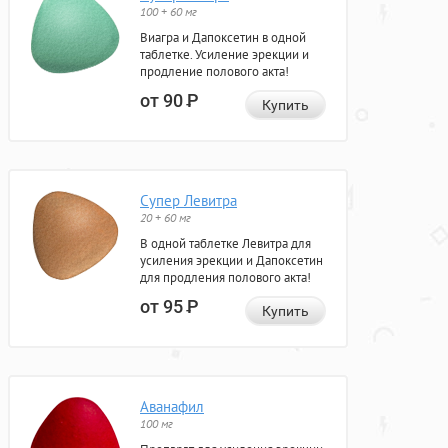
100 + 60 мг
Виагра и Дапоксетин в одной
таблетке. Усиление эрекции и
продление полового акта!
от 90
Р
Купить
Супер Левитра
20 + 60 мг
В одной таблетке Левитра для
усиления эрекции и Дапоксетин
для продления полового акта!
от 95
Р
Купить
Аванафил
100 мг