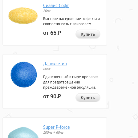
Сиалис Софт
20мг
Быстрое наступление эффекта и
совместимость с алкоголем.
от 65
Р
Купить
Дапоксетин
60мг
Единственный в мире препарат
для предотвращения
преждевременной эякуляции.
от 90
Р
Купить
Super P-force
100мг + 60мг