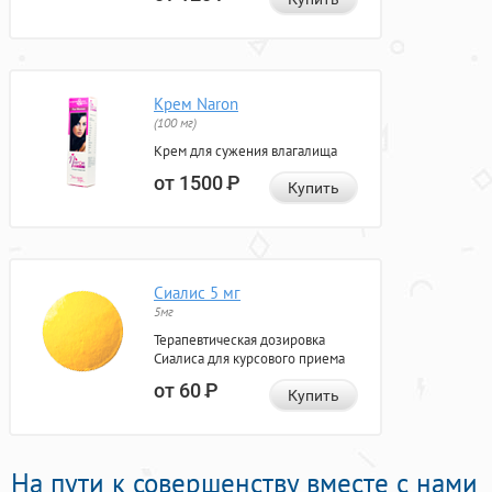
Крем Naron
(100 мг)
Крем для сужения влагалища
от 1500
Р
Купить
Сиалис 5 мг
5мг
Терапевтическая дозировка
Сиалиса для курсового приема
от 60
Р
Купить
На пути к совершенству вместе с нами