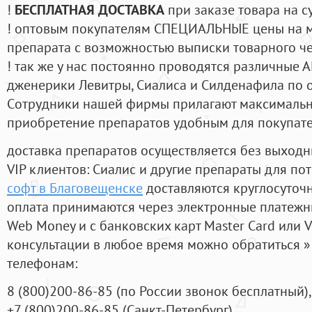
!
БЕСПЛАТНАЯ ДОСТАВКА
при заказе товара на с
! оптовым покупателям СПЕЦИАЛЬНЫЕ цены на 
препарата с возможностью выписки товарного ч
! так же у нас постоянно проводятся различные
дженерики Левитры, Сиалиса и Силденафила по 
Cотрудники нашей фирмы прилагают максимальны
приобретение препаратов удобным для покупат
доставка препаратов осуществляется без выходн
VIP клиентов: Сиалис и другие препараты для пот
софт в Благовещенске
доставляются круглосуточ
оплата принимаются через электронные платежн
Web Money и с банковских карт Master Card или V
консультации в любое время можно обратиться
телефонам:
8
(800
)200-86-85
(
по России звонок бесплатный),
+7
(800
)200-86-85
(
Санкт-Петербург)