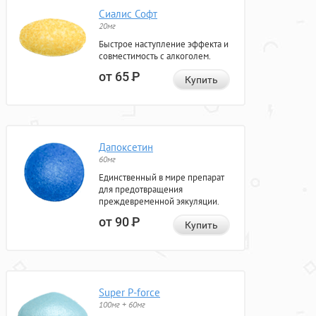
Сиалис Софт
20мг
Быстрое наступление эффекта и
совместимость с алкоголем.
от 65
Р
Купить
Дапоксетин
60мг
Единственный в мире препарат
для предотвращения
преждевременной эякуляции.
от 90
Р
Купить
Super P-force
100мг + 60мг