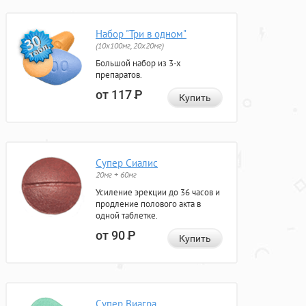
Набор "Три в одном"
(10x100мг, 20x20мг)
Большой набор из 3-х
препаратов.
от 117
Р
Купить
Супер Сиалис
20мг + 60мг
Усиление эрекции до 36 часов и
продление полового акта в
одной таблетке.
от 90
Р
Купить
Супер Виагра