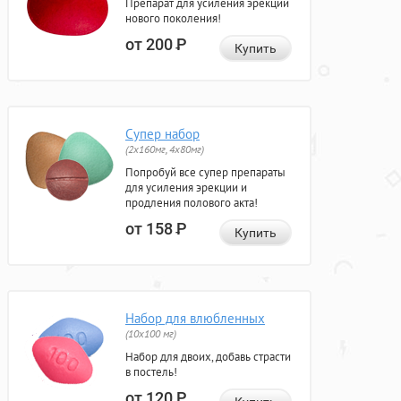
Препарат для усиления эрекции
нового поколения!
от 200
Р
Купить
Супер набор
(2х160мг, 4х80мг)
Попробуй все супер препараты
для усиления эрекции и
продления полового акта!
от 158
Р
Купить
Набор для влюбленных
(10х100 мг)
Набор для двоих, добавь страсти
в постель!
от 120
Р