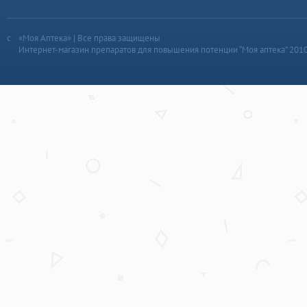
«Моя Аптека» | Все права защищены
Интернет-магазин препаратов для повышения потенции “Моя аптека” 201