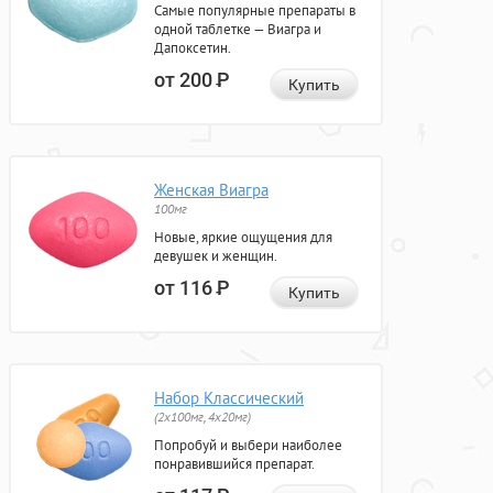
Самые популярные препараты в
одной таблетке — Виагра и
Дапоксетин.
от 200
Р
Купить
Женская Виагра
100мг
Новые, яркие ощущения для
девушек и женщин.
от 116
Р
Купить
Набор Классический
(2x100мг, 4x20мг)
Попробуй и выбери наиболее
понравившийся препарат.