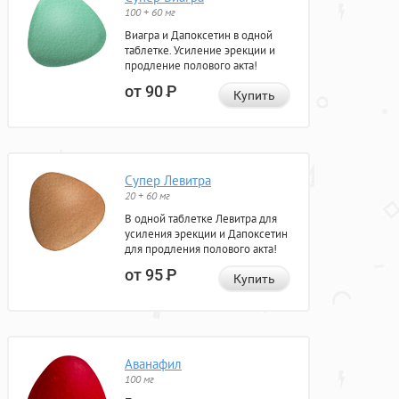
100 + 60 мг
Виагра и Дапоксетин в одной
таблетке. Усиление эрекции и
продление полового акта!
от 90
Р
Купить
Супер Левитра
20 + 60 мг
В одной таблетке Левитра для
усиления эрекции и Дапоксетин
для продления полового акта!
от 95
Р
Купить
Аванафил
100 мг