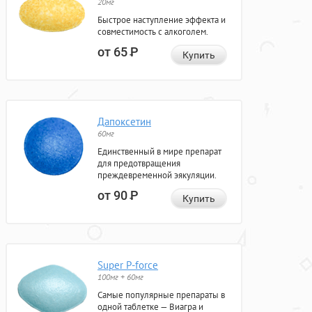
20мг
Быстрое наступление эффекта и
совместимость с алкоголем.
от 65
Р
Купить
Дапоксетин
60мг
Единственный в мире препарат
для предотвращения
преждевременной эякуляции.
от 90
Р
Купить
Super P-force
100мг + 60мг
Самые популярные препараты в
одной таблетке — Виагра и