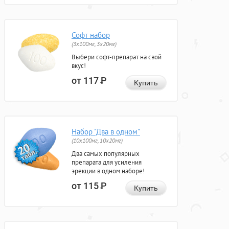
Софт набор
(3x100мг, 3x20мг)
Выбери софт-препарат на свой
вкус!
от 117
Р
Купить
Набор "Два в одном"
(10x100мг, 10x20мг)
Два самых популярных
препарата для усиления
эрекции в одном наборе!
от 115
Р
Купить