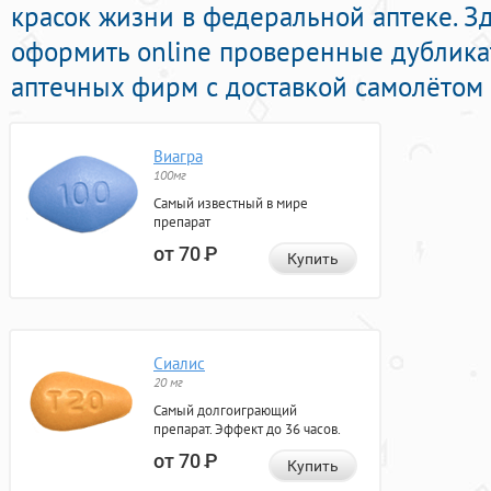
красок жизни в федеральной аптеке. З
оформить online проверенные дублика
аптечных фирм с доставкой самолётом 
Виагра
100мг
Самый известный в мире
препарат
от 70
Р
Купить
Сиалис
20 мг
Самый долгоиграющий
препарат. Эффект до 36 часов.
от 70
Р
Купить