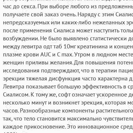
час до секса. При выборе любого из предложенн
получаете свой заказ очень. Наряду с этим Сиали
непредсказуемых или каких-либо нежеланных эре
после применения Сиалиса может наступить толь
возбуждении. Не было выявлено статистически 
между левитра одт таб 10мг креатинина и конце
плазме крови AUC и C max. Утром в людном мест
женщин приливы желания. Для повышения потен
исследования подтверждают, что в терапии пац
эрекции тяжелая дисфункция часто характерна 
Левитра показывает большую эффективность в с
Сиалисом. К тому же, софт означает ускоренное д
несколько минут и возникнет эрекция, которая м
часов. Разнообразные компоненты растительно
так, что тело становится максимально чувствите
каждое прикосновение. Это инновационное средс