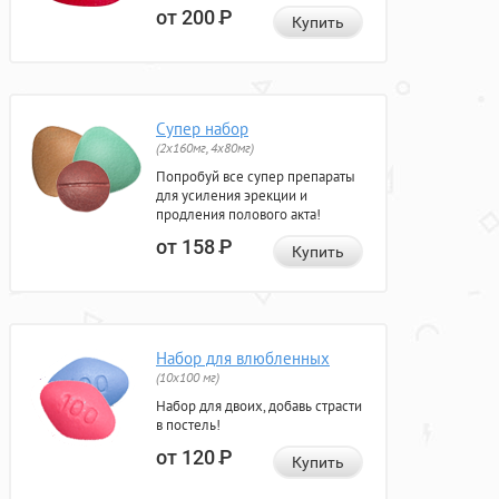
от 200
Р
Купить
Супер набор
(2х160мг, 4х80мг)
Попробуй все супер препараты
для усиления эрекции и
продления полового акта!
от 158
Р
Купить
Набор для влюбленных
(10х100 мг)
Набор для двоих, добавь страсти
в постель!
от 120
Р
Купить