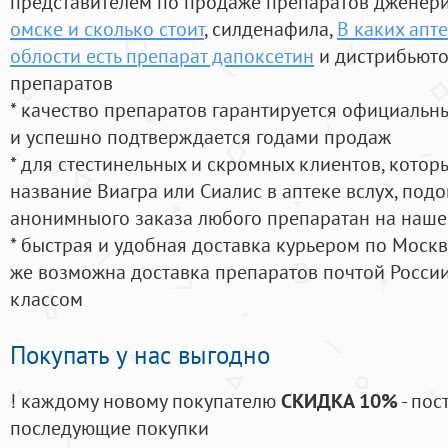
представителем по продаже препаратов дженер
омске и сколько стоит
, силденафила
,
В каких апт
облости есть препарат дапоксетин
и дистрибьюто
препаратов
* качество препаратов гарантируется официаль
и успешно подтверждается годами продаж
* для стестинельных и скромных клиентов, кото
название Виагра или Сиалис в аптеке вслух, под
анонимныого заказа любого препаратан на наше
* быстрая и удобная доставка курьером по Москве
же возможна доставка препаратов почтой России
классом
Покупать у нас выгодно
! каждому новому покупателю
СКИДКА 10%
- пос
последующие покупки