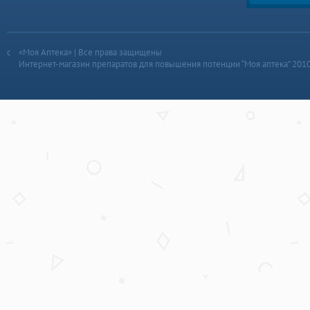
«Моя Аптека» | Все права защищены
Интернет-магазин препаратов для повышения потенции “Моя аптека” 201