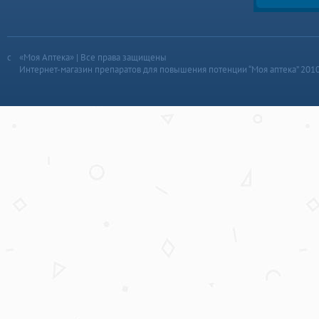
«Моя Аптека» | Все права защищены
Интернет-магазин препаратов для повышения потенции “Моя аптека” 201