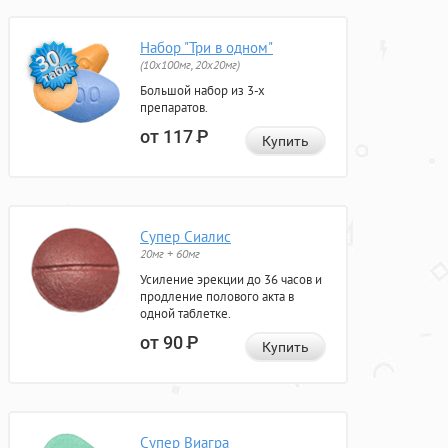
Набор "Три в одном"
(10x100мг, 20x20мг)
Большой набор из 3-х
препаратов.
от 117
Р
Купить
Супер Сиалис
20мг + 60мг
Усиление эрекции до 36 часов и
продление полового акта в
одной таблетке.
от 90
Р
Купить
Супер Виагра