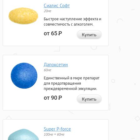
Сиалис Софт
20мг
Быстрое наступление эффекта и
совместимость с алкоголем.
от 65
Р
Купить
Дапоксетин
60мг
Единственный в мире препарат
для предотвращения
преждевременной эякуляции.
от 90
Р
Купить
Super P-force
100мг + 60мг