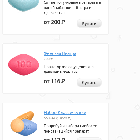
Самые популярные препараты в
одной таблетке — Виагра и
Дапоксетин.
от 200
Р
Купить
Женская Виагра
100мг
Новые, яркие ощущения для
девушек и женщин.
от 116
Р
Купить
Набор Классический
(2x100мг, 4x20мг)
Попробуй и выбери наиболее
понравившийся препарат.