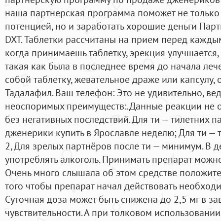
наша партнерская программа поможет не только
потенцией, но и заработать хорошие деньги Пар
DXT. Таблетки рассчитаны на прием перед каждым
когда принимаешь таблетку, эрекция улучшается,
такая как была в последнее время до начала леч
собой таблетку, жевательное драже или капсулу, 
Тадалафил. Ваш телефон: Это не удивительно, ве
неоспоримых преимуществ:. Данные реакции не 
без негативных последствий. Для ти — тилетних п
дженерики купить в Ярославле неделю; Для ти — тил
2, Для зрелых партнёров после ти — минимум. В 
употреблять алкоголь. Принимать препарат можно
Очень много слышала об этом средстве положител
того чтобы препарат начал действовать необход
Суточная доза может быть снижена до 2,5 мг в з
чувствительности. А при толковом использовани