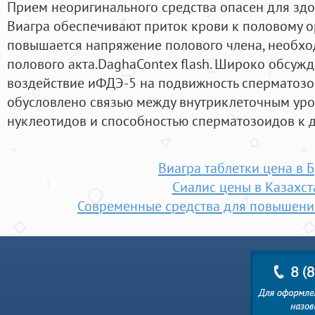
Прием неоригинального средства опасен для здо
Виагра обеспечивают приток крови к половому ор
повышается напряжение полового члена, необх
полового акта.DaghaContex flash. Широко обсуж
воздействие иФДЭ-5 на подвижность сперматозои
обусловлено связью между внутриклеточным ур
нуклеотидов и способностью сперматозоидов к д
Виагра таблетки цена в 
Сиалис цены в Казахст
Современные средства для повышени