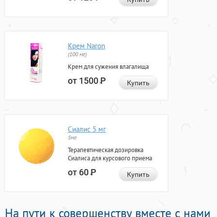
Крем Naron
(100 мг)
Крем для сужения влагалища
от 1500
Р
Купить
Сиалис 5 мг
5мг
Терапевтическая дозировка
Сиалиса для курсового приема
от 60
Р
Купить
На пути к совершенству вместе с нами