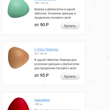
100 + 60 мг
Виагра и Дапоксетин в одной
таблетке. Усиление эрекции и
продление полового акта!
от 90
Р
Купить
Супер Левитра
20 + 60 мг
В одной таблетке Левитра для
усиления эрекции и Дапоксетин
для продления полового акта!
от 95
Р
Купить
Аванафил
100 мг