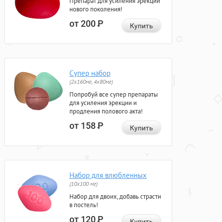
Препарат для усиления эрекции
нового поколения!
от 200
Р
Купить
Супер набор
(2х160мг, 4х80мг)
Попробуй все супер препараты
для усиления эрекции и
продления полового акта!
от 158
Р
Купить
Набор для влюбленных
(10х100 мг)
Набор для двоих, добавь страсти
в постель!
от 120
Р
Купить