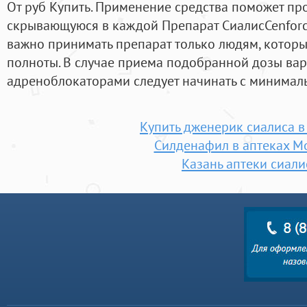
От руб Купить. Применение средства поможет про
скрывающуюся в каждой Препарат СиалисCenforc
важно принимать препарат только людям, которы
полноты. В случае приема подобранной дозы ва
адреноблокаторами следует начинать с минимал
Купить дженерик сиалиса в
Силденафил в аптеках М
Казань аптеки сиали