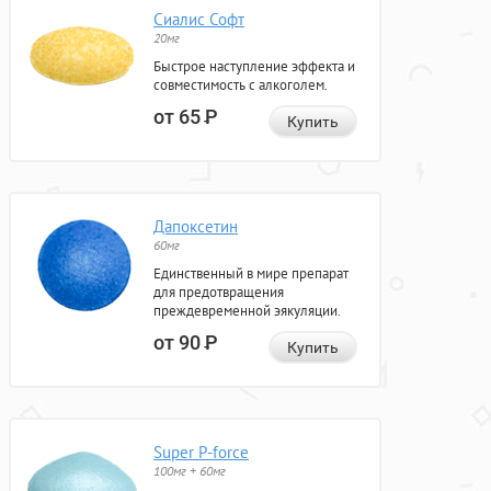
Сиалис Софт
20мг
Быстрое наступление эффекта и
совместимость с алкоголем.
от 65
Р
Купить
Дапоксетин
60мг
Единственный в мире препарат
для предотвращения
преждевременной эякуляции.
от 90
Р
Купить
Super P-force
100мг + 60мг