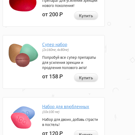
Препарат для усиления эрекции
нового поколения!
от 200
Р
Купить
Супер набор
(2х160мг, 4х80мг)
Попробуй все супер препараты
для усиления эрекции и
продления полового акта!
от 158
Р
Купить
Набор для влюбленных
(10х100 мг)
Набор для двоих, добавь страсти
в постель!
от 120
Р
Купить