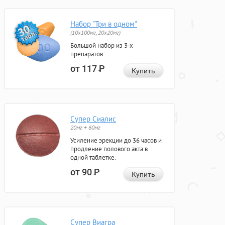
Набор "Три в одном"
(10x100мг, 20x20мг)
Большой набор из 3-х
препаратов.
от 117
Р
Купить
Супер Сиалис
20мг + 60мг
Усиление эрекции до 36 часов и
продление полового акта в
одной таблетке.
от 90
Р
Купить
Супер Виагра