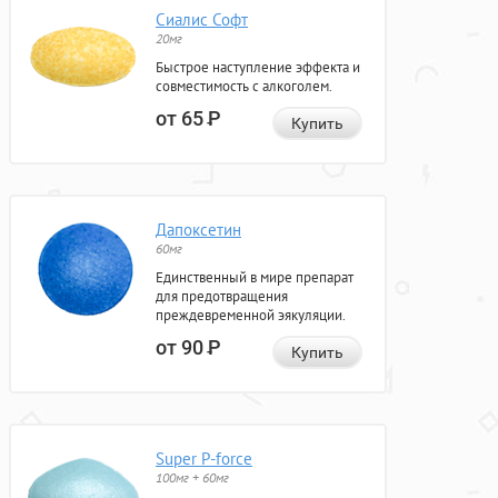
Сиалис Софт
20мг
Быстрое наступление эффекта и
совместимость с алкоголем.
от 65
Р
Купить
Дапоксетин
60мг
Единственный в мире препарат
для предотвращения
преждевременной эякуляции.
от 90
Р
Купить
Super P-force
100мг + 60мг