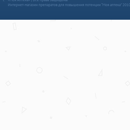
Интернет-магазин препаратов для повышения потенции “Моя аптека” 201