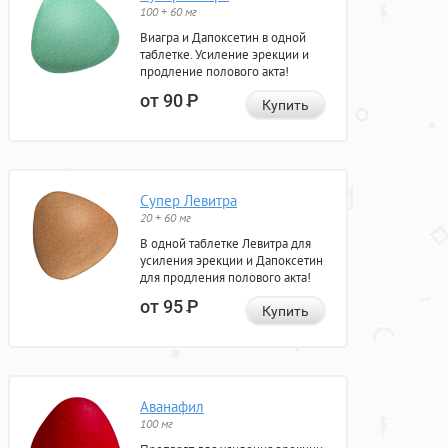
100 + 60 мг
Виагра и Дапоксетин в одной
таблетке. Усиление эрекции и
продление полового акта!
от 90
Р
Купить
Супер Левитра
20 + 60 мг
В одной таблетке Левитра для
усиления эрекции и Дапоксетин
для продления полового акта!
от 95
Р
Купить
Аванафил
100 мг