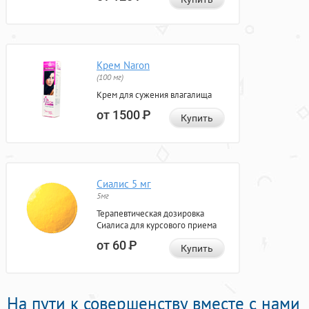
Крем Naron
(100 мг)
Крем для сужения влагалища
от 1500
Р
Купить
Сиалис 5 мг
5мг
Терапевтическая дозировка
Сиалиса для курсового приема
от 60
Р
Купить
На пути к совершенству вместе с нами