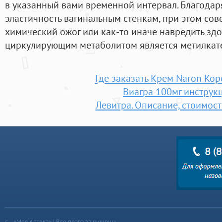
в указанный вами временной интервал. Благодар
эластичность вагинальным стенкам, при этом сов
химический ожог или как-то иначе навредить зд
циркулирующим метаболитом является метилкат
Где заказать Крем Naron Ко
Виагра 100мг инструк
Левитра. Описание, стоимост
«Моя Аптека» | Все права защищены