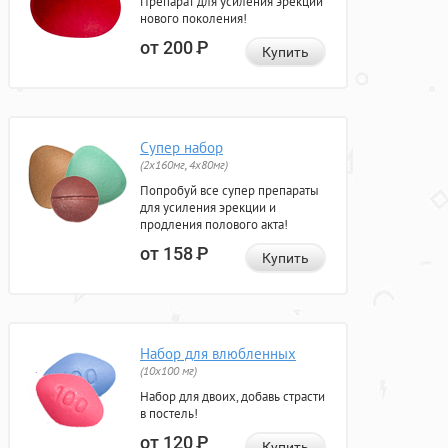
Препарат для усиления эрекции
нового поколения!
от 200
Р
Купить
Супер набор
(2х160мг, 4х80мг)
Попробуй все супер препараты
для усиления эрекции и
продления полового акта!
от 158
Р
Купить
Набор для влюбленных
(10х100 мг)
Набор для двоих, добавь страсти
в постель!
от 120
Р
Купить