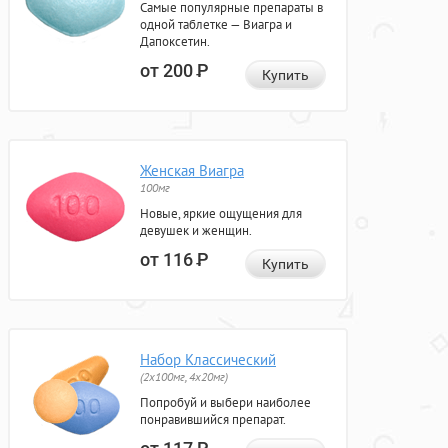
Самые популярные препараты в
одной таблетке — Виагра и
Дапоксетин.
от 200
Р
Купить
Женская Виагра
100мг
Новые, яркие ощущения для
девушек и женщин.
от 116
Р
Купить
Набор Классический
(2x100мг, 4x20мг)
Попробуй и выбери наиболее
понравившийся препарат.