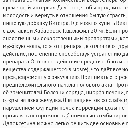
временной интервал. Для того, чтобы продлить с
молодость и вернуть в отношения былую страсть,
пищевую добавку Витегра. Где можно купить Виагр
с доставкой Хабаровск Тадалафил 20 мг. Если про
аналогичными лекарственными препаратами, ко
мужскую мощь, то этот препарат, в отличие от др
действие, постепенно способствуя устранению д
препарата Основное действие средства - блокиро
вещества содержащегося в мозге), что даёт воз
преждевременную эякуляцию. Принимать его рек
предположительного начала полового акта. Прот
её заменителей Болезни сердца, цирроз печени, 
открытая язва желудка. Для пациентов со слаб
нарушением функции почек коррекции дозы не т
проявлять осторожность. С помощью комбиниров
Дапоксетина можно легко решить две основные 