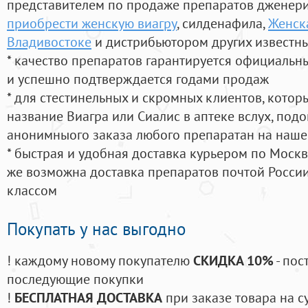
представителем по продаже препаратов дженер
приобрести женскую виагру
, силденафила
,
Женска
Владивостоке
и дистрибьютором других известн
* качество препаратов гарантируется официаль
и успешно подтверждается годами продаж
* для стестинельных и скромных клиентов, кото
название Виагра или Сиалис в аптеке вслух, под
анонимныого заказа любого препаратан на наше
* быстрая и удобная доставка курьером по Москве
же возможна доставка препаратов почтой России
классом
Покупать у нас выгодно
! каждому новому покупателю
СКИДКА 10%
- пос
последующие покупки
!
БЕСПЛАТНАЯ ДОСТАВКА
при заказе товара на с