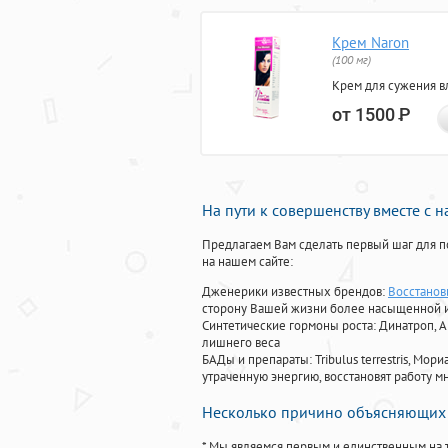
Крем Naron
(100 мг)
Крем для сужения в
от 1500
Р
На пути к совершенству вместе с 
Предлагаем Вам сделать первый шаг для п
на нашем сайте:
Дженерики известных брендов:
Восстанов
сторону Вашей жизни более насыщенной 
Синтетические гормоны роста
: Динатроп, 
лишнего веса
БАДы и препараты:
Tribulus terrestris, М
утраченную энергию, восстановят работу мн
Несколько причино объясняющих 
* Мы являемся первым и единственным на 