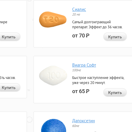
Сиалис
20 мг
мире
Самый долгоиграющий
препарат. Эффект до 36 часов.
от 70
Р
Купить
Купить
Виагра Софт
100мг
ть часов.
Быстрое наступление эффекта,
уже через 20 минут.
Купить
от 65
Р
Купить
Дапоксетин
60мг