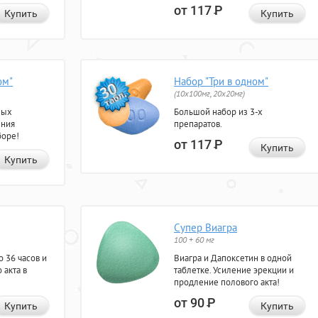
от 117
Р
Купить
Купить
ом"
Набор "Три в одном"
(10x100мг, 20x20мг)
ных
Большой набор из 3-х
ения
препаратов.
боре!
от 117
Р
Купить
Купить
Супер Виагра
100 + 60 мг
 36 часов и
Виагра и Дапоксетин в одной
 акта в
таблетке. Усиление эрекции и
продление полового акта!
от 90
Р
Купить
Купить