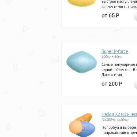
Быстрое наступлени
совместимость с ал
от 65
Р
Super P-force
100мг + 60мг
Самые популярные 
одной таблетке — Ви
Дапоксетин.
от 200
Р
Набор Классичес
(2x100мг, 4x20мг)
Попробуй и выбери
понравившийся преп