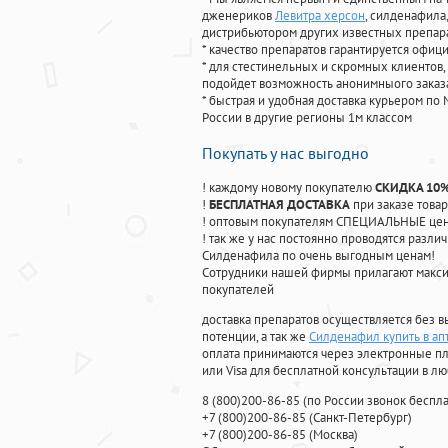
дженериков
Левитра херсон
, силденафила
,
дистрибьютором других известных препар
* качество препаратов гарантируется офи
* для стестинельных и скромных клиентов,
подойдет возможность анонимныого заказа
* быстрая и удобная доставка курьером по 
России в другие регионы 1м классом
Покупать у нас выгодно
! каждому новому покупателю
СКИДКА 10
!
БЕСПЛАТНАЯ ДОСТАВКА
при заказе товар
! оптовым покупателям СПЕЦИАЛЬНЫЕ цены
! так же у нас постоянно проводятся раз
Силденафила по очень выгодным ценам!
Cотрудники нашей фирмы прилагают макси
покупателей
доставка препаратов осуществляется без в
потенции, а так же
Силденафил купить в ап
оплата принимаются через электронные пл
или Visa для бесплатной консультации в л
8
(800
)200-86-85
(
по России звонок беспла
+7
(800
)200-86-85
(
Санкт-Петербург)
+7
(800
)200-86-85
(
Москва)