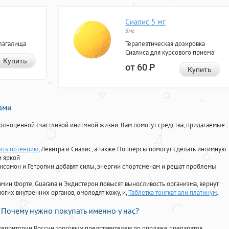
Сиалис 5 мг
5мг
лагалища
Терапевтическая дозировка
Сиалиса для курсового приема
Купить
от 60
Р
Купить
нами
олноценной счастливой инитмной жизни. Вам помогут средства, придагаемые
ить потенцию
, Левитра и Сиалис, а также Попперсы помогут сделать интимную
и яркой
Ансомон и Гетропин добавят силы, энергии спортсменам и решат проблемы
ориамин Форте, Guarana и Экдистерон повысят выносливость организма, вернут
огих внутренних органов, омолодят кожу, и,
Таблетка тонгкат али платинум
.
Почему нужно покупать именно у нас?
территории России торговым представителем по продаже препаратов