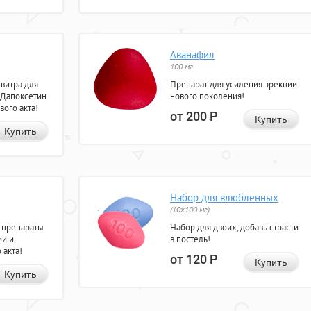
Аванафил
100 мг
евитра для
Препарат для усиления эрекции
 Дапоксетин
нового поколения!
вого акта!
от 200
Р
Купить
Купить
Набор для влюбленных
(10х100 мг)
 препараты
Набор для двоих, добавь страсти
ии и
в постель!
 акта!
от 120
Р
Купить
Купить