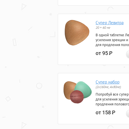
Супер Левитра
20 + 60 мг
В одной таблетке Л
усиления эрекции и
для продления поло
от 95
Р
Супер набор
(2х160мг, 4х80мг)
Попробуй все супер
для усиления эрекц
продления полового
от 158
Р