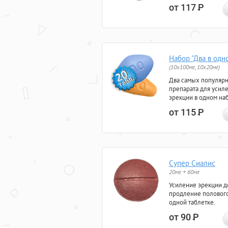
от 117
Р
Набор "Два в одн
(10x100мг, 10x20мг)
Два самых популяр
препарата для усил
эрекции в одном на
от 115
Р
Супер Сиалис
20мг + 60мг
Усиление эрекции до
продление полового
одной таблетке.
от 90
Р