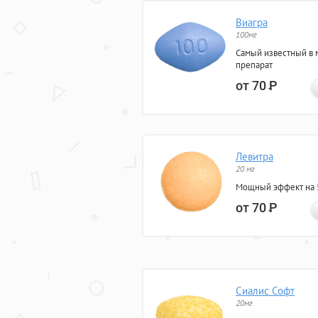
Виагра
100мг
Самый известный в 
препарат
от 70
Р
Левитра
20 мг
Мощный эффект на 5
от 70
Р
Сиалис Софт
20мг