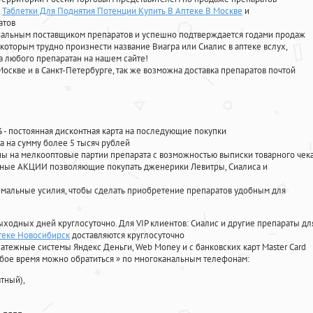
Таблетки Для Поднятия Потенции Купить В Аптеке В Москве
и
атов
циальным поставщиком препаратов и успешно подтверждается годами продаж
 которым трудно произнести название Виагра или Сиалис в аптеке вслух,
 любого препаратан на нашем сайте!
Москве и в Санкт-Петербурге, так же возможна доставка препаратов почтой
%
- постоянная дисконтная карта на последующие покупки
а на сумму более 5 тысяч рублей
 на мелкооптовые партии препарата с возможностью выписки товарного чек
личные АКЦИИ позволяющие покупать дженерики Левитры, Сиалиса и
мальные усилия, чтобы сделать приобретение препаратов удобным для
ыходных дней круглосуточно. Для VIP клиентов: Сиалис и другие препараты дл
теке Новосибирск
доставляются круглосуточно
атежные системы Яндекс Деньги, Web Money и с банковских карт Master Card
юбое время можно обратиться
»
по многоканальным телефонам:
тный),