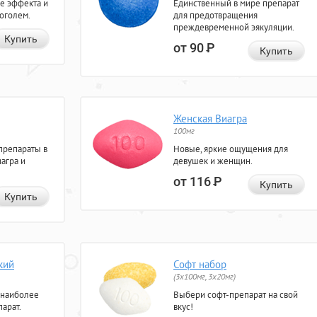
е эффекта и
Единственный в мире препарат
коголем.
для предотвращения
преждевременной эякуляции.
Купить
от 90
Р
Купить
Женская Виагра
100мг
препараты в
Новые, яркие ощущения для
агра и
девушек и женщин.
от 116
Р
Купить
Купить
кий
Софт набор
(3x100мг, 3x20мг)
 наиболее
Выбери софт-препарат на свой
арат.
вкус!