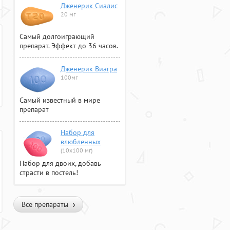
Дженерик Сиалис
20 мг
Самый долгоиграющий
препарат. Эффект до 36 часов.
Дженерик Виагра
100мг
Самый известный в мире
препарат
Набор для
влюбленных
(10х100 мг)
Набор для двоих, добавь
страсти в постель!
Все препараты