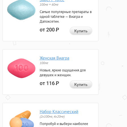
100мг + 60мг
Самые популярные препараты в
одной таблетке — Виагра и
Дапоксетин.
от 200
Р
Купить
Женская Виагра
100мг
Новые, яркие ощущения для
девушек и женщин.
от 116
Р
Купить
Набор Классический
(2x100мг, 4x20мг)
Попробуй и выбери наиболее