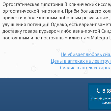
Ортостатическая гипотония В клинических иссл
ортостатической гипотонии. Приём большего кол
привести к болезненным побочным результатам,
улучшения потенции! Однако, есть вариант заме
доставку товара курьером либо авиа-почтой Ск
постоянным и не постоянным клиентам.Malegra Ц
Не убивает любовь сиа
Цены в аптеках на левитру
Сиалис в аптеках харь