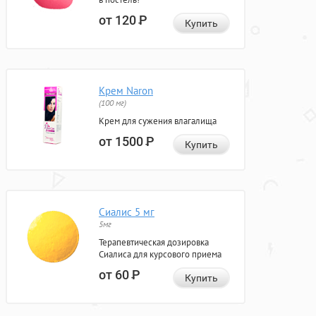
от 120
Р
Купить
Крем Naron
(100 мг)
Крем для сужения влагалища
от 1500
Р
Купить
Сиалис 5 мг
5мг
Терапевтическая дозировка
Сиалиса для курсового приема
от 60
Р
Купить