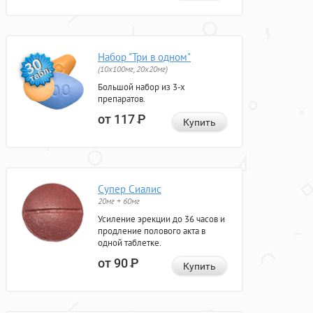
Набор "Три в одном"
(10x100мг, 20x20мг)
Большой набор из 3-х
препаратов.
от 117
Р
Купить
Супер Сиалис
20мг + 60мг
Усиление эрекции до 36 часов и
продление полового акта в
одной таблетке.
от 90
Р
Купить