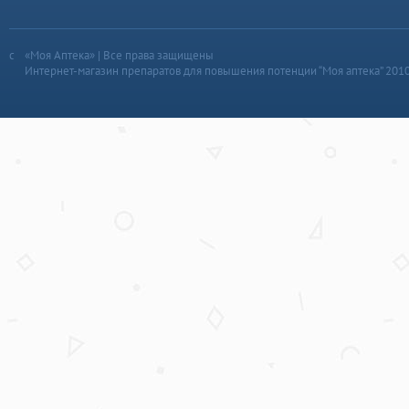
«Моя Аптека» | Все права защищены
Интернет-магазин препаратов для повышения потенции “Моя аптека” 201