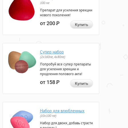
100 мг
Препарат для усиления эрекции
нового поколения!
от 200
Р
Купить
Супер набор
(2х160мг, 4х80мг)
Попробуй все супер препараты
для усиления эрекции и
продления полового акта!
от 158
Р
Купить
Набор для влюбленных
(10х100 мг)
Набор для двоих, добавь страсти
в постель!