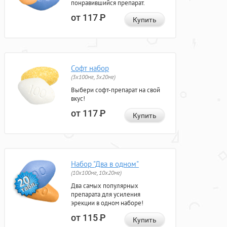
понравившийся препарат.
от 117
Р
Купить
Софт набор
(3x100мг, 3x20мг)
Выбери софт-препарат на свой
вкус!
от 117
Р
Купить
Набор "Два в одном"
(10x100мг, 10x20мг)
Два самых популярных
препарата для усиления
эрекции в одном наборе!
от 115
Р
Купить