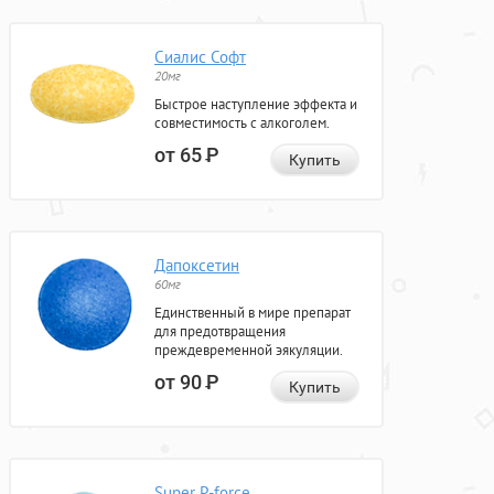
Сиалис Софт
20мг
Быстрое наступление эффекта и
совместимость с алкоголем.
от 65
Р
Купить
Дапоксетин
60мг
Единственный в мире препарат
для предотвращения
преждевременной эякуляции.
от 90
Р
Купить
Super P-force