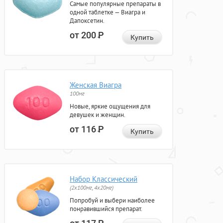
Самые популярные препараты в
одной таблетке — Виагра и
Дапоксетин.
от 200
Р
Купить
Женская Виагра
100мг
Новые, яркие ощущения для
девушек и женщин.
от 116
Р
Купить
Набор Классический
(2x100мг, 4x20мг)
Попробуй и выбери наиболее
понравившийся препарат.