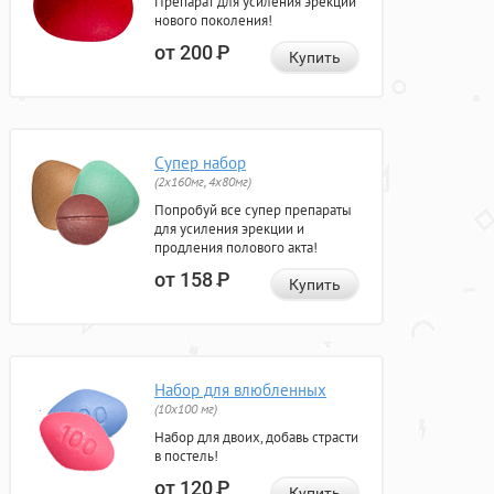
Препарат для усиления эрекции
нового поколения!
от 200
Р
Купить
Супер набор
(2х160мг, 4х80мг)
Попробуй все супер препараты
для усиления эрекции и
продления полового акта!
от 158
Р
Купить
Набор для влюбленных
(10х100 мг)
Набор для двоих, добавь страсти
в постель!
от 120
Р
Купить