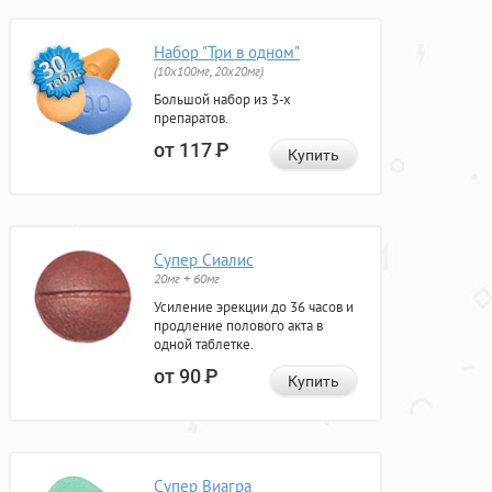
Набор "Три в одном"
(10x100мг, 20x20мг)
Большой набор из 3-х
препаратов.
от 117
Р
Купить
Супер Сиалис
20мг + 60мг
Усиление эрекции до 36 часов и
продление полового акта в
одной таблетке.
от 90
Р
Купить
Супер Виагра