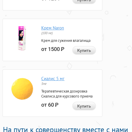
Крем Naron
(100 мг)
Крем для сужения влагалища
от 1500
Р
Купить
Сиалис 5 мг
5мг
Терапевтическая дозировка
Сиалиса для курсового приема
от 60
Р
Купить
На пути к совершенству вместе с нами