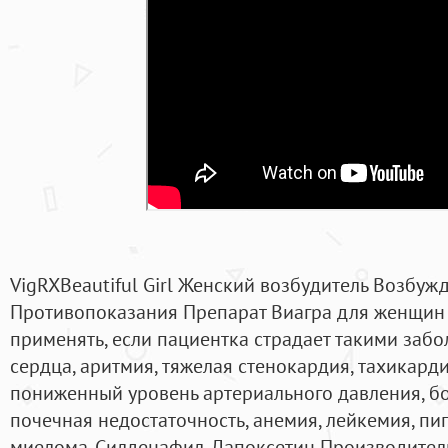
VigRXBeautiful Girl Женский возбудитель Возбуж
Противопоказания Препарат Виагра для женщин
применять, если пациентка страдает такими забо
сердца, аритмия, тяжелая стенокардия, тахикар
пониженный уровень артериального давления, бо
почечная недостаточность, анемия, лейкемия, пи
миелома. Силденафил, Дапоксетин Производите