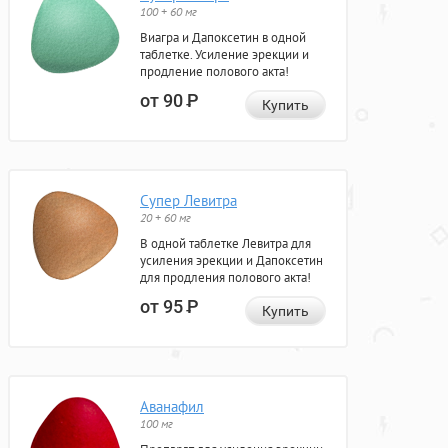
100 + 60 мг
Виагра и Дапоксетин в одной
таблетке. Усиление эрекции и
продление полового акта!
от 90
Р
Купить
Супер Левитра
20 + 60 мг
В одной таблетке Левитра для
усиления эрекции и Дапоксетин
для продления полового акта!
от 95
Р
Купить
Аванафил
100 мг