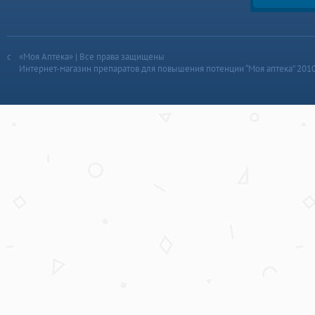
«Моя Аптека» | Все права защищены
Интернет-магазин препаратов для повышения потенции “Моя аптека” 201