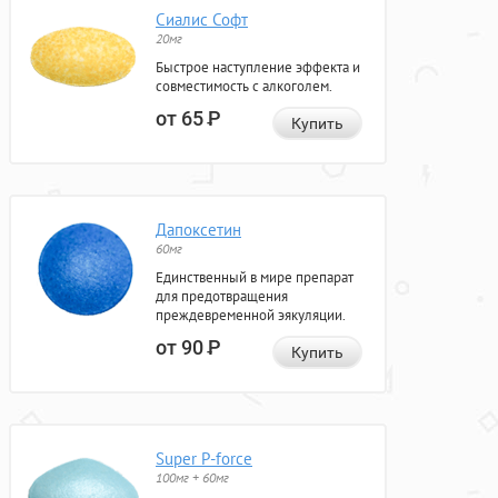
Сиалис Софт
20мг
Быстрое наступление эффекта и
совместимость с алкоголем.
от 65
Р
Купить
Дапоксетин
60мг
Единственный в мире препарат
для предотвращения
преждевременной эякуляции.
от 90
Р
Купить
Super P-force
100мг + 60мг